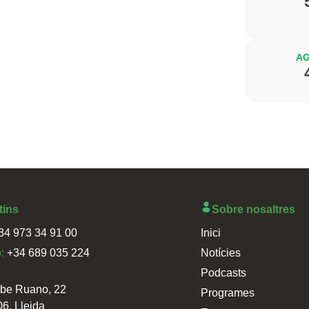
AG
tins
Sobre nosaltres
34 973 34 91 00
Inici
p:
+34 689 035 224
Notícies
Podcasts
sbe Ruano, 22
Programes
06, Lleida