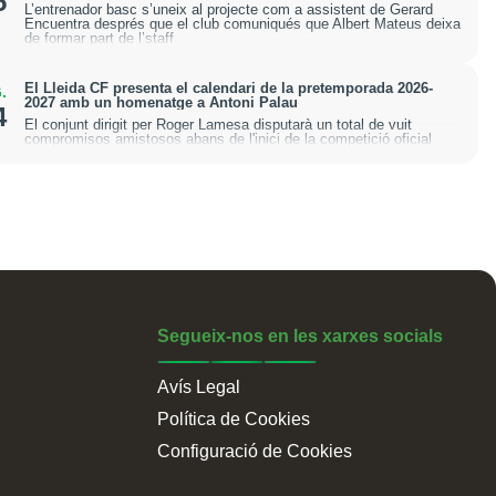
5
L’entrenador basc s’uneix al projecte com a assistent de Gerard
Encuentra després que el club comuniqués que Albert Mateus deixa
de formar part de l’staff
El Lleida CF presenta el calendari de la pretemporada 2026-
.
2027 amb un homenatge a Antoni Palau
4
El conjunt dirigit per Roger Lamesa disputarà un total de vuit
compromisos amistosos abans de l'inici de la competició oficial
Segueix-nos en les xarxes socials
Avís Legal
Política de Cookies
Configuració de Cookies