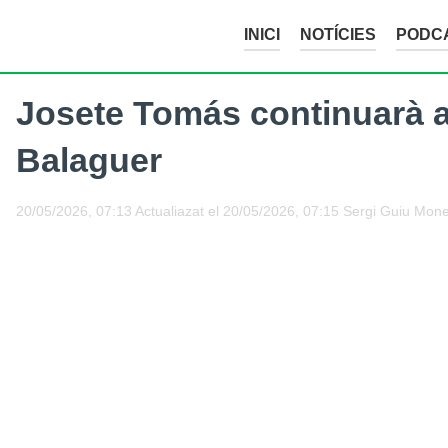
INICI
NOTÍCIES
PODC
Josete Tomás continuarà a
Balaguer
20/05/2026, 07:13
Actualiazat el
20/05/2026, 07:15
Sergi Guiu Mon