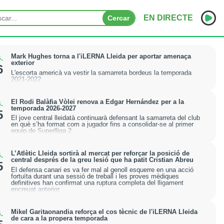
EN DIRECTE
Cercar
INICI
Mark Hughes torna a l'iLERNA Lleida per aportar amenaça
.
exterior
6
L'escorta americà va vestir la samarreta bordeus la temporada
NOTÍCIES
2021-2022
PODCASTS
El Rodi Balàfia Vòlei renova a Edgar Hernández per a la
.
temporada 2026-2027
5
PROGRAMES
El jove central lleidatà continuarà defensant la samarreta del club
en què s’ha format com a jugador fins a consolidar-se al primer
equip de Superlliga 2
ESPORTS
L’Atlètic Lleida sortirà al mercat per reforçar la posició de
.
CONTACTE
central després de la greu lesió que ha patit Cristian Abreu
5
El defensa canari es va fer mal al genoll esquerre en una acció
fortuïta durant una sessió de treball i les proves mèdiques
definitives han confirmat una ruptura completa del lligament
encreuat anterior
Mikel Garitaonandia reforça el cos tècnic de l'iLERNA Lleida
.
de cara a la propera temporada