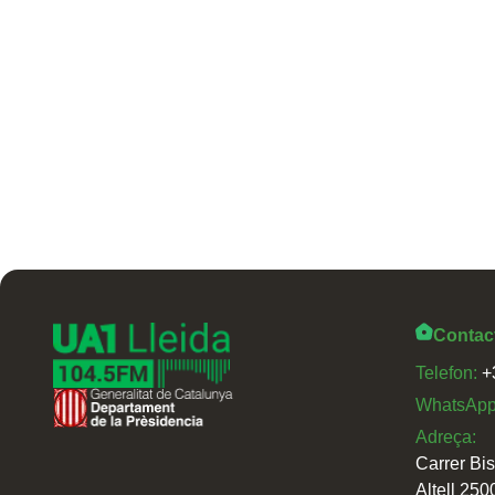
Contac
Telefon:
+
WhatsAp
Adreça:
Carrer Bi
Altell 250