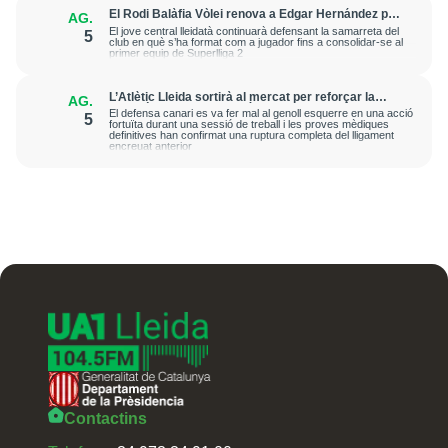
El Rodi Balàfia Vòlei renova a Edgar Hernández per
AG.
a la temporada 2026-2027
El jove central lleidatà continuarà defensant la samarreta del
5
club en què s’ha format com a jugador fins a consolidar-se al
primer equip de Superlliga 2
L’Atlètic Lleida sortirà al mercat per reforçar la
AG.
posició de central després de la greu lesió que ha
El defensa canari es va fer mal al genoll esquerre en una acció
5
patit Cristian Abreu
fortuïta durant una sessió de treball i les proves mèdiques
definitives han confirmat una ruptura completa del lligament
encreuat anterior
Contactins