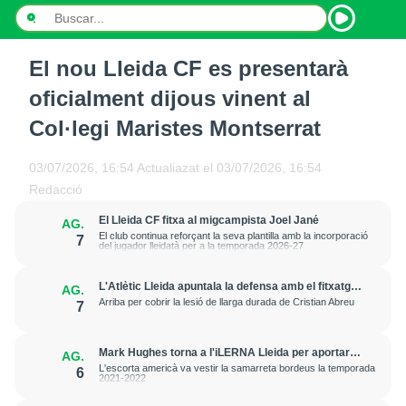
El nou Lleida CF es presentarà
INICI
oficialment dijous vinent al
NOTÍCIES
Col·legi Maristes Montserrat
PODCASTS
03/07/2026, 16:54
Actualiazat el
03/07/2026, 16:54
Redacció
PROGRAMES
El Lleida CF fitxa al migcampista Joel Jané
AG.
ESPORTS
El club continua reforçant la seva plantilla amb la incorporació
7
del jugador lleidatà per a la temporada 2026-27
CONTACTE
L'Atlètic Lleida apuntala la defensa amb el fitxatge
AG.
del central Fer Romero
Arriba per cobrir la lesió de llarga durada de Cristian Abreu
7
Mark Hughes torna a l'iLERNA Lleida per aportar
AG.
amenaça exterior
L'escorta americà va vestir la samarreta bordeus la temporada
6
2021-2022