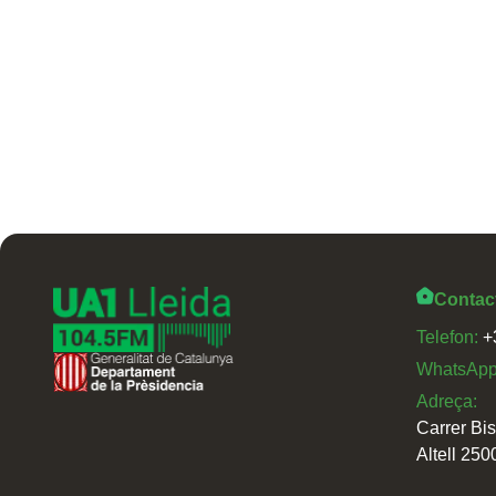
Contac
Telefon:
+
WhatsAp
Adreça:
Carrer Bi
Altell 250