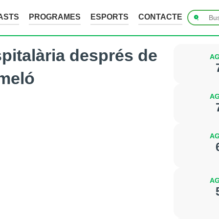
ASTS
PROGRAMES
ESPORTS
CONTACTE
spitalària després de
AG
tmeló
AG
AG
AG