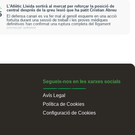
L’Atlètic Lleida sortirà al mercat per reforçar la posició de
.
central després de la greu lesió que ha patit Cristian Abreu
5
El defensa canari es va fer mal al genoll esquerre en una acció
fortuïta durant una sessió de treball i les proves mèdiques
definitives han confirmat una ruptura completa del lligament
encreuat anterior
Segueix-nos en les xarxes socials
Avís Legal
Política de Cookies
Configuració de Cookies