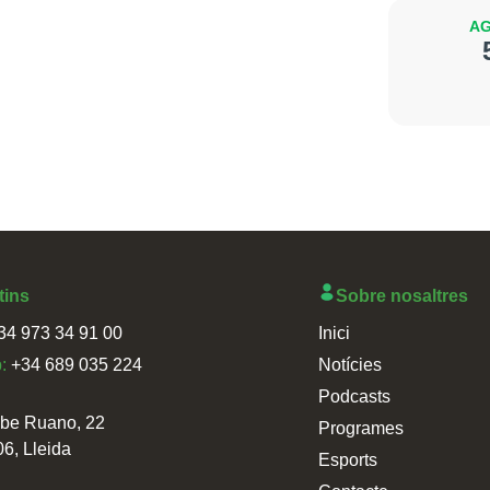
AG
tins
Sobre nosaltres
34 973 34 91 00
Inici
p:
+34 689 035 224
Notícies
Podcasts
sbe Ruano, 22
Programes
06, Lleida
Esports