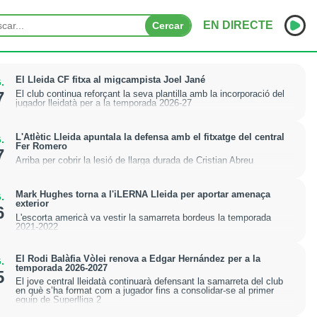
EN DIRECTE
Cercar
INICI
El Lleida CF fitxa al migcampista Joel Jané
.
El club continua reforçant la seva plantilla amb la incorporació del
7
jugador lleidatà per a la temporada 2026-27
NOTÍCIES
PODCASTS
L'Atlètic Lleida apuntala la defensa amb el fitxatge del central
.
Fer Romero
7
Arriba per cobrir la lesió de llarga durada de Cristian Abreu
PROGRAMES
ESPORTS
Mark Hughes torna a l'iLERNA Lleida per aportar amenaça
.
exterior
6
L'escorta americà va vestir la samarreta bordeus la temporada
CONTACTE
2021-2022
El Rodi Balàfia Vòlei renova a Edgar Hernández per a la
.
temporada 2026-2027
5
El jove central lleidatà continuarà defensant la samarreta del club
en què s’ha format com a jugador fins a consolidar-se al primer
equip de Superlliga 2