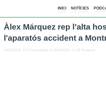
INICI
NOTÍCIES
PODC
Àlex Márquez rep l’alta ho
l'aparatós accident a Mon
18/05/2026, 17:13
Actualiazat el
18/05/2026, 17:36
Redacció