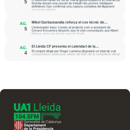
El defensa canari es va fer mal al genoll esquerre en una acció
5
patit Cristian Abreu
fortuïta durant una sessió de treball i les proves mèdiques
definitives han confirmat una ruptura completa del lligament
encreuat anterior
Mikel Garitaonandia reforça el cos tècnic de
AG.
l'iLERNA Lleida de cara a la propera temporada
L’entrenador basc s’uneix al projecte com a assistent de
5
Gerard Encuentra després que el club comuniqués que Albert
Mateus deixa de formar part de l’staff
El Lleida CF presenta el calendari de la
AG.
pretemporada 2026-2027 amb un homenatge a
El conjunt dirigit per Roger Lamesa disputarà un total de vuit
4
Antoni Palau
compromisos amistosos abans de l'inici de la competició oficial