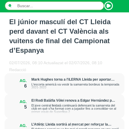
El júnior masculí del CT Lleida
INICI
perd davant el CT València als
NOTÍCIES
vuitens de final del Campionat
d’Espanya
PODCASTS
PROGRAMES
02/07/2026, 08:10
Actualiazat el
02/07/2026, 08:10
Redacció
ESPORTS
Mark Hughes torna a l'iLERNA Lleida per aportar
AG.
amenaça exterior
L'escorta americà va vestir la samarreta bordeus la temporada
6
CONTACTE
2021-2022
El Rodi Balàfia Vòlei renova a Edgar Hernández per
AG.
a la temporada 2026-2027
El jove central lleidatà continuarà defensant la samarreta del
5
club en què s’ha format com a jugador fins a consolidar-se al
primer equip de Superlliga 2
L’Atlètic Lleida sortirà al mercat per reforçar la
AG.
posició de central després de la greu lesió que ha