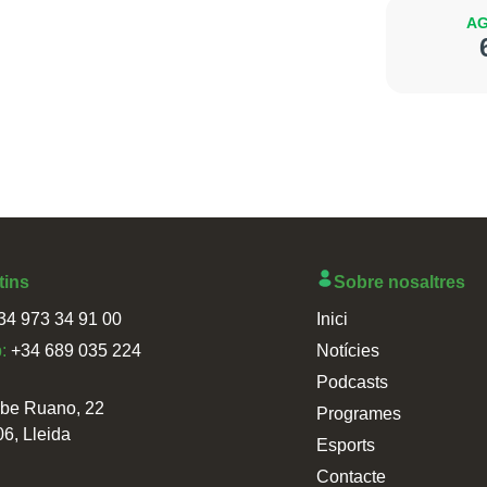
AG
tins
Sobre nosaltres
34 973 34 91 00
Inici
p:
+34 689 035 224
Notícies
Podcasts
sbe Ruano, 22
Programes
06, Lleida
Esports
Contacte