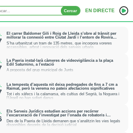
EN DIRECTE
Cercar
INICI
El carrer Baldomer Gili i Roig de Lleida s’obre al trànsit per
.
millorar la connexió entre Ciutat Jardí i l’entorn de Rovira
7
Roure
S’ha urbanitzat un tram de 135 metres, que incorpora voreres
NOTÍCIES
accessibles, arbrat i renovació dels serveis urbans
PODCASTS
La Paeria instal·larà càmeres de videovigilància a la plaça
.
Edil Saturnino, a l'estació
7
PROGRAMES
A proposta del grup municipal de Junts
ESPORTS
La tempesta d’aquesta nit deixa pedregades de fins a 7 cm a
.
Raimat, però la verema no pateix afectacions significatives
7
CONTACTE
Tot i els xàfecs i la calamarsa, els cultius del Segrià, la Noguera i
l’Urgell no han sofert danys
Els Serveis Jurídics estudien accions per recórrer
.
l’excarceració de l’investigat per l’onada de robatoris i
6
incendis a l’Horta
Des de la Paeria de Lleida demanen que s’analitzin les vies legals
disponibles després de la decisió judicial