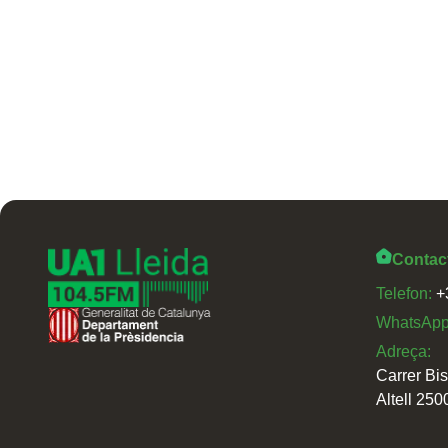
Contac
Telefon:
+
WhatsAp
Adreça:
Carrer Bi
Altell 250