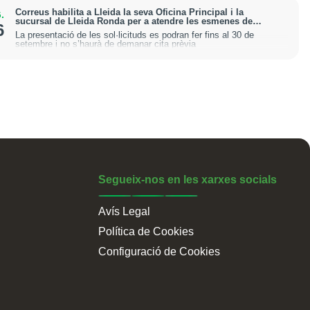
Correus habilita a Lleida la seva Oficina Principal i la
.
sucursal de Lleida Ronda per a atendre les esmenes de
6
regularització de migrants
La presentació de les sol·licituds es podran fer fins al 30 de
setembre i no s’haurà de demanar cita prèvia
Segueix-nos en les xarxes socials
Avís Legal
Política de Cookies
Configuració de Cookies