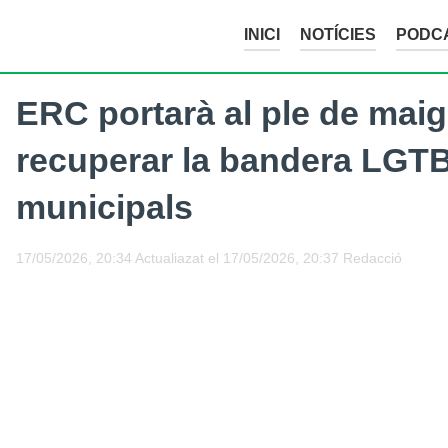
INICI
NOTÍCIES
PODC
ERC portarà al ple de maig
recuperar la bandera LGTBI
municipals
17/05/2026, 20:34
Actualiazat el
17/05/2026, 20:37
Redacció