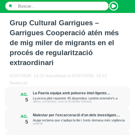
Grup Cultural Garrigues –
INICI
Garrigues Cooperació atén més
NOTÍCIES
de mig miler de migrants en el
procés de regularització
PODCASTS
extraordinari
PROGRAMES
01/07/2026, 14:22
Actualiazat el
01/07/2026, 14:22
ESPORTS
Redacció
CONTACTE
La Paeria equipa amb polseres intel·ligents
AG.
treballadors municipals que fan feina al carrer per
La prova pilot reparteix 45 dispositius i podria estendre's a
5
prevenir cops de calor
altres col·lectius com la Guàrdia Urbana
Malestar per l'excarceració d'un dels investigats
AG.
per l'onada de robatoris i incendis a cases de
Asaja reclama que s'apliqui la llei i Junts demana més vigilància
5
l'Horta de Lleida
policial