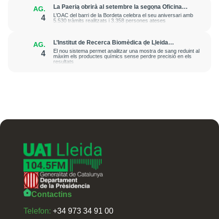
La Paeria obrirà al setembre la segona Oficina
AG.
d’Atenció Ciutadana de Barri al Secà de Sant Pere
L’OAC del barri de la Bordeta celebra el seu aniversari amb
4
5.530 tràmits realitzats i 3.358 persones ateses
L’Institut de Recerca Biomèdica de Lleida
AG.
desenvolupa una metodologia més ràpida i
El nou sistema permet analitzar una mostra de sang reduint al
4
sostenible per avançar en la medicina de precisió
màxim els productes químics sense perdre precisió en els
resultats
Contactins
Telefon:
+34 973 34 91 00