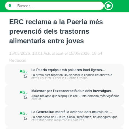
ERC reclama a la Paeria més
INICI
prevenció dels trastorns
NOTÍCIES
alimentaris entre joves
PODCASTS
15/05/2026, 18:01
Actualiazat el
15/05/2026, 18:54
Redacció
PROGRAMES
La Paeria equipa amb polseres intel·ligents
AG.
treballadors municipals que fan feina al carrer per
ESPORTS
La prova pilot reparteix 45 dispositius i podria estendre's a
5
prevenir cops de calor
altres col·lectius com la Guàrdia Urbana
CONTACTE
Malestar per l'excarceració d'un dels investigats
AG.
per l'onada de robatoris i incendis a cases de
Asaja reclama que s'apliqui la llei i Junts demana més vigilància
5
l'Horta de Lleida
policial
La Generalitat manté la defensa dels murals de
AG.
Sixena i aposta per esgotar la via judicial
La consellera de Cultura, Sònia Hernández, ha assegurat que
5
el trasllat podria malmetre les pintures