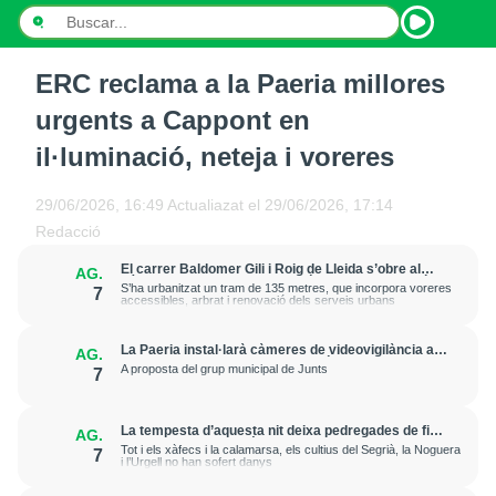
ERC reclama a la Paeria millores
INICI
urgents a Cappont en
NOTÍCIES
il·luminació, neteja i voreres
PODCASTS
29/06/2026, 16:49
Actualiazat el
29/06/2026, 17:14
Redacció
PROGRAMES
El carrer Baldomer Gili i Roig de Lleida s’obre al
AG.
trànsit per millorar la connexió entre Ciutat Jardí i
ESPORTS
S’ha urbanitzat un tram de 135 metres, que incorpora voreres
7
l’entorn de Rovira Roure
accessibles, arbrat i renovació dels serveis urbans
CONTACTE
La Paeria instal·larà càmeres de videovigilància a
AG.
la plaça Edil Saturnino, a l'estació
A proposta del grup municipal de Junts
7
La tempesta d’aquesta nit deixa pedregades de fins
AG.
a 7 cm a Raimat, però la verema no pateix
Tot i els xàfecs i la calamarsa, els cultius del Segrià, la Noguera
7
afectacions significatives
i l’Urgell no han sofert danys