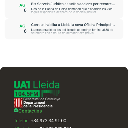
Els Serveis Jurídics estudien accions per recórrer
AG.
l’excarceració de l’investigat per l’onada de
Des de la Paeria de Lleida demanen que s’analitzin les vies
6
robatoris i incendis a l’Horta
legals disponibles després de la decisió judicial
Correus habilita a Lleida la seva Oficina Principal i
AG.
la sucursal de Lleida Ronda per a atendre les
La presentació de les sol·licituds es podran fer fins al 30 de
6
esmenes de regularització de migrants
setembre i no s’haurà de demanar cita prèvia
Contactins
Telefon:
+34 973 34 91 00