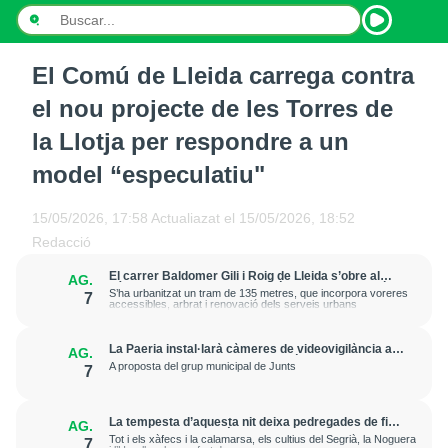
El Comú de Lleida carrega contra
INICI
el nou projecte de les Torres de
NOTÍCIES
la Llotja per respondre a un
model “especulatiu"
PODCASTS
PROGRAMES
15/05/2026, 17:58
Actualiazat el
15/05/2026, 18:52
Redacció
ESPORTS
El carrer Baldomer Gili i Roig de Lleida s’obre al
AG.
trànsit per millorar la connexió entre Ciutat Jardí i
S’ha urbanitzat un tram de 135 metres, que incorpora voreres
7
CONTACTE
l’entorn de Rovira Roure
accessibles, arbrat i renovació dels serveis urbans
La Paeria instal·larà càmeres de videovigilància a
AG.
la plaça Edil Saturnino, a l'estació
A proposta del grup municipal de Junts
7
La tempesta d’aquesta nit deixa pedregades de fins
AG.
a 7 cm a Raimat, però la verema no pateix
Tot i els xàfecs i la calamarsa, els cultius del Segrià, la Noguera
7
afectacions significatives