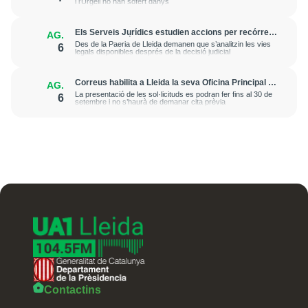
i l’Urgell no han sofert danys
Els Serveis Jurídics estudien accions per recórrer
AG.
l’excarceració de l’investigat per l’onada de
Des de la Paeria de Lleida demanen que s’analitzin les vies
6
robatoris i incendis a l’Horta
legals disponibles després de la decisió judicial
Correus habilita a Lleida la seva Oficina Principal i
AG.
la sucursal de Lleida Ronda per a atendre les
La presentació de les sol·licituds es podran fer fins al 30 de
6
esmenes de regularització de migrants
setembre i no s’haurà de demanar cita prèvia
Contactins