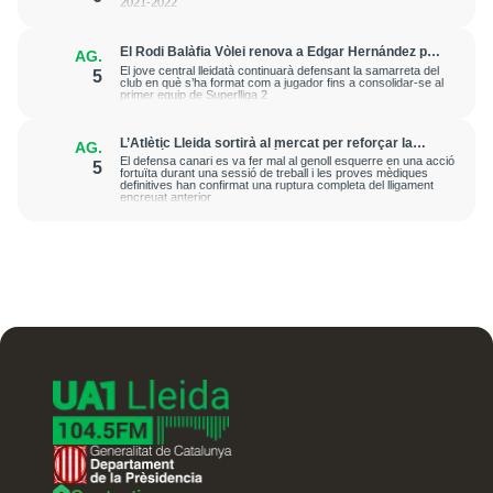
2021-2022
El Rodi Balàfia Vòlei renova a Edgar Hernández per
AG.
a la temporada 2026-2027
El jove central lleidatà continuarà defensant la samarreta del
5
club en què s’ha format com a jugador fins a consolidar-se al
primer equip de Superlliga 2
L’Atlètic Lleida sortirà al mercat per reforçar la
AG.
posició de central després de la greu lesió que ha
El defensa canari es va fer mal al genoll esquerre en una acció
5
patit Cristian Abreu
fortuïta durant una sessió de treball i les proves mèdiques
definitives han confirmat una ruptura completa del lligament
encreuat anterior