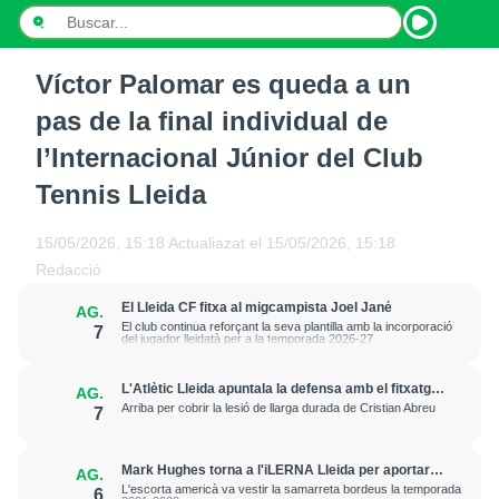
Víctor Palomar es queda a un
INICI
pas de la final individual de
NOTÍCIES
l’Internacional Júnior del Club
Tennis Lleida
PODCASTS
PROGRAMES
15/05/2026, 15:18
Actualiazat el
15/05/2026, 15:18
Redacció
ESPORTS
El Lleida CF fitxa al migcampista Joel Jané
AG.
El club continua reforçant la seva plantilla amb la incorporació
7
CONTACTE
del jugador lleidatà per a la temporada 2026-27
L'Atlètic Lleida apuntala la defensa amb el fitxatge
AG.
del central Fer Romero
Arriba per cobrir la lesió de llarga durada de Cristian Abreu
7
Mark Hughes torna a l'iLERNA Lleida per aportar
AG.
amenaça exterior
L'escorta americà va vestir la samarreta bordeus la temporada
6