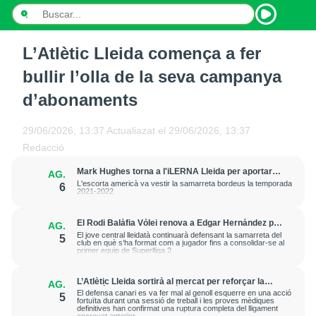
L’Atlètic Lleida comença a fer
INICI
bullir l’olla de la seva campanya
NOTÍCIES
d’abonaments
PODCASTS
29/06/2026, 13:37
Actualiazat el
29/06/2026, 13:37
Redacció
PROGRAMES
Mark Hughes torna a l'iLERNA Lleida per aportar
AG.
amenaça exterior
ESPORTS
L'escorta americà va vestir la samarreta bordeus la temporada
6
2021-2022
CONTACTE
El Rodi Balàfia Vòlei renova a Edgar Hernández per
AG.
a la temporada 2026-2027
El jove central lleidatà continuarà defensant la samarreta del
5
club en què s’ha format com a jugador fins a consolidar-se al
primer equip de Superlliga 2
L’Atlètic Lleida sortirà al mercat per reforçar la
AG.
posició de central després de la greu lesió que ha
El defensa canari es va fer mal al genoll esquerre en una acció
5
patit Cristian Abreu
fortuïta durant una sessió de treball i les proves mèdiques
definitives han confirmat una ruptura completa del lligament