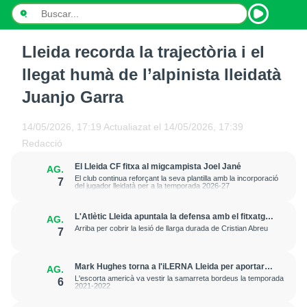
Lleida recorda la trajectòria i el
INICI
llegat humà de l’alpinista lleidatà
NOTÍCIES
Juanjo Garra
PODCASTS
14/05/2026, 17:19
Actualiazat el
14/05/2026, 17:39
Redacció
PROGRAMES
El Lleida CF fitxa al migcampista Joel Jané
AG.
ESPORTS
El club continua reforçant la seva plantilla amb la incorporació
7
del jugador lleidatà per a la temporada 2026-27
CONTACTE
L'Atlètic Lleida apuntala la defensa amb el fitxatge
AG.
del central Fer Romero
Arriba per cobrir la lesió de llarga durada de Cristian Abreu
7
Mark Hughes torna a l'iLERNA Lleida per aportar
AG.
amenaça exterior
L'escorta americà va vestir la samarreta bordeus la temporada
6
2021-2022