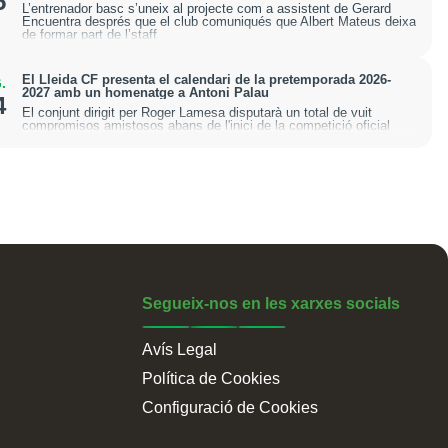
5
L’entrenador basc s’uneix al projecte com a assistent de Gerard
Encuentra després que el club comuniqués que Albert Mateus deixa
de formar part de l’staff
El Lleida CF presenta el calendari de la pretemporada 2026-
.
2027 amb un homenatge a Antoni Palau
4
El conjunt dirigit per Roger Lamesa disputarà un total de vuit
compromisos amistosos abans de l'inici de la competició oficial
Segueix-nos en les xarxes socials
Avís Legal
Política de Cookies
Configuració de Cookies