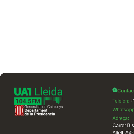
Contac
Telefon:
+
WhatsAp
Adreça:
Carrer Bi
Altell 250