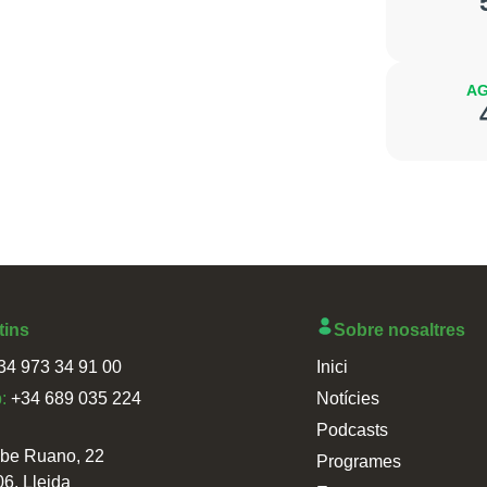
AG
tins
Sobre nosaltres
34 973 34 91 00
Inici
p:
+34 689 035 224
Notícies
Podcasts
sbe Ruano, 22
Programes
06, Lleida