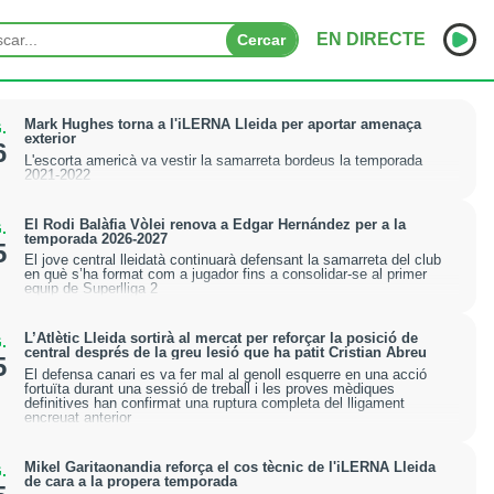
EN DIRECTE
Cercar
INICI
Mark Hughes torna a l'iLERNA Lleida per aportar amenaça
.
exterior
6
L'escorta americà va vestir la samarreta bordeus la temporada
NOTÍCIES
2021-2022
PODCASTS
El Rodi Balàfia Vòlei renova a Edgar Hernández per a la
.
temporada 2026-2027
5
PROGRAMES
El jove central lleidatà continuarà defensant la samarreta del club
en què s’ha format com a jugador fins a consolidar-se al primer
equip de Superlliga 2
ESPORTS
L’Atlètic Lleida sortirà al mercat per reforçar la posició de
.
CONTACTE
central després de la greu lesió que ha patit Cristian Abreu
5
El defensa canari es va fer mal al genoll esquerre en una acció
fortuïta durant una sessió de treball i les proves mèdiques
definitives han confirmat una ruptura completa del lligament
encreuat anterior
Mikel Garitaonandia reforça el cos tècnic de l'iLERNA Lleida
.
de cara a la propera temporada