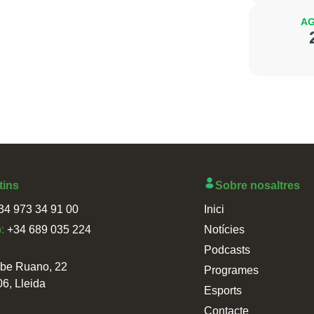
AG
tins
Sobre nosaltres
34 973 34 91 00
Inici
p:
+34 689 035 224
Notícies
Podcasts
sbe Ruano, 22
Programes
06, Lleida
Esports
Contacte