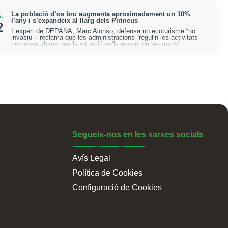
La població d’os bru augmenta aproximadament un 10%
.
l’any i s’expandeix al llarg dels Pirineus
2
L’expert de DEPANA, Marc Alonso, defensa un ecoturisme “no
invasiu” i reclama que les administracions “regulin les activitats
humanes abans que la situació se’ls escapi de les mans”
Segueix-nos en les xarxes socials
Avís Legal
Política de Cookies
Configuració de Cookies