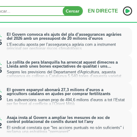
EN DIRECTE
Cercar
INICI
El Govern convoca els ajuts del pla d’assegurances agràries
.
del 2026 amb un pressupost de 20 milions d’euros
5
L’Executiu aposta per l’assegurança agrària com a instrument
NOTÍCIES
principal per gestionar riscos climatològics
PODCASTS
La collita de pera blanquilla ha arrencat aquest dimecres a
.
Lleida amb unes bones expectatives de qualitat i uns
5
calibres més grans
PROGRAMES
Segons les previsions del Departament d'Agricultura, aquesta
campanya es colliran a Catalunya 5.540 tones d’aquesta varietat
ESPORTS
El govern espanyol abonarà 27,3 milions d’euros a
.
agricultors catalans en ajudes per comprar fertilitzants
3
CONTACTE
Les subvencions sumen prop de 494,6 milions d’euros a tot l’Estat
per fer front al conflicte a l’Orient Mitjà
Asaja insta al Govern a ampliar les mesures de xoc de
.
control poblacional de conills durant tot l'any
2
El sindicat constata que "les accions puntuals no són suficients" i
reclama una estratègia "permanent"