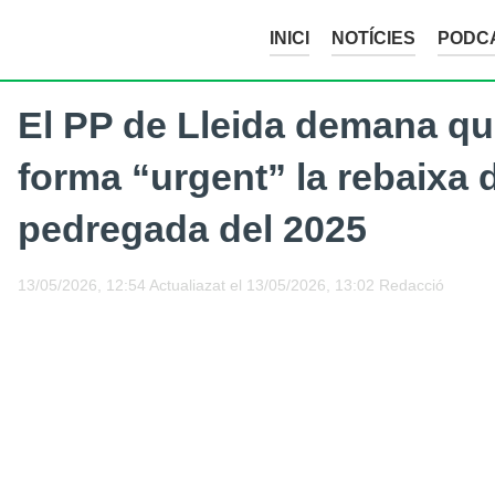
INICI
NOTÍCIES
PODC
El PP de Lleida demana qu
forma “urgent” la rebaixa 
pedregada del 2025
13/05/2026, 12:54
Actualiazat el
13/05/2026, 13:02
Redacció