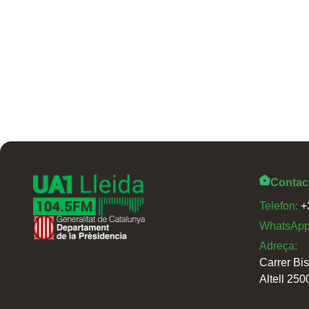
Contac
Telefon:
+
WhatsAp
Adreça:
Carrer Bi
Altell 250