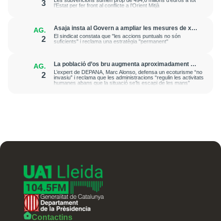
Les subvencions sumen prop de 494,6 milions d’euros a tot
3
fertilitzants
l’Estat per fer front al conflicte a l’Orient Mitjà
Asaja insta al Govern a ampliar les mesures de xoc
AG.
de control poblacional de conills durant tot l'any
El sindicat constata que "les accions puntuals no són
2
suficients" i reclama una estratègia "permanent"
La població d’os bru augmenta aproximadament un
AG.
10% l’any i s’expandeix al llarg dels Pirineus
L’expert de DEPANA, Marc Alonso, defensa un ecoturisme “no
2
invasiu” i reclama que les administracions “regulin les activitats
humanes abans que la situació se’ls escapi de les mans”
Contactins