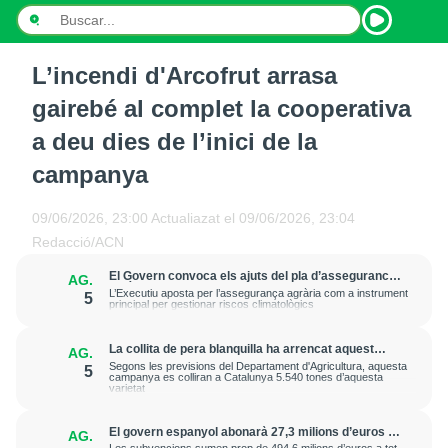
L’incendi d'Arcofrut arrasa
INICI
gairebé al complet la cooperativa
NOTÍCIES
a deu dies de l’inici de la
campanya
PODCASTS
PROGRAMES
09/06/2026, 23:00
Actualiazat el
09/06/2026, 23:04
Redacció/ACN
ESPORTS
El Govern convoca els ajuts del pla d’assegurances
AG.
agràries del 2026 amb un pressupost de 20 milions
L’Executiu aposta per l’assegurança agrària com a instrument
5
CONTACTE
d’euros
principal per gestionar riscos climatològics
La collita de pera blanquilla ha arrencat aquest
AG.
dimecres a Lleida amb unes bones expectatives de
Segons les previsions del Departament d'Agricultura, aquesta
5
qualitat i uns calibres més grans
campanya es colliran a Catalunya 5.540 tones d’aquesta
varietat
El govern espanyol abonarà 27,3 milions d’euros a
AG.
agricultors catalans en ajudes per comprar