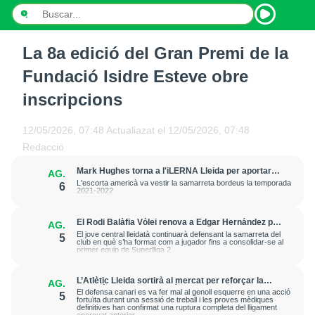
La 8a edició del Gran Premi de la
INICI
Fundació Isidre Esteve obre
NOTÍCIES
inscripcions
PODCASTS
12/05/2026, 07:48
Actualiazat el
12/05/2026, 07:48
Redacció
PROGRAMES
Mark Hughes torna a l'iLERNA Lleida per aportar
AG.
amenaça exterior
ESPORTS
L'escorta americà va vestir la samarreta bordeus la temporada
6
2021-2022
CONTACTE
El Rodi Balàfia Vòlei renova a Edgar Hernández per
AG.
a la temporada 2026-2027
El jove central lleidatà continuarà defensant la samarreta del
5
club en què s’ha format com a jugador fins a consolidar-se al
primer equip de Superlliga 2
L’Atlètic Lleida sortirà al mercat per reforçar la
AG.
posició de central després de la greu lesió que ha
El defensa canari es va fer mal al genoll esquerre en una acció
5
patit Cristian Abreu
fortuïta durant una sessió de treball i les proves mèdiques
definitives han confirmat una ruptura completa del lligament