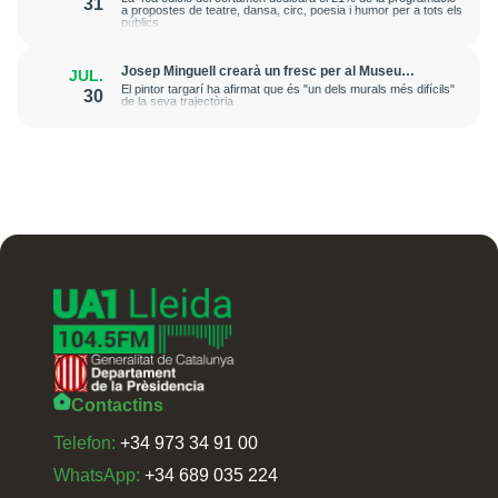
31
a propostes de teatre, dansa, circ, poesia i humor per a tots els
públics
Josep Minguell crearà un fresc per al Museu
JUL.
Benozzo Gozzoli a la Toscana
El pintor targarí ha afirmat que és "un dels murals més difícils"
30
de la seva trajectòria
Contactins
Telefon:
+34 973 34 91 00
WhatsApp:
+34 689 035 224