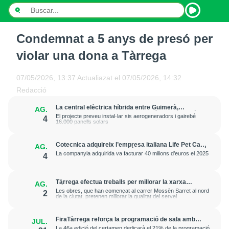
Condemnat a 5 anys de presó per
INICI
violar una dona a Tàrrega
NOTÍCIES
07/05/2026, 13:37
Actualiazat el
07/05/2026, 14:32
PODCASTS
Redacció
La central elèctrica híbrida entre Guimerà,
AG.
PROGRAMES
Ciutadilla i Passanant i Belltall obté la declaració
El projecte preveu instal·lar sis aerogeneradors i gairebé
4
ambiental favorable
16.000 panells solars
ESPORTS
Cotecnica adquireix l’empresa italiana Life Pet Care
AG.
i “reforça la seva expansió europea” en alimentació
CONTACTE
La companyia adquirida va facturar 40 milions d’euros el 2025
4
animal
Tàrrega efectua treballs per millorar la xarxa
AG.
elèctrica i reforçar el subministrament
Les obres, que han començat al carrer Mossèn Sarret al nord
2
de la ciutat, pretenen millorar la qualitat del servei
FiraTàrrega reforça la programació de sala amb
JUL.
una dotzena d'espectacles
La 46a edició del certamen dedicarà el 21% de la programació