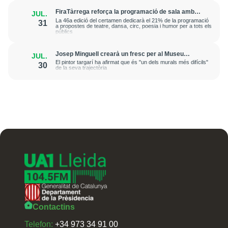
FiraTàrrega reforça la programació de sala amb
JUL.
una dotzena d'espectacles
La 46a edició del certamen dedicarà el 21% de la programació
31
a propostes de teatre, dansa, circ, poesia i humor per a tots els
públics
Josep Minguell crearà un fresc per al Museu
JUL.
Benozzo Gozzoli a la Toscana
El pintor targarí ha afirmat que és "un dels murals més difícils"
30
de la seva trajectòria
Contactins
Telefon:
+34 973 34 91 00