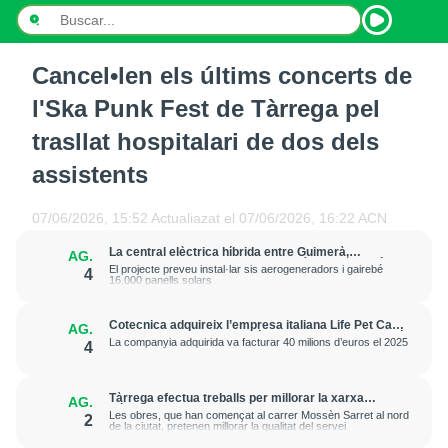
Cancel•len els últims concerts de
INICI
l'Ska Punk Fest de Tàrrega pel
NOTÍCIES
trasllat hospitalari de dos dels
assistents
PODCASTS
PROGRAMES
07/06/2026, 15:52
Actualiazat el
07/06/2026, 16:22
ACN
La central elèctrica híbrida entre Guimerà,
AG.
ESPORTS
Ciutadilla i Passanant i Belltall obté la declaració
El projecte preveu instal·lar sis aerogeneradors i gairebé
4
ambiental favorable
16.000 panells solars
CONTACTE
Cotecnica adquireix l’empresa italiana Life Pet Care
AG.
i “reforça la seva expansió europea” en alimentació
La companyia adquirida va facturar 40 milions d’euros el 2025
4
animal
Tàrrega efectua treballs per millorar la xarxa
AG.
elèctrica i reforçar el subministrament
Les obres, que han començat al carrer Mossèn Sarret al nord
2
de la ciutat, pretenen millorar la qualitat del servei