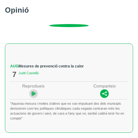
Opinió
AUG
Mesures de prevenció contra la calor
7
Judit Castellà
Reprodueix
Comparteix
"Aquesta mesura i moltes d’altres que es van impulsant des dels municipis
demostren com les polítiques climàtiques cada vegada centraran més les
actuacions de govern i això, de cara a l’any que ve, també caldrà tenir-ho en
compte"