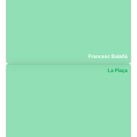
Francesc Balañá
La Plaça