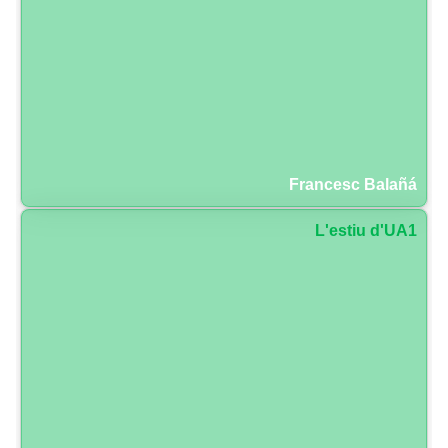
Francesc Balañá
L'estiu d'UA1