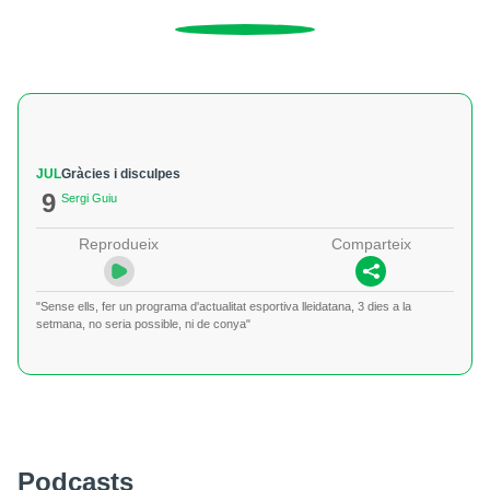
JUL
Gràcies i disculpes
9
Sergi Guiu
Reprodueix
Comparteix
"Sense ells, fer un programa d'actualitat esportiva lleidatana, 3 dies a la
setmana, no seria possible, ni de conya"
Podcasts