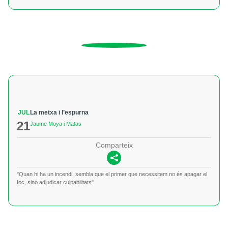
JUL
La metxa i l’espurna
21
Jaume Moya i Matas
Comparteix
"Quan hi ha un incendi, sembla que el primer que necessitem no és apagar el
foc, sinó adjudicar culpabilitats"