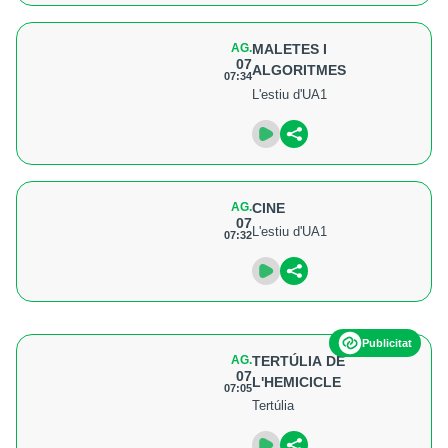
AG.
MALETES I
07
ALGORITMES
07:34
L'estiu d'UA1
AG.
CINE
07
L'estiu d'UA1
07:32
Publicitat
AG.
TERTÚLIA DE
07
L'HEMICICLE
07:05
Tertúlia