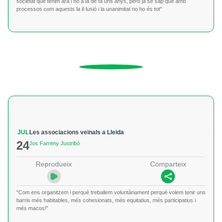
societat que tenim ara i no a la de fa uns anys, però ja se sap que amb
processos com aquests la il·lusió i la unanimitat no ho és tot"
JUL
Les associacions veïnals a Lleida
24
Jos Farreny Justribó
Reprodueix
Comparteix
"Com ens organitzem i perquè treballem voluntàriament perquè volem tenir uns
barris més habitables, més cohesionats, més equitatius, més participatius i
més macos!"