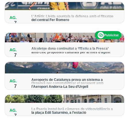
per detectar possibles punts calents
L'Atlètic Lleida apuntala la defensa amb el fitxatge
AG.
del central Fer Romero
7
Arriba per cobrir la lesió de llarga durada de Cristian Abreu
Publicitat
Alcoletge dona continuïtat a ‘l’Estiu a la Fresca’
AG.
amb cinc propostes culturals per al mes d’agost
7
Un dels grans protagonistes de la programació serà
l’astronomia amb ‘Alcoletge mira al cel’
Aeroports de Catalunya prova un sistema a
AG.
Organyà per comptabilitzar el parapent amb
7
l’Aeroport Andorra-La Seu d’Urgell
El dispositiu geolocalitza els parapentistes amb una aplicació
mòbil per donar pas als avions amb vols instrumentals
La Paeria instal·larà càmeres de videovigilància a
AG.
la plaça Edil Saturnino, a l'estació
7
A proposta del grup municipal de Junts