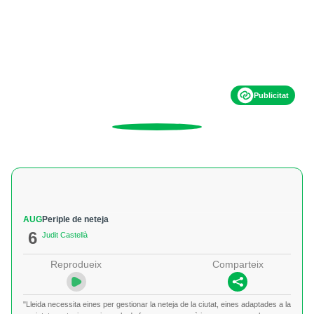
Publicitat
AUG
Periple de neteja
6
Judit Castellà
Reprodueix
Comparteix
"Lleida necessita eines per gestionar la neteja de la ciutat, eines adaptades a la