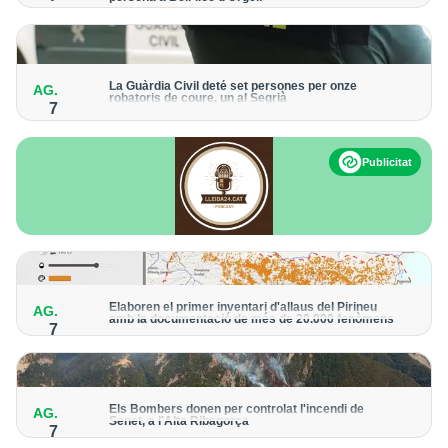
Els trens aniran recuperant la freqüència de pas habitual de
forma progressiva
La Guàrdia Civil deté set persones per onze
AG.
robatoris de coure, un al Segrià
7
El grup hauria robat 85 tones de coure en empreses d'Aragó i
Catalunya i en plantes fotovoltaiques de Castella-la Manxa
Publicitat
Elaboren el primer inventari d'allaus del Pirineu
AG.
amb la documentació de més de 20.000 fenòmens
7
Obra de l'Institut Cartogràfic i Geològic de Catalunya, amb
dades a partir del 1427
Els Bombers donen per controlat l'incendi de
AG.
Senet, a l'Alta Ribagorça
7
El cos manté la vigilància de la zona amb drons i mitjans aeris