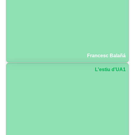
Francesc Balañá
L'estiu d'UA1