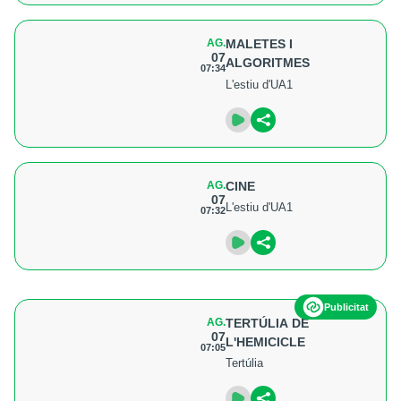
AG.
MALETES I
07
ALGORITMES
07:34
L'estiu d'UA1
AG.
CINE
07
L'estiu d'UA1
07:32
Publicitat
AG.
TERTÚLIA DE
07
L'HEMICICLE
07:05
Tertúlia