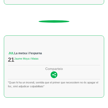
JUL
La metxa i l’espurna
21
Jaume Moya i Matas
Comparteix
"Quan hi ha un incendi, sembla que el primer que necessitem no és apagar el
foc, sinó adjudicar culpabilitats"