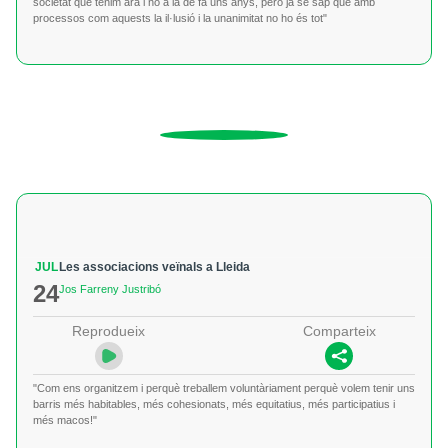
societat que tenim ara i no a la de fa uns anys, però ja se sap que amb
processos com aquests la il·lusió i la unanimitat no ho és tot"
JUL
Les associacions veïnals a Lleida
24
Jos Farreny Justribó
Reprodueix
Comparteix
"Com ens organitzem i perquè treballem voluntàriament perquè volem tenir uns
barris més habitables, més cohesionats, més equitatius, més participatius i
més macos!"