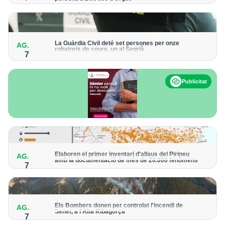
Els trens aniran recuperant la freqüència de pas habitual de
forma progressiva
La Guàrdia Civil deté set persones per onze
AG.
robatoris de coure, un al Segrià
7
El grup hauria robat 85 tones de coure en empreses d'Aragó i
Catalunya i en plantes fotovoltaiques de Castella-la Manxa
Publicitat
Elaboren el primer inventari d'allaus del Pirineu
AG.
amb la documentació de més de 20.000 fenòmens
7
Obra de l'Institut Cartogràfic i Geològic de Catalunya, amb
dades a partir del 1427
Els Bombers donen per controlat l'incendi de
AG.
Senet, a l'Alta Ribagorça
7
El cos manté la vigilància de la zona amb drons i mitjans aeris