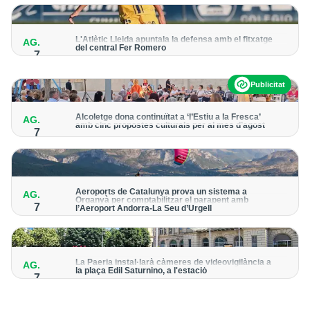
per detectar possibles punts calents
L'Atlètic Lleida apuntala la defensa amb el fitxatge
AG.
del central Fer Romero
7
Arriba per cobrir la lesió de llarga durada de Cristian Abreu
Publicitat
Alcoletge dona continuïtat a ‘l’Estiu a la Fresca’
AG.
amb cinc propostes culturals per al mes d’agost
7
Un dels grans protagonistes de la programació serà
l’astronomia amb ‘Alcoletge mira al cel’
Aeroports de Catalunya prova un sistema a
AG.
Organyà per comptabilitzar el parapent amb
7
l’Aeroport Andorra-La Seu d’Urgell
El dispositiu geolocalitza els parapentistes amb una aplicació
mòbil per donar pas als avions amb vols instrumentals
La Paeria instal·larà càmeres de videovigilància a
AG.
la plaça Edil Saturnino, a l'estació
7
A proposta del grup municipal de Junts