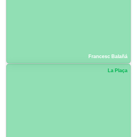
Francesc Balañá
La Plaça