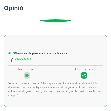
Opinió
AUG
Mesures de prevenció contra la calor
7
Judit Castellà
Reprodueix
Comparteix
"Aquesta mesura i moltes d’altres que es van impulsant des dels municipis
demostren com les polítiques climàtiques cada vegada centraran més les
actuacions de govern i això, de cara a l’any que ve, també caldrà tenir-ho en
compte"