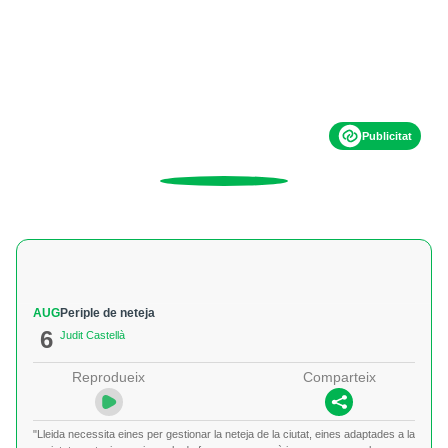
Publicitat
AUG
Periple de neteja
6
Judit Castellà
Reprodueix
Comparteix
"Lleida necessita eines per gestionar la neteja de la ciutat, eines adaptades a la