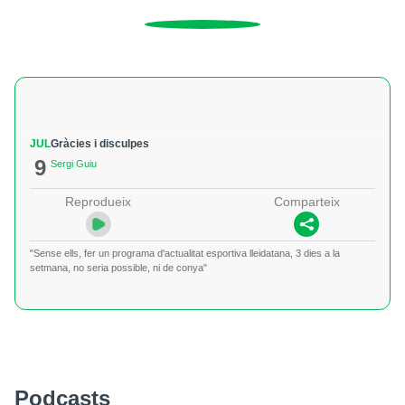
JUL
Gràcies i disculpes
9
Sergi Guiu
Reprodueix
Comparteix
"Sense ells, fer un programa d'actualitat esportiva lleidatana, 3 dies a la
setmana, no seria possible, ni de conya"
Podcasts