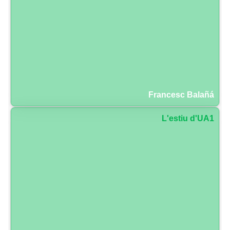
Francesc Balañá
L'estiu d'UA1