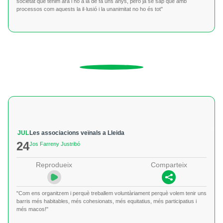
societat que tenim ara i no a la de fa uns anys, però ja se sap que amb
processos com aquests la il·lusió i la unanimitat no ho és tot"
JUL
Les associacions veïnals a Lleida
24
Jos Farreny Justribó
Reprodueix
Comparteix
"Com ens organitzem i perquè treballem voluntàriament perquè volem tenir uns
barris més habitables, més cohesionats, més equitatius, més participatius i
més macos!"