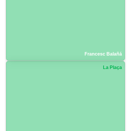
Francesc Balañá
La Plaça