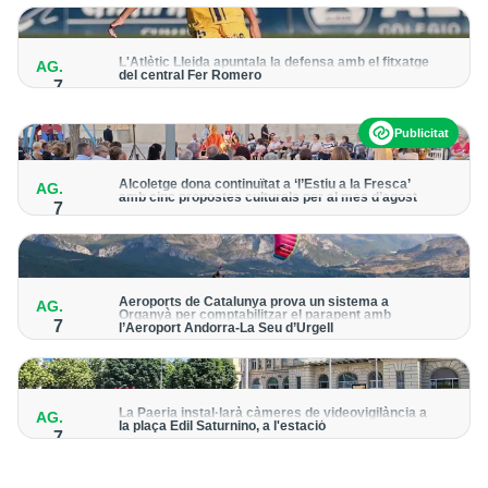
per detectar possibles punts calents
L'Atlètic Lleida apuntala la defensa amb el fitxatge
AG.
del central Fer Romero
7
Arriba per cobrir la lesió de llarga durada de Cristian Abreu
Publicitat
Alcoletge dona continuïtat a ‘l’Estiu a la Fresca’
AG.
amb cinc propostes culturals per al mes d’agost
7
Un dels grans protagonistes de la programació serà
l’astronomia amb ‘Alcoletge mira al cel’
Aeroports de Catalunya prova un sistema a
AG.
Organyà per comptabilitzar el parapent amb
7
l’Aeroport Andorra-La Seu d’Urgell
El dispositiu geolocalitza els parapentistes amb una aplicació
mòbil per donar pas als avions amb vols instrumentals
La Paeria instal·larà càmeres de videovigilància a
AG.
la plaça Edil Saturnino, a l'estació
7
A proposta del grup municipal de Junts