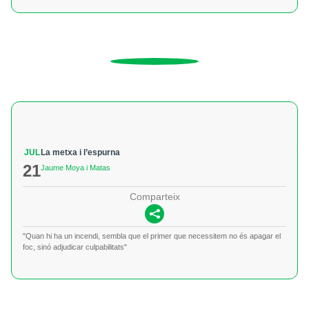
JUL
La metxa i l’espurna
21
Jaume Moya i Matas
Comparteix
"Quan hi ha un incendi, sembla que el primer que necessitem no és apagar el
foc, sinó adjudicar culpabilitats"