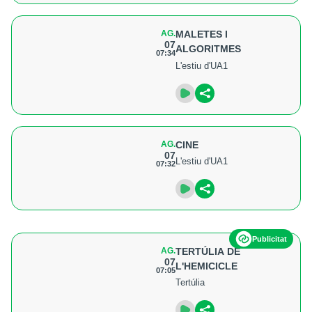
AG.
MALETES I
07
ALGORITMES
07:34
L'estiu d'UA1
AG.
CINE
07
L'estiu d'UA1
07:32
Publicitat
AG.
TERTÚLIA DE
07
L'HEMICICLE
07:05
Tertúlia