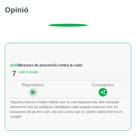
Opinió
AUG
Mesures de prevenció contra la calor
7
Judit Castellà
Reprodueix
Comparteix
"Aquesta mesura i moltes d’altres que es van impulsant des dels municipis
demostren com les polítiques climàtiques cada vegada centraran més les
actuacions de govern i això, de cara a l’any que ve, també caldrà tenir-ho en
compte"