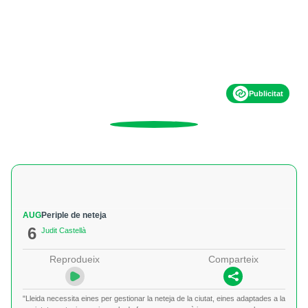
Publicitat
AUG
Periple de neteja
6
Judit Castellà
Reprodueix
Comparteix
"Lleida necessita eines per gestionar la neteja de la ciutat, eines adaptades a la