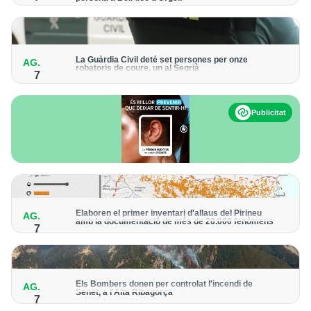
Els trens aniran recuperant la freqüència de pas habitual de
forma progressiva
La Guàrdia Civil deté set persones per onze
AG.
robatoris de coure, un al Segrià
7
El grup hauria robat 85 tones de coure en empreses d'Aragó i
Catalunya i en plantes fotovoltaiques de Castella-la Manxa
Publicitat
Elaboren el primer inventari d'allaus del Pirineu
AG.
amb la documentació de més de 20.000 fenòmens
7
Obra de l'Institut Cartogràfic i Geològic de Catalunya, amb
dades a partir del 1427
Els Bombers donen per controlat l'incendi de
AG.
Senet, a l'Alta Ribagorça
7
El cos manté la vigilància de la zona amb drons i mitjans aeris