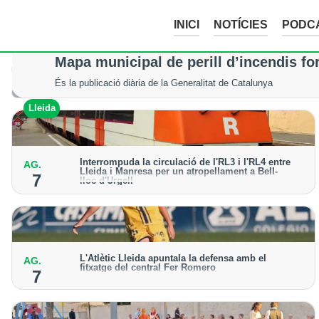
INICI
NOTÍCIES
PODC
La tempesta d’aquesta nit deixa pedreg
Mapa municipal de perill d’incendis fo
Tot i els xàfecs i la calamarsa, els cultius del Segrià, la Noguera
És la publicació diària de la Generalitat de Catalunya
Lleida
Lleida
Interrompuda la circulació de l'RL3 i l'RL4 entre
AG.
Lleida i Manresa per un atropellament a Bell-
7
lloc d'Urgell
Protecció Civil activa en prealerta el pla Ferrocat
L'Atlètic Lleida apuntala la defensa amb el
AG.
fitxatge del central Fer Romero
7
Arriba per cobrir la lesió de llarga durada de Cristian
Abreu