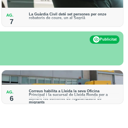
La Guàrdia Civil deté set persones per onze
AG.
robatoris de coure, un al Segrià
7
El grup hauria robat 85 tones de coure en empreses
d'Aragó i Catalunya i en plantes fotovoltaiques de
Castella-la Manxa
Publicitat
Correus habilita a Lleida la seva Oficina
AG.
Principal i la sucursal de Lleida Ronda per a
6
atendre les esmenes de regularització de
migrants
La presentació de les sol·licituds es podran fer fins al
30 de setembre i no s’haurà de demanar cita prèvia