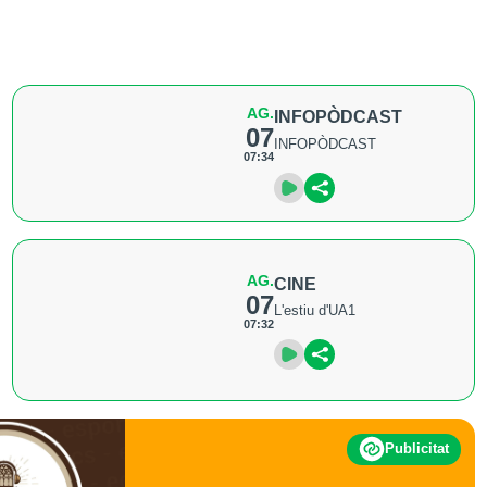
AG.
INFOPÒDCAST
07
INFOPÒDCAST
07:34
AG.
CINE
07
L'estiu d'UA1
07:32
Publicitat