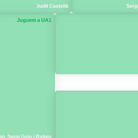
Judit Castellà
Serg
Juguem a UA1
so, Sergi Guiu i Ruben