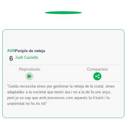
AUG
Periple de neteja
6
Judit Castellà
Reprodueix
Comparteix
"Lleida necessita eines per gestionar la neteja de la ciutat, eines
adaptades a la societat que tenim ara i no a la de fa uns anys,
però ja se sap que amb processos com aquests la il·lusió i la
unanimitat no ho és tot"