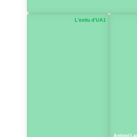
L'estiu d'UA1
Antoni La