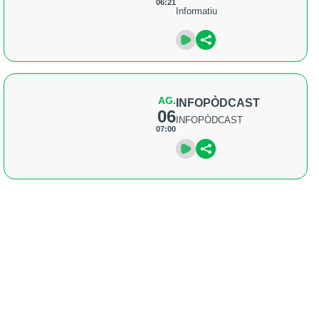
06:21
Informatiu
AG.
INFOPÒDCAST
06
INFOPÒDCAST
07:00