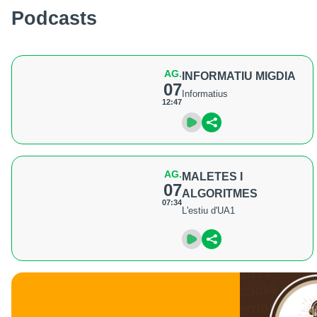
Podcasts
AG.
INFORMATIU MIGDIA
07
Informatius
12:47
AG.
MALETES I
07
ALGORITMES
07:34
L'estiu d'UA1