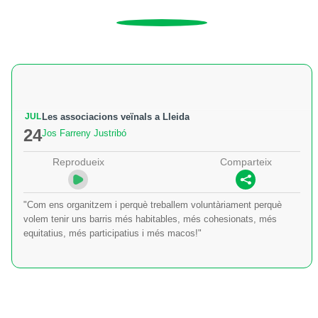
JUL
Les associacions veïnals a Lleida
24
Jos Farreny Justribó
Reprodueix
Comparteix
"Com ens organitzem i perquè treballem voluntàriament perquè
volem tenir uns barris més habitables, més cohesionats, més
equitatius, més participatius i més macos!"