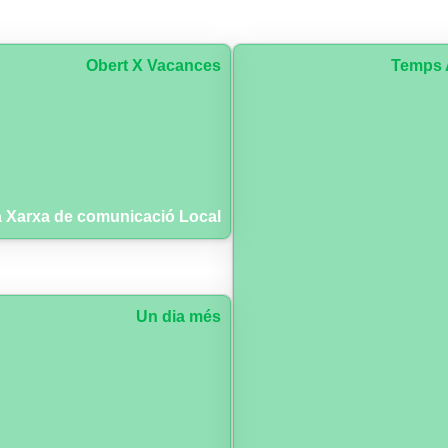
Obert X Vacances
Temps 
 Xarxa de comunicació Local
Un dia més