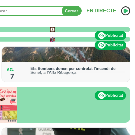
EN DIRECTE
Cercar
o pateix afectacions significatives
INICI
Publicitat
NOTÍCIES
Publicitat
PODCASTS
Els Bombers donen per controlat l'incendi de
AG.
PROGRAMES
Senet, a l'Alta Ribagorça
7
El cos manté la vigilància de la zona amb drons i
ESPORTS
mitjans aeris per detectar possibles punts calents
CONTACTE
Publicitat