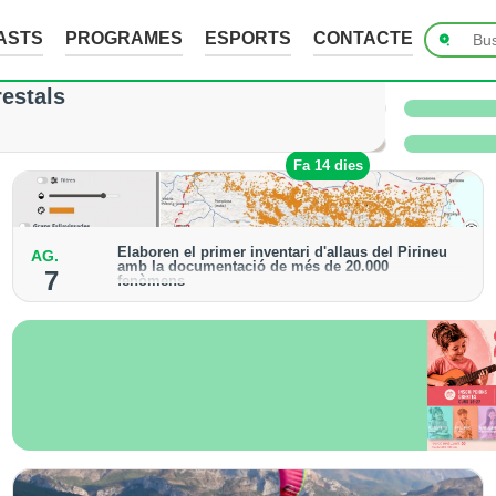
ASTS
PROGRAMES
ESPORTS
CONTACTE
ades de fins a 7 cm a Raimat, però la verema n
restals
 i l’Urgell no han sofert danys
Fa 24 segons
Fa 14 dies
Elaboren el primer inventari d'allaus del Pirineu
AG.
amb la documentació de més de 20.000
7
fenòmens
Obra de l'Institut Cartogràfic i Geològic de Catalunya,
amb dades a partir del 1427