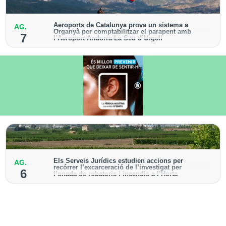
Aeroports de Catalunya prova un sistema a
AG.
Organyà per comptabilitzar el parapent amb
7
l’Aeroport Andorra-La Seu d’Urgell
El dispositiu geolocalitza els parapentistes amb una
aplicació mòbil per donar pas als avions amb vols
instrumentals
Els Serveis Jurídics estudien accions per
AG.
recórrer l’excarceració de l’investigat per
6
l’onada de robatoris i incendis a l’Horta
Des de la Paeria de Lleida demanen que s’analitzin
les vies legals disponibles després de la decisió
judicial