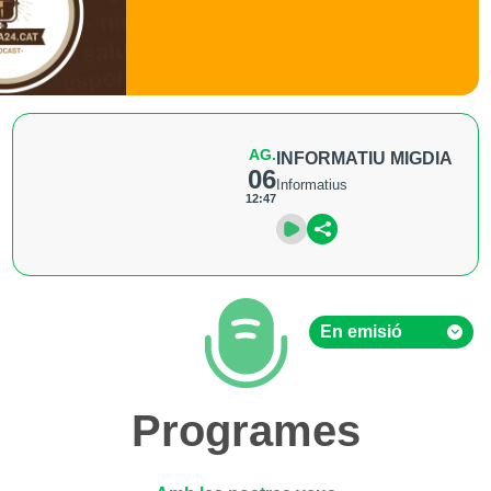
AG.
INFORMATIU MIGDIA
06
Informatius
12:47
En emisió
En emisió
Programes
Hemeroteca