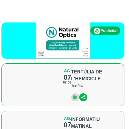
Publicitat
AG.
TERTÚLIA DE
07
L'HEMICICLE
07:05
Tertúlia
AG.
INFORMATIU
07
MATINAL