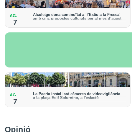
Alcoletge dona continuïtat a ‘l’Estiu a la Fresca’
AG.
amb cinc propostes culturals per al mes d’agost
7
Un dels grans protagonistes de la programació serà
l’astronomia amb ‘Alcoletge mira al cel’
La Paeria instal·larà càmeres de videovigilància
AG.
a la plaça Edil Saturnino, a l'estació
7
A proposta del grup municipal de Junts
Opinió