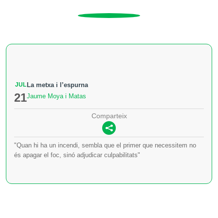
JUL
La metxa i l’espurna
21
Jaume Moya i Matas
Comparteix
"Quan hi ha un incendi, sembla que el primer que necessitem no
és apagar el foc, sinó adjudicar culpabilitats"