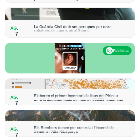
Els trens aniran recuperant la freqüència de pas habitual de
forma progressiva
La Guàrdia Civil deté set persones per onze
AG.
robatoris de coure, un al Segrià
7
El grup hauria robat 85 tones de coure en empreses d'Aragó i
Catalunya i en plantes fotovoltaiques de Castella-la Manxa
Publicitat
Elaboren el primer inventari d'allaus del Pirineu
AG.
amb la documentació de més de 20.000 fenòmens
7
Obra de l'Institut Cartogràfic i Geològic de Catalunya, amb
dades a partir del 1427
Els Bombers donen per controlat l'incendi de
AG.
Senet, a l'Alta Ribagorça
7
El cos manté la vigilància de la zona amb drons i mitjans aeris