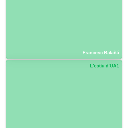
Francesc Balañá
L'estiu d'UA1