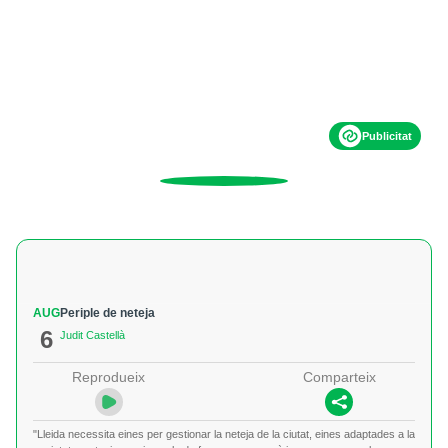
Publicitat
AUG
Periple de neteja
6
Judit Castellà
Reprodueix
Comparteix
"Lleida necessita eines per gestionar la neteja de la ciutat, eines adaptades a la