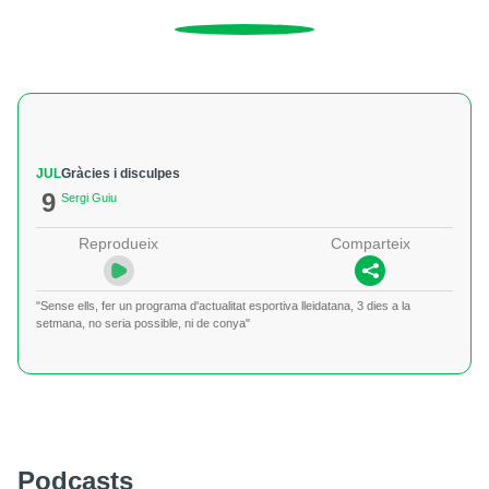
JUL
Gràcies i disculpes
9
Sergi Guiu
Reprodueix
Comparteix
"Sense ells, fer un programa d'actualitat esportiva lleidatana, 3 dies a la
setmana, no seria possible, ni de conya"
Podcasts