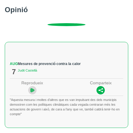
Opinió
AUG
Mesures de prevenció contra la calor
7
Judit Castellà
Reprodueix
Comparteix
"Aquesta mesura i moltes d’altres que es van impulsant des dels municipis
demostren com les polítiques climàtiques cada vegada centraran més les
actuacions de govern i això, de cara a l’any que ve, també caldrà tenir-ho en
compte"