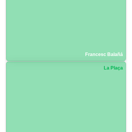
Francesc Balañá
La Plaça