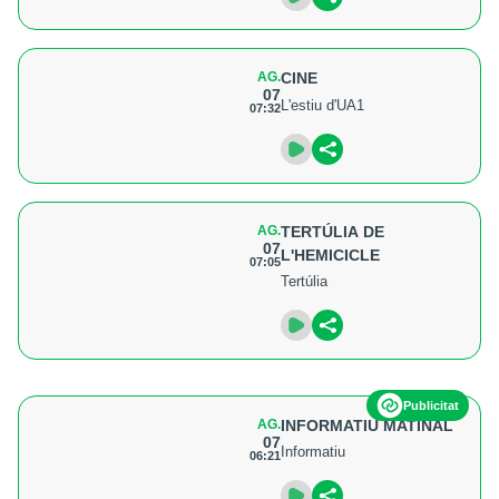
AG.
CINE
07
L'estiu d'UA1
07:32
AG.
TERTÚLIA DE
07
L'HEMICICLE
07:05
Tertúlia
Publicitat
AG.
INFORMATIU MATINAL
07
Informatiu
06:21