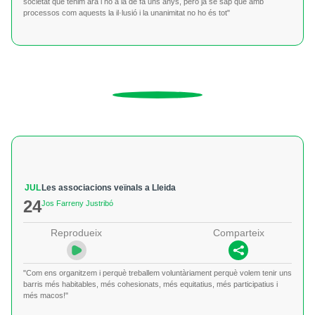
societat que tenim ara i no a la de fa uns anys, però ja se sap que amb
processos com aquests la il·lusió i la unanimitat no ho és tot"
JUL
Les associacions veïnals a Lleida
24
Jos Farreny Justribó
Reprodueix
Comparteix
"Com ens organitzem i perquè treballem voluntàriament perquè volem tenir uns
barris més habitables, més cohesionats, més equitatius, més participatius i
més macos!"