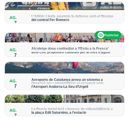
per detectar possibles punts calents
L'Atlètic Lleida apuntala la defensa amb el fitxatge
AG.
del central Fer Romero
7
Arriba per cobrir la lesió de llarga durada de Cristian Abreu
Publicitat
Alcoletge dona continuïtat a ‘l’Estiu a la Fresca’
AG.
amb cinc propostes culturals per al mes d’agost
7
Un dels grans protagonistes de la programació serà
l’astronomia amb ‘Alcoletge mira al cel’
Aeroports de Catalunya prova un sistema a
AG.
Organyà per comptabilitzar el parapent amb
7
l’Aeroport Andorra-La Seu d’Urgell
El dispositiu geolocalitza els parapentistes amb una aplicació
mòbil per donar pas als avions amb vols instrumentals
La Paeria instal·larà càmeres de videovigilància a
AG.
la plaça Edil Saturnino, a l'estació
7
A proposta del grup municipal de Junts