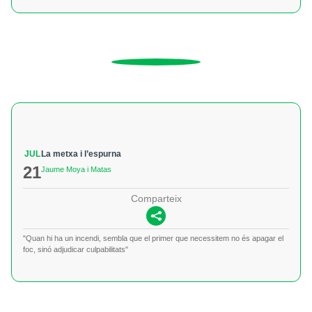
JUL
La metxa i l’espurna
21
Jaume Moya i Matas
Comparteix
"Quan hi ha un incendi, sembla que el primer que necessitem no és apagar el
foc, sinó adjudicar culpabilitats"