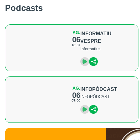
Podcasts
AG.
INFORMATIU
06
VESPRE
18:37
Informatius
AG.
INFOPÒDCAST
06
INFOPÒDCAST
07:00