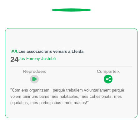
JUL
Les associacions veïnals a Lleida
24
Jos Farreny Justribó
Reprodueix
Comparteix
"Com ens organitzem i perquè treballem voluntàriament perquè
volem tenir uns barris més habitables, més cohesionats, més
equitatius, més participatius i més macos!"