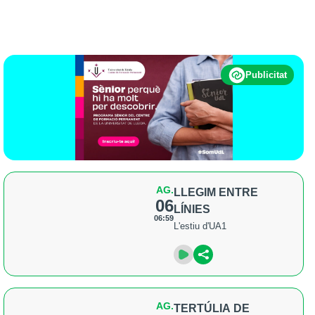
Publicitat
AG.
LLEGIM ENTRE
06
LÍNIES
06:59
L'estiu d'UA1
AG.
TERTÚLIA DE