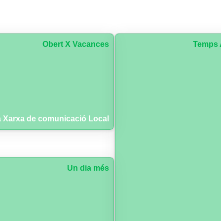
Obert X Vacances
Temps 
 Xarxa de comunicació Local
Un dia més