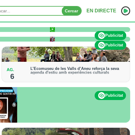
EN DIRECTE
Cercar
INICI
Publicitat
NOTÍCIES
Publicitat
PODCASTS
L’Ecomuseu de les Valls d’Àneu reforça la seva
AG.
PROGRAMES
agenda d'estiu amb experiències culturals
6
Hi haurà ofertes d'activitats patrimonials, visites
ESPORTS
guiades i propostes teatralitzades fins al 31 d'agost
CONTACTE
Publicitat