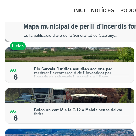
INICI
NOTÍCIES
PODC
Mor un excursionista en patir un accid
Mapa municipal de perill d’incendis fo
Els serveis d’emergència no van poder fer res per salvar-li la vi
És la publicació diària de la Generalitat de Catalunya
Val d'Aran
Lleida
Els Serveis Jurídics estudien accions per
AG.
recórrer l’excarceració de l’investigat per
6
l’onada de robatoris i incendis a l’Horta
Des de la Paeria de Lleida demanen que s’analitzin
les vies legals disponibles després de la decisió
judicial
Bolca un camió a la C-12 a Maials sense deixar
AG.
ferits
6
El sinistre ha obligat a donar pas alternatiu a la
carretera