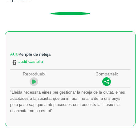
AUG
Periple de neteja
6
Judit Castellà
Reprodueix
Comparteix
"Lleida necessita eines per gestionar la neteja de la ciutat, eines
adaptades a la societat que tenim ara i no a la de fa uns anys,
però ja se sap que amb processos com aquests la il·lusió i la
unanimitat no ho és tot"