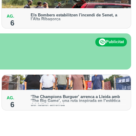
Els Bombers estabilitzen l'incendi de Senet, a
AG.
l'Alta Ribagorça
6
El cos manté activat un helicòpter bombarder i
descarta enviar-hi efectius terrestres
Publicitat
‘The Champions Burguer’ arrenca a Lleida amb
AG.
‘The Big Game’, una ruta inspirada en l’estètica
6
del futbol americà
La primera edició que es va celebrar a la ciutat va
acollir prop de 150.000 visitants