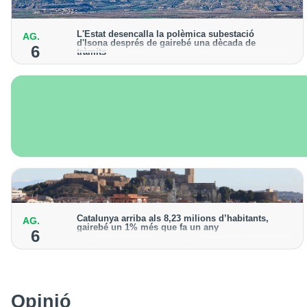
L'Estat desencalla la polèmica subestació
AG.
d'Isona després de gairebé una dècada de
6
tràmits
L’Ajuntament presentarà un recurs contra la resolució
"per intentar impedir la construcció"
Catalunya arriba als 8,23 milions d’habitants,
AG.
gairebé un 1% més que fa un any
6
Lleida registra uns 468.000 habitants, amb un
increment de l’1,3% de la població
Opinió