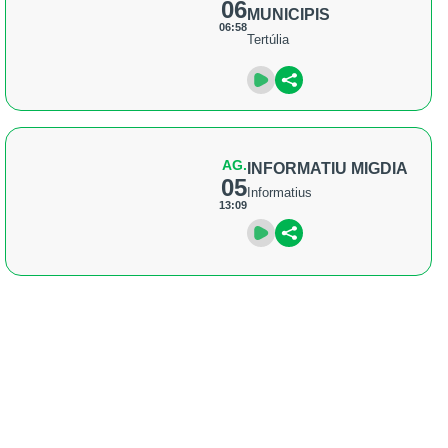
06
MUNICIPIS
06:58
Tertúlia
AG.
INFORMATIU MIGDIA
05
Informatius
13:09