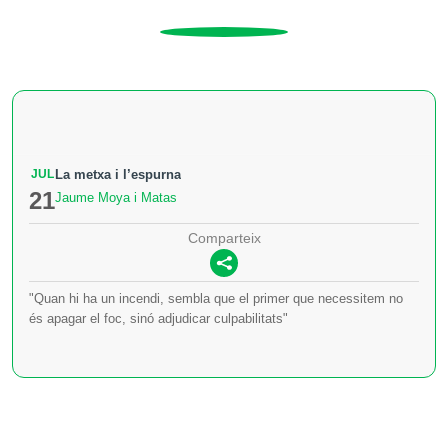
JUL
La metxa i l’espurna
21
Jaume Moya i Matas
Comparteix
"Quan hi ha un incendi, sembla que el primer que necessitem no
és apagar el foc, sinó adjudicar culpabilitats"