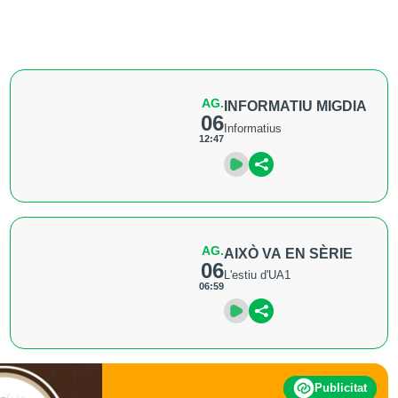
AG.
INFORMATIU MIGDIA
06
Informatius
12:47
AG.
AIXÒ VA EN SÈRIE
06
L'estiu d'UA1
06:59
Publicitat