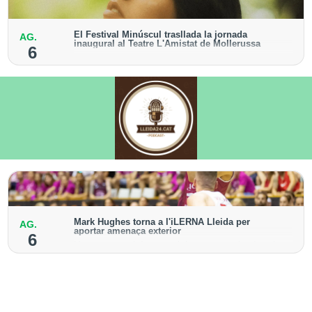
El Festival Minúscul trasllada la jornada
AG.
inaugural al Teatre L'Amistat de Mollerussa
6
El recital de la cantautora Raquel Lúa obrirà la
cinquena edició del cicle
Mark Hughes torna a l'iLERNA Lleida per
AG.
aportar amenaça exterior
6
L'escorta americà va vestir la samarreta bordeus la
temporada 2021-2022