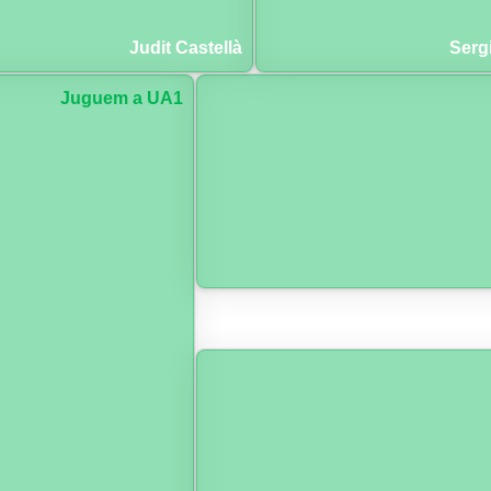
Judit Castellà
Serg
Juguem a UA1