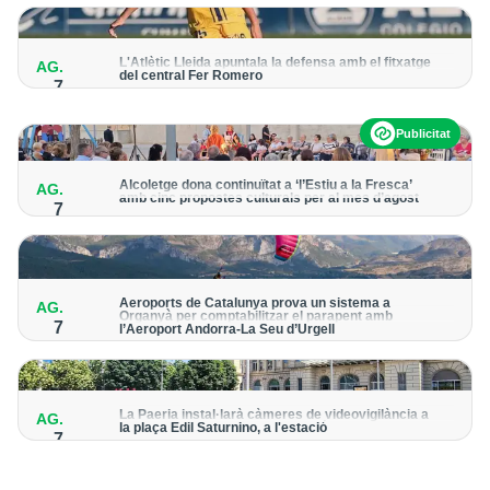
per detectar possibles punts calents
L'Atlètic Lleida apuntala la defensa amb el fitxatge
AG.
del central Fer Romero
7
Arriba per cobrir la lesió de llarga durada de Cristian Abreu
Publicitat
Alcoletge dona continuïtat a ‘l’Estiu a la Fresca’
AG.
amb cinc propostes culturals per al mes d’agost
7
Un dels grans protagonistes de la programació serà
l’astronomia amb ‘Alcoletge mira al cel’
Aeroports de Catalunya prova un sistema a
AG.
Organyà per comptabilitzar el parapent amb
7
l’Aeroport Andorra-La Seu d’Urgell
El dispositiu geolocalitza els parapentistes amb una aplicació
mòbil per donar pas als avions amb vols instrumentals
La Paeria instal·larà càmeres de videovigilància a
AG.
la plaça Edil Saturnino, a l'estació
7
A proposta del grup municipal de Junts