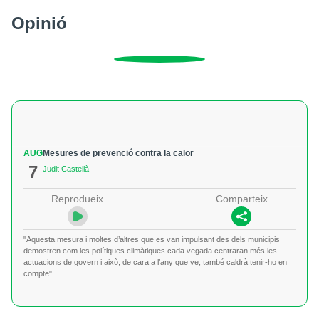
Opinió
AUG
Mesures de prevenció contra la calor
7
Judit Castellà
Reprodueix
Comparteix
"Aquesta mesura i moltes d’altres que es van impulsant des dels municipis
demostren com les polítiques climàtiques cada vegada centraran més les
actuacions de govern i això, de cara a l’any que ve, també caldrà tenir-ho en
compte"