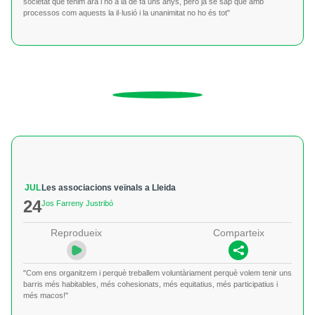
societat que tenim ara i no a la de fa uns anys, però ja se sap que amb
processos com aquests la il·lusió i la unanimitat no ho és tot"
JUL
Les associacions veïnals a Lleida
24
Jos Farreny Justribó
Reprodueix
Comparteix
"Com ens organitzem i perquè treballem voluntàriament perquè volem tenir uns
barris més habitables, més cohesionats, més equitatius, més participatius i
més macos!"