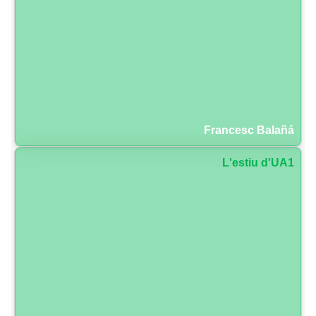
Francesc Balañá
L'estiu d'UA1