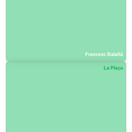
Francesc Balañá
La Plaça