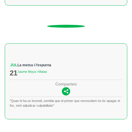
JUL
La metxa i l’espurna
21
Jaume Moya i Matas
Comparteix
"Quan hi ha un incendi, sembla que el primer que necessitem no és apagar el
foc, sinó adjudicar culpabilitats"