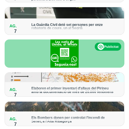
Els trens aniran recuperant la freqüència de pas habitual de
forma progressiva
La Guàrdia Civil deté set persones per onze
AG.
robatoris de coure, un al Segrià
7
El grup hauria robat 85 tones de coure en empreses d'Aragó i
Catalunya i en plantes fotovoltaiques de Castella-la Manxa
Publicitat
Elaboren el primer inventari d'allaus del Pirineu
AG.
amb la documentació de més de 20.000 fenòmens
7
Obra de l'Institut Cartogràfic i Geològic de Catalunya, amb
dades a partir del 1427
Els Bombers donen per controlat l'incendi de
AG.
Senet, a l'Alta Ribagorça
7
El cos manté la vigilància de la zona amb drons i mitjans aeris