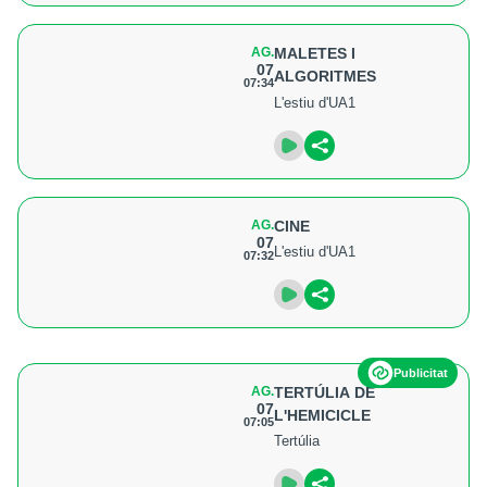
AG.
MALETES I
07
ALGORITMES
07:34
L'estiu d'UA1
AG.
CINE
07
L'estiu d'UA1
07:32
Publicitat
AG.
TERTÚLIA DE
07
L'HEMICICLE
07:05
Tertúlia