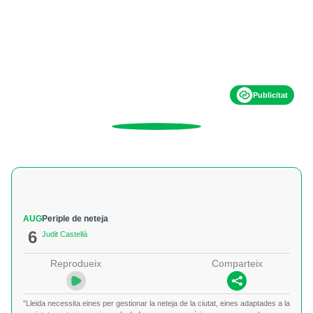
Publicitat
AUG
Periple de neteja
6
Judit Castellà
Reprodueix
Comparteix
"Lleida necessita eines per gestionar la neteja de la ciutat, eines adaptades a la