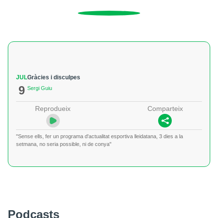
JUL
Gràcies i disculpes
9
Sergi Guiu
Reprodueix
Comparteix
"Sense ells, fer un programa d'actualitat esportiva lleidatana, 3 dies a la
setmana, no seria possible, ni de conya"
Podcasts