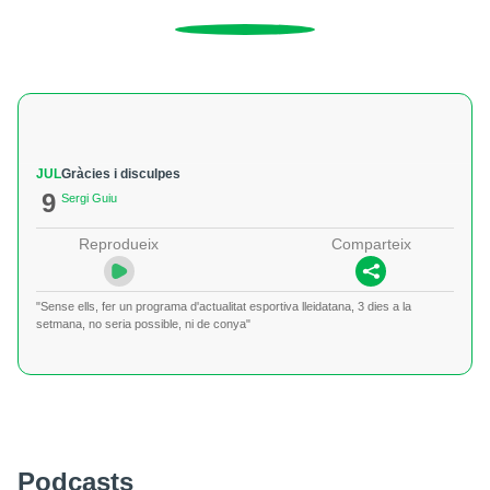
JUL
Gràcies i disculpes
9
Sergi Guiu
Reprodueix
Comparteix
"Sense ells, fer un programa d'actualitat esportiva lleidatana, 3 dies a la
setmana, no seria possible, ni de conya"
Podcasts