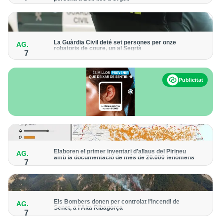
Els trens aniran recuperant la freqüència de pas habitual de
forma progressiva
La Guàrdia Civil deté set persones per onze
AG.
robatoris de coure, un al Segrià
7
El grup hauria robat 85 tones de coure en empreses d'Aragó i
Catalunya i en plantes fotovoltaiques de Castella-la Manxa
Publicitat
Elaboren el primer inventari d'allaus del Pirineu
AG.
amb la documentació de més de 20.000 fenòmens
7
Obra de l'Institut Cartogràfic i Geològic de Catalunya, amb
dades a partir del 1427
Els Bombers donen per controlat l'incendi de
AG.
Senet, a l'Alta Ribagorça
7
El cos manté la vigilància de la zona amb drons i mitjans aeris