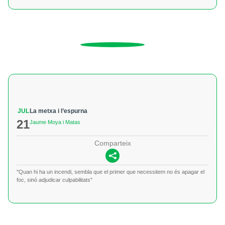
JUL
La metxa i l’espurna
21
Jaume Moya i Matas
Comparteix
"Quan hi ha un incendi, sembla que el primer que necessitem no és apagar el
foc, sinó adjudicar culpabilitats"