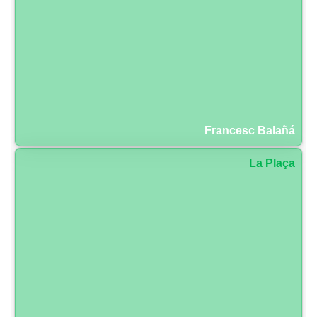
Francesc Balañá
La Plaça