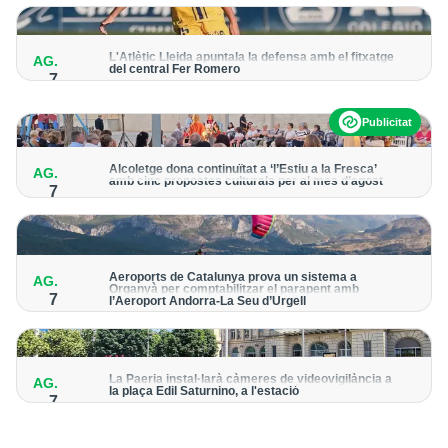
per detectar possibles punts calents
L'Atlètic Lleida apuntala la defensa amb el fitxatge
AG.
del central Fer Romero
7
Arriba per cobrir la lesió de llarga durada de Cristian Abreu
Publicitat
Alcoletge dona continuïtat a ‘l’Estiu a la Fresca’
AG.
amb cinc propostes culturals per al mes d’agost
7
Un dels grans protagonistes de la programació serà
l’astronomia amb ‘Alcoletge mira al cel’
Aeroports de Catalunya prova un sistema a
AG.
Organyà per comptabilitzar el parapent amb
7
l’Aeroport Andorra-La Seu d’Urgell
El dispositiu geolocalitza els parapentistes amb una aplicació
mòbil per donar pas als avions amb vols instrumentals
La Paeria instal·larà càmeres de videovigilància a
AG.
la plaça Edil Saturnino, a l'estació
7
A proposta del grup municipal de Junts