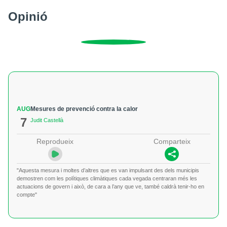
Opinió
AUG
Mesures de prevenció contra la calor
7
Judit Castellà
Reprodueix
Comparteix
"Aquesta mesura i moltes d’altres que es van impulsant des dels municipis
demostren com les polítiques climàtiques cada vegada centraran més les
actuacions de govern i això, de cara a l’any que ve, també caldrà tenir-ho en
compte"