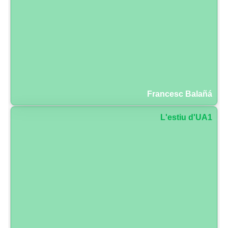
Francesc Balañá
L'estiu d'UA1