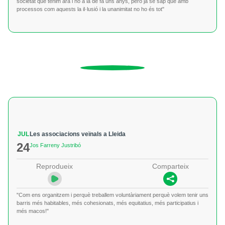
societat que tenim ara i no a la de fa uns anys, però ja se sap que amb
processos com aquests la il·lusió i la unanimitat no ho és tot"
JUL
Les associacions veïnals a Lleida
24
Jos Farreny Justribó
Reprodueix
Comparteix
"Com ens organitzem i perquè treballem voluntàriament perquè volem tenir uns
barris més habitables, més cohesionats, més equitatius, més participatius i
més macos!"