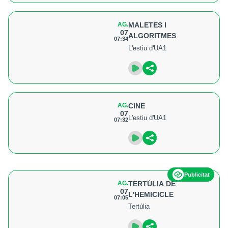
AG.
MALETES I
07
ALGORITMES
07:34
L'estiu d'UA1
AG.
CINE
07
L'estiu d'UA1
07:32
Publicitat
AG.
TERTÚLIA DE
07
L'HEMICICLE
07:05
Tertúlia