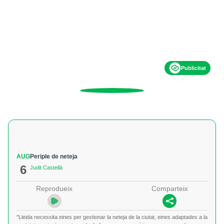
Publicitat
AUG
Periple de neteja
6
Judit Castellà
Reprodueix
Comparteix
"Lleida necessita eines per gestionar la neteja de la ciutat, eines adaptades a la