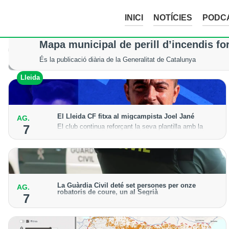
INICI
NOTÍCIES
PODC
La tempesta d’aquesta nit deixa pedreg
Mapa municipal de perill d’incendis fo
Tot i els xàfecs i la calamarsa, els cultius del Segrià, la Noguera
És la publicació diària de la Generalitat de Catalunya
Lleida
Lleida
El Lleida CF fitxa al migcampista Joel Jané
AG.
El club continua reforçant la seva plantilla amb la
7
incorporació del jugador lleidatà per a la temporada
2026-27
La Guàrdia Civil deté set persones per onze
AG.
robatoris de coure, un al Segrià
7
El grup hauria robat 85 tones de coure en empreses
d'Aragó i Catalunya i en plantes fotovoltaiques de
Castella-la Manxa