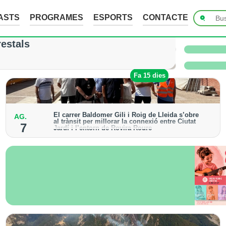
ASTS
PROGRAMES
ESPORTS
CONTACTE
ades de fins a 7 cm a Raimat, però la verema n
restals
 i l’Urgell no han sofert danys
Fa 9 hores
Fa 15 dies
El carrer Baldomer Gili i Roig de Lleida s’obre
AG.
al trànsit per millorar la connexió entre Ciutat
7
Jardí i l’entorn de Rovira Roure
S’ha urbanitzat un tram de 135 metres, que incorpora
voreres accessibles, arbrat i renovació dels serveis
urbans