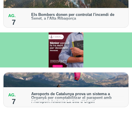
Els Bombers donen per controlat l'incendi de
AG.
Senet, a l'Alta Ribagorça
7
El cos manté la vigilància de la zona amb drons i
mitjans aeris per detectar possibles punts calents
Aeroports de Catalunya prova un sistema a
AG.
Organyà per comptabilitzar el parapent amb
7
l’Aeroport Andorra-La Seu d’Urgell
El dispositiu geolocalitza els parapentistes amb una
aplicació mòbil per donar pas als avions amb vols
instrumentals