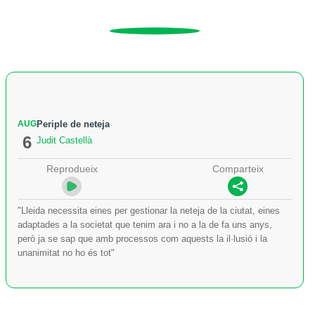
AUG
Periple de neteja
6
Judit Castellà
Reprodueix
Comparteix
"Lleida necessita eines per gestionar la neteja de la ciutat, eines
adaptades a la societat que tenim ara i no a la de fa uns anys,
però ja se sap que amb processos com aquests la il·lusió i la
unanimitat no ho és tot"