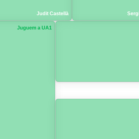
Judit Castellà
Serg
Juguem a UA1