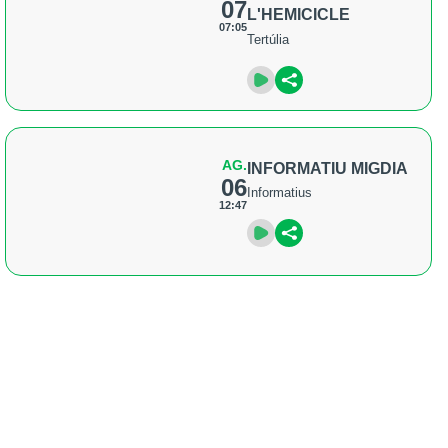
07
L'HEMICICLE
07:05
Tertúlia
AG.
INFORMATIU MIGDIA
06
Informatius
12:47