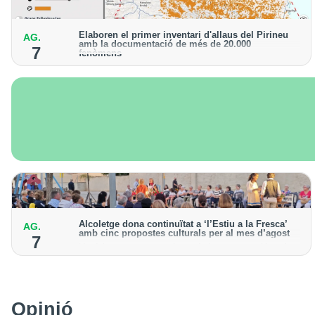
Elaboren el primer inventari d'allaus del Pirineu
AG.
amb la documentació de més de 20.000
7
fenòmens
Obra de l'Institut Cartogràfic i Geològic de Catalunya,
amb dades a partir del 1427
Alcoletge dona continuïtat a ‘l’Estiu a la Fresca’
AG.
amb cinc propostes culturals per al mes d’agost
7
Un dels grans protagonistes de la programació serà
l’astronomia amb ‘Alcoletge mira al cel’
Opinió