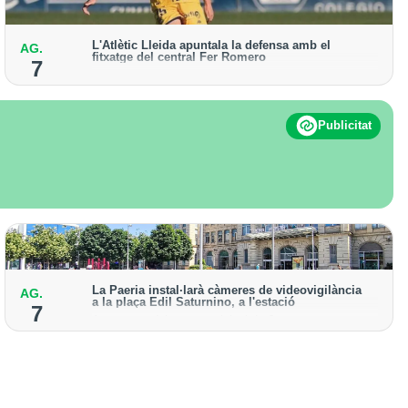
L'Atlètic Lleida apuntala la defensa amb el
AG.
fitxatge del central Fer Romero
7
Arriba per cobrir la lesió de llarga durada de Cristian
Abreu
Publicitat
La Paeria instal·larà càmeres de videovigilància
AG.
a la plaça Edil Saturnino, a l'estació
7
A proposta del grup municipal de Junts