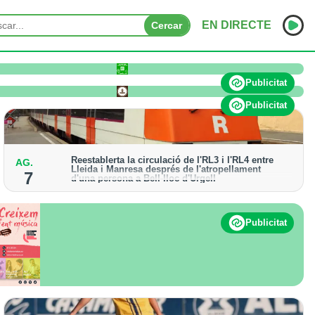
EN DIRECTE
Cercar
o pateix afectacions significatives
INICI
Publicitat
NOTÍCIES
Publicitat
PODCASTS
Reestablerta la circulació de l'RL3 i l'RL4 entre
AG.
PROGRAMES
Lleida i Manresa després de l'atropellament
7
d'una persona a Bell-lloc d'Urgell
ESPORTS
Els trens aniran recuperant la freqüència de pas
habitual de forma progressiva
CONTACTE
Publicitat