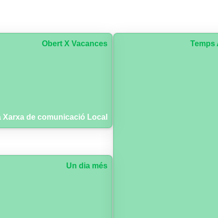
Obert X Vacances
Temps 
 Xarxa de comunicació Local
Un dia més