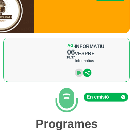
AG.
INFORMATIU
06
VESPRE
18:37
Informatius
En emisió
En emisió
Programes
Hemeroteca