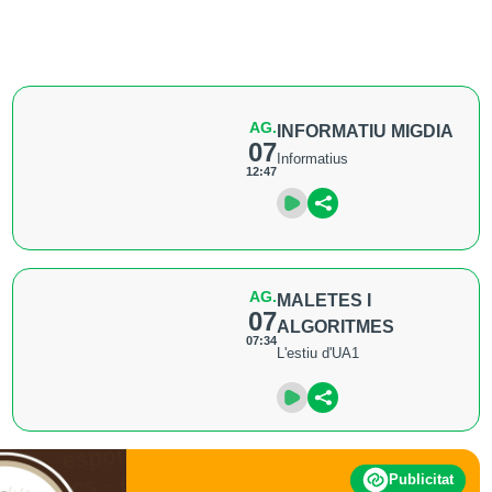
AG.
INFORMATIU MIGDIA
07
Informatius
12:47
AG.
MALETES I
07
ALGORITMES
07:34
L'estiu d'UA1
Publicitat