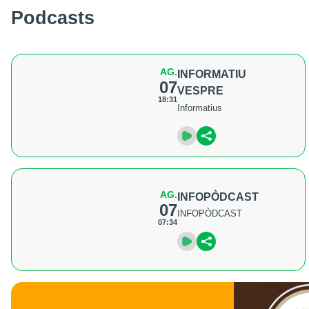
Podcasts
AG.
INFORMATIU
07
VESPRE
18:31
Informatius
AG.
INFOPÒDCAST
07
INFOPÒDCAST
07:34