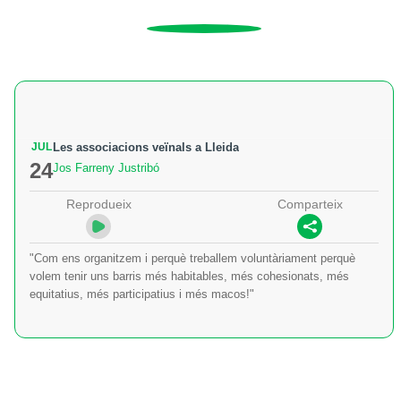
JUL
Les associacions veïnals a Lleida
24
Jos Farreny Justribó
Reprodueix
Comparteix
"Com ens organitzem i perquè treballem voluntàriament perquè
volem tenir uns barris més habitables, més cohesionats, més
equitatius, més participatius i més macos!"