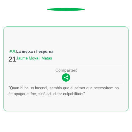
JUL
La metxa i l’espurna
21
Jaume Moya i Matas
Comparteix
"Quan hi ha un incendi, sembla que el primer que necessitem no
és apagar el foc, sinó adjudicar culpabilitats"