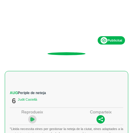
Publicitat
AUG
Periple de neteja
6
Judit Castellà
Reprodueix
Comparteix
"Lleida necessita eines per gestionar la neteja de la ciutat, eines adaptades a la