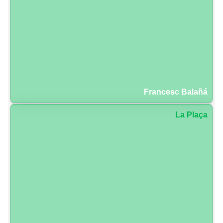
Francesc Balañá
La Plaça