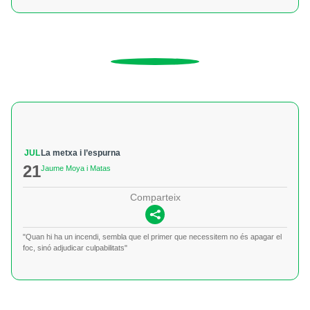
JUL
La metxa i l’espurna
21
Jaume Moya i Matas
Comparteix
"Quan hi ha un incendi, sembla que el primer que necessitem no és apagar el
foc, sinó adjudicar culpabilitats"