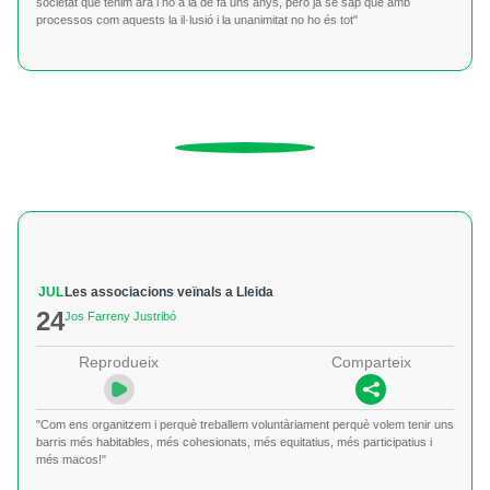
societat que tenim ara i no a la de fa uns anys, però ja se sap que amb
processos com aquests la il·lusió i la unanimitat no ho és tot"
JUL
Les associacions veïnals a Lleida
24
Jos Farreny Justribó
Reprodueix
Comparteix
"Com ens organitzem i perquè treballem voluntàriament perquè volem tenir uns
barris més habitables, més cohesionats, més equitatius, més participatius i
més macos!"