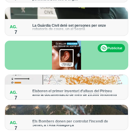
Els trens aniran recuperant la freqüència de pas habitual de
forma progressiva
La Guàrdia Civil deté set persones per onze
AG.
robatoris de coure, un al Segrià
7
El grup hauria robat 85 tones de coure en empreses d'Aragó i
Catalunya i en plantes fotovoltaiques de Castella-la Manxa
Publicitat
Elaboren el primer inventari d'allaus del Pirineu
AG.
amb la documentació de més de 20.000 fenòmens
7
Obra de l'Institut Cartogràfic i Geològic de Catalunya, amb
dades a partir del 1427
Els Bombers donen per controlat l'incendi de
AG.
Senet, a l'Alta Ribagorça
7
El cos manté la vigilància de la zona amb drons i mitjans aeris