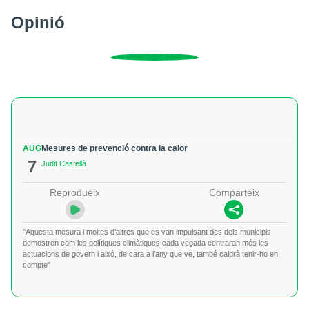
Opinió
AUG
Mesures de prevenció contra la calor
7
Judit Castellà
Reprodueix
Comparteix
"Aquesta mesura i moltes d’altres que es van impulsant des dels municipis
demostren com les polítiques climàtiques cada vegada centraran més les
actuacions de govern i això, de cara a l’any que ve, també caldrà tenir-ho en
compte"