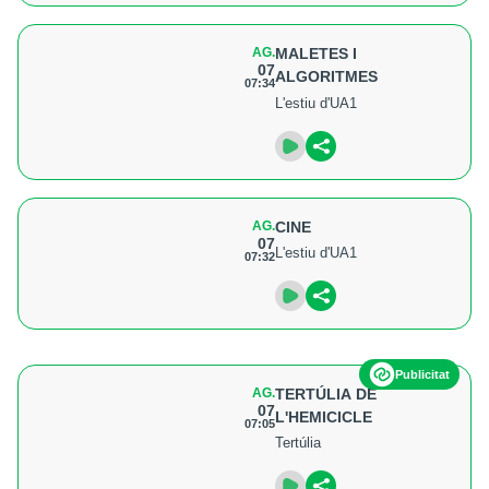
AG.
MALETES I
07
ALGORITMES
07:34
L'estiu d'UA1
AG.
CINE
07
L'estiu d'UA1
07:32
Publicitat
AG.
TERTÚLIA DE
07
L'HEMICICLE
07:05
Tertúlia