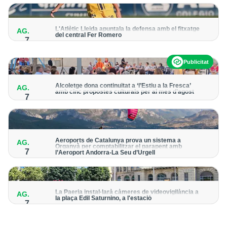
per detectar possibles punts calents
L'Atlètic Lleida apuntala la defensa amb el fitxatge
AG.
del central Fer Romero
7
Arriba per cobrir la lesió de llarga durada de Cristian Abreu
Publicitat
Alcoletge dona continuïtat a ‘l’Estiu a la Fresca’
AG.
amb cinc propostes culturals per al mes d’agost
7
Un dels grans protagonistes de la programació serà
l’astronomia amb ‘Alcoletge mira al cel’
Aeroports de Catalunya prova un sistema a
AG.
Organyà per comptabilitzar el parapent amb
7
l’Aeroport Andorra-La Seu d’Urgell
El dispositiu geolocalitza els parapentistes amb una aplicació
mòbil per donar pas als avions amb vols instrumentals
La Paeria instal·larà càmeres de videovigilància a
AG.
la plaça Edil Saturnino, a l'estació
7
A proposta del grup municipal de Junts