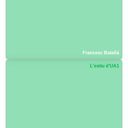
Francesc Balañá
L'estiu d'UA1