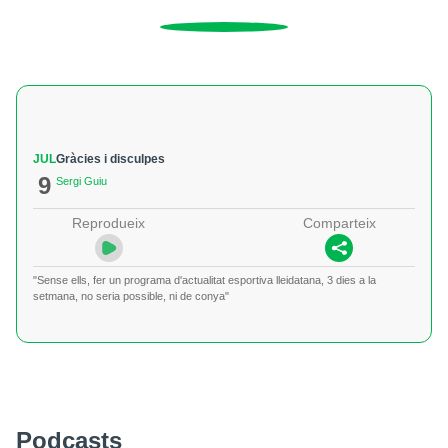
JUL
Gràcies i disculpes
9
Sergi Guiu
Reprodueix
Comparteix
"Sense ells, fer un programa d'actualitat esportiva lleidatana, 3 dies a la
setmana, no seria possible, ni de conya"
Podcasts