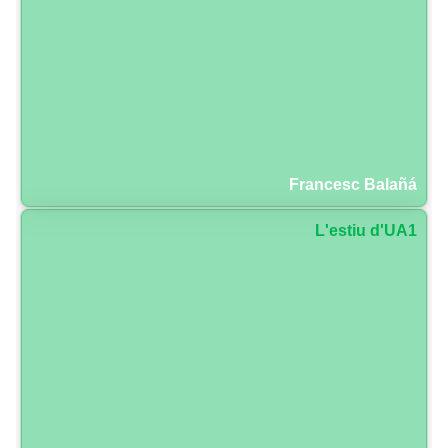
Francesc Balañá
L'estiu d'UA1