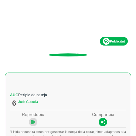
Publicitat
AUG
Periple de neteja
6
Judit Castellà
Reprodueix
Comparteix
"Lleida necessita eines per gestionar la neteja de la ciutat, eines adaptades a la