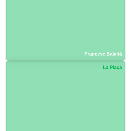
Francesc Balañá
La Plaça