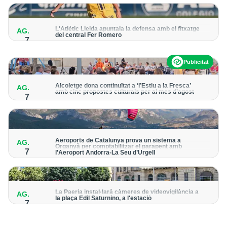
per detectar possibles punts calents
L'Atlètic Lleida apuntala la defensa amb el fitxatge
AG.
del central Fer Romero
7
Arriba per cobrir la lesió de llarga durada de Cristian Abreu
Publicitat
Alcoletge dona continuïtat a ‘l’Estiu a la Fresca’
AG.
amb cinc propostes culturals per al mes d’agost
7
Un dels grans protagonistes de la programació serà
l’astronomia amb ‘Alcoletge mira al cel’
Aeroports de Catalunya prova un sistema a
AG.
Organyà per comptabilitzar el parapent amb
7
l’Aeroport Andorra-La Seu d’Urgell
El dispositiu geolocalitza els parapentistes amb una aplicació
mòbil per donar pas als avions amb vols instrumentals
La Paeria instal·larà càmeres de videovigilància a
AG.
la plaça Edil Saturnino, a l'estació
7
A proposta del grup municipal de Junts