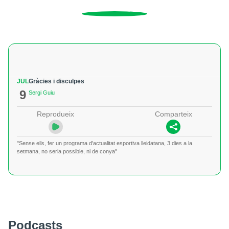
JUL
Gràcies i disculpes
9
Sergi Guiu
Reprodueix
Comparteix
"Sense ells, fer un programa d'actualitat esportiva lleidatana, 3 dies a la
setmana, no seria possible, ni de conya"
Podcasts