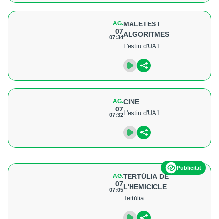
AG.
MALETES I
07
ALGORITMES
07:34
L'estiu d'UA1
AG.
CINE
07
L'estiu d'UA1
07:32
Publicitat
AG.
TERTÚLIA DE
07
L'HEMICICLE
07:05
Tertúlia