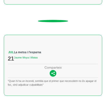
JUL
La metxa i l’espurna
21
Jaume Moya i Matas
Comparteix
"Quan hi ha un incendi, sembla que el primer que necessitem no és apagar el
foc, sinó adjudicar culpabilitats"