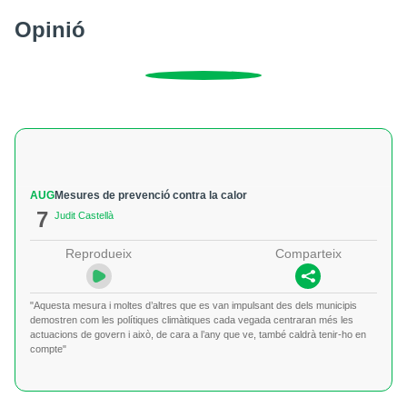
Opinió
AUG
Mesures de prevenció contra la calor
7
Judit Castellà
Reprodueix
Comparteix
"Aquesta mesura i moltes d’altres que es van impulsant des dels municipis
demostren com les polítiques climàtiques cada vegada centraran més les
actuacions de govern i això, de cara a l’any que ve, també caldrà tenir-ho en
compte"