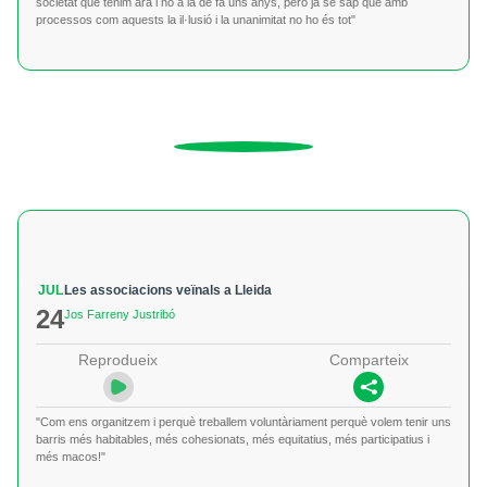
societat que tenim ara i no a la de fa uns anys, però ja se sap que amb
processos com aquests la il·lusió i la unanimitat no ho és tot"
JUL
Les associacions veïnals a Lleida
24
Jos Farreny Justribó
Reprodueix
Comparteix
"Com ens organitzem i perquè treballem voluntàriament perquè volem tenir uns
barris més habitables, més cohesionats, més equitatius, més participatius i
més macos!"