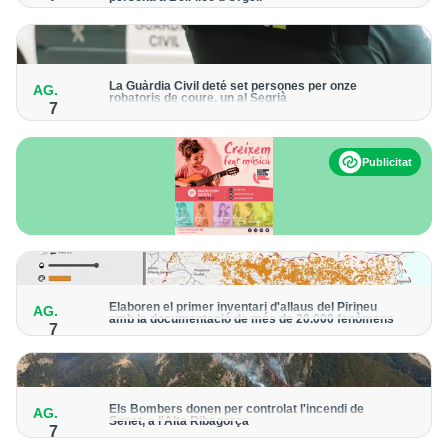
Els trens aniran recuperant la freqüència de pas habitual de
forma progressiva
La Guàrdia Civil deté set persones per onze
AG.
robatoris de coure, un al Segrià
7
El grup hauria robat 85 tones de coure en empreses d'Aragó i
Catalunya i en plantes fotovoltaiques de Castella-la Manxa
Publicitat
Elaboren el primer inventari d'allaus del Pirineu
AG.
amb la documentació de més de 20.000 fenòmens
7
Obra de l'Institut Cartogràfic i Geològic de Catalunya, amb
dades a partir del 1427
Els Bombers donen per controlat l'incendi de
AG.
Senet, a l'Alta Ribagorça
7
El cos manté la vigilància de la zona amb drons i mitjans aeris