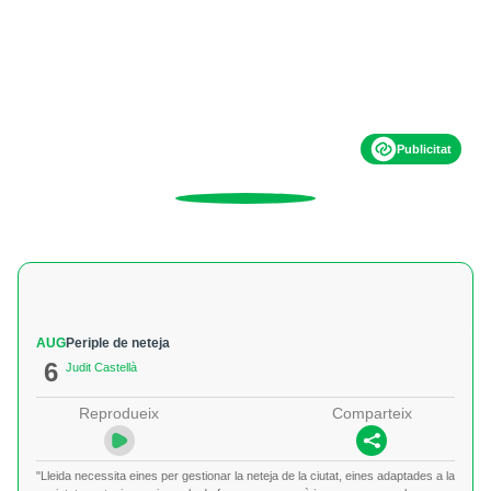
Publicitat
AUG
Periple de neteja
6
Judit Castellà
Reprodueix
Comparteix
"Lleida necessita eines per gestionar la neteja de la ciutat, eines adaptades a la