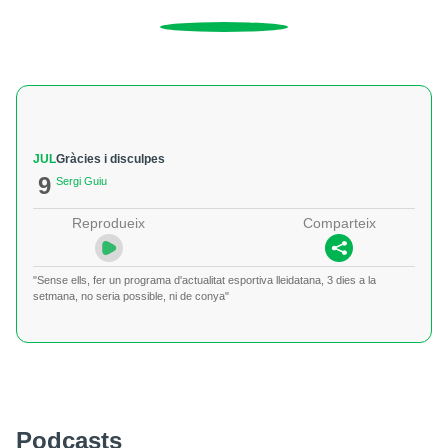
JUL
Gràcies i disculpes
9
Sergi Guiu
Reprodueix
Comparteix
"Sense ells, fer un programa d'actualitat esportiva lleidatana, 3 dies a la
setmana, no seria possible, ni de conya"
Podcasts