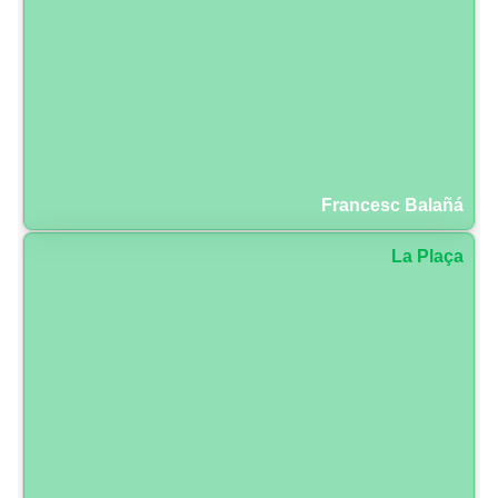
Francesc Balañá
La Plaça