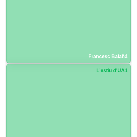
Francesc Balañá
L'estiu d'UA1