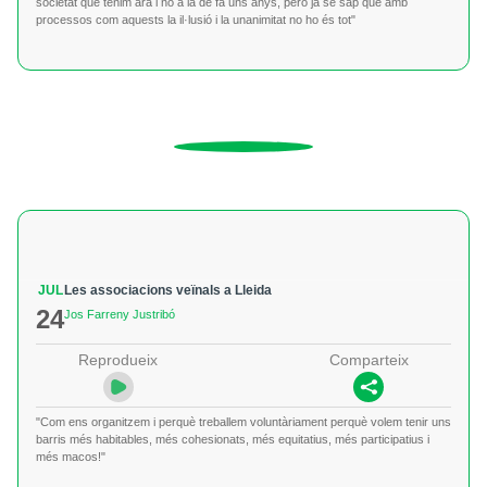
societat que tenim ara i no a la de fa uns anys, però ja se sap que amb
processos com aquests la il·lusió i la unanimitat no ho és tot"
JUL
Les associacions veïnals a Lleida
24
Jos Farreny Justribó
Reprodueix
Comparteix
"Com ens organitzem i perquè treballem voluntàriament perquè volem tenir uns
barris més habitables, més cohesionats, més equitatius, més participatius i
més macos!"