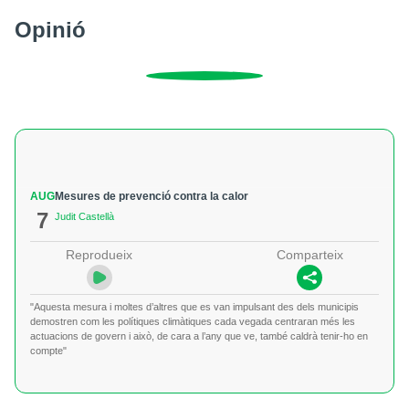
Opinió
AUG
Mesures de prevenció contra la calor
7
Judit Castellà
Reprodueix
Comparteix
"Aquesta mesura i moltes d’altres que es van impulsant des dels municipis
demostren com les polítiques climàtiques cada vegada centraran més les
actuacions de govern i això, de cara a l’any que ve, també caldrà tenir-ho en
compte"