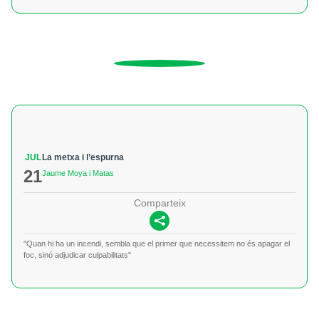
JUL
La metxa i l’espurna
21
Jaume Moya i Matas
Comparteix
"Quan hi ha un incendi, sembla que el primer que necessitem no és apagar el
foc, sinó adjudicar culpabilitats"