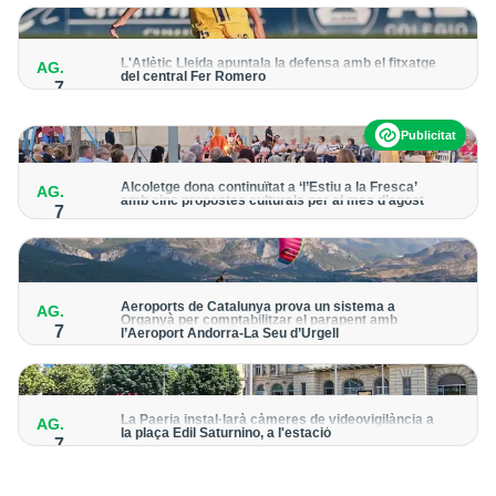
per detectar possibles punts calents
L'Atlètic Lleida apuntala la defensa amb el fitxatge
AG.
del central Fer Romero
7
Arriba per cobrir la lesió de llarga durada de Cristian Abreu
Publicitat
Alcoletge dona continuïtat a ‘l’Estiu a la Fresca’
AG.
amb cinc propostes culturals per al mes d’agost
7
Un dels grans protagonistes de la programació serà
l’astronomia amb ‘Alcoletge mira al cel’
Aeroports de Catalunya prova un sistema a
AG.
Organyà per comptabilitzar el parapent amb
7
l’Aeroport Andorra-La Seu d’Urgell
El dispositiu geolocalitza els parapentistes amb una aplicació
mòbil per donar pas als avions amb vols instrumentals
La Paeria instal·larà càmeres de videovigilància a
AG.
la plaça Edil Saturnino, a l'estació
7
A proposta del grup municipal de Junts