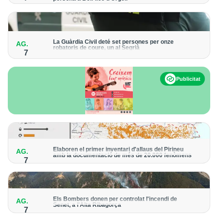
Els trens aniran recuperant la freqüència de pas habitual de
forma progressiva
La Guàrdia Civil deté set persones per onze
AG.
robatoris de coure, un al Segrià
7
El grup hauria robat 85 tones de coure en empreses d'Aragó i
Catalunya i en plantes fotovoltaiques de Castella-la Manxa
Publicitat
Elaboren el primer inventari d'allaus del Pirineu
AG.
amb la documentació de més de 20.000 fenòmens
7
Obra de l'Institut Cartogràfic i Geològic de Catalunya, amb
dades a partir del 1427
Els Bombers donen per controlat l'incendi de
AG.
Senet, a l'Alta Ribagorça
7
El cos manté la vigilància de la zona amb drons i mitjans aeris