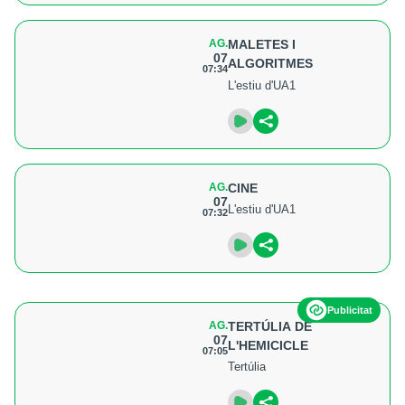
AG.
MALETES I
07
ALGORITMES
07:34
L'estiu d'UA1
AG.
CINE
07
L'estiu d'UA1
07:32
Publicitat
AG.
TERTÚLIA DE
07
L'HEMICICLE
07:05
Tertúlia