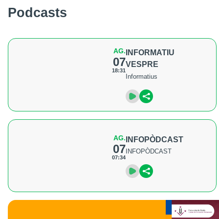
Podcasts
AG.
INFORMATIU
07
VESPRE
18:31
Informatius
AG.
INFOPÒDCAST
07
INFOPÒDCAST
07:34