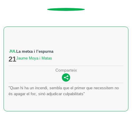
JUL
La metxa i l’espurna
21
Jaume Moya i Matas
Comparteix
"Quan hi ha un incendi, sembla que el primer que necessitem no
és apagar el foc, sinó adjudicar culpabilitats"