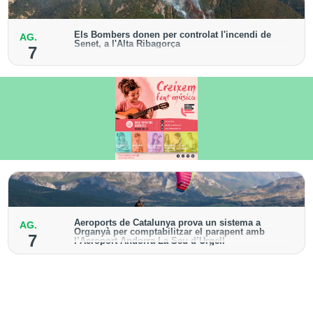
Els Bombers donen per controlat l'incendi de
AG.
Senet, a l'Alta Ribagorça
7
El cos manté la vigilància de la zona amb drons i
mitjans aeris per detectar possibles punts calents
Aeroports de Catalunya prova un sistema a
AG.
Organyà per comptabilitzar el parapent amb
7
l’Aeroport Andorra-La Seu d’Urgell
El dispositiu geolocalitza els parapentistes amb una
aplicació mòbil per donar pas als avions amb vols
instrumentals