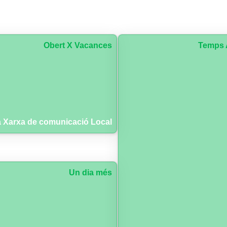
Obert X Vacances
Temps 
 Xarxa de comunicació Local
Un dia més