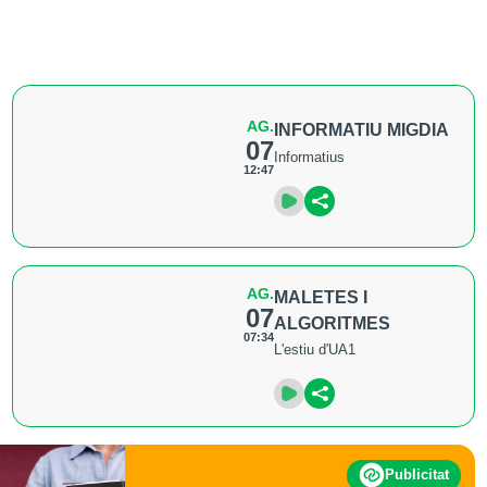
AG.
INFORMATIU MIGDIA
07
Informatius
12:47
AG.
MALETES I
07
ALGORITMES
07:34
L'estiu d'UA1
Publicitat