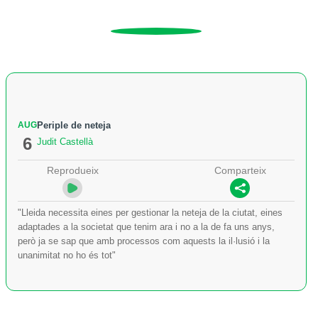
AUG
Periple de neteja
6
Judit Castellà
Reprodueix
Comparteix
"Lleida necessita eines per gestionar la neteja de la ciutat, eines
adaptades a la societat que tenim ara i no a la de fa uns anys,
però ja se sap que amb processos com aquests la il·lusió i la
unanimitat no ho és tot"