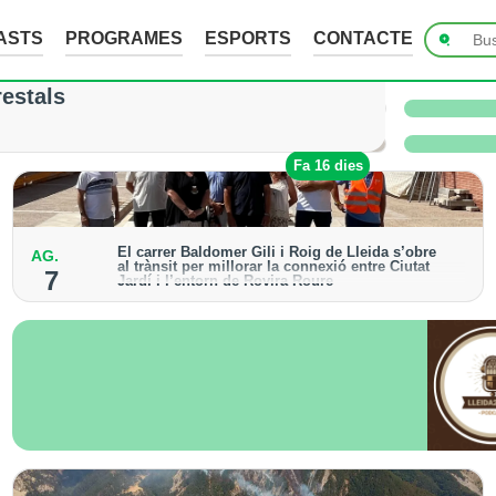
ASTS
PROGRAMES
ESPORTS
CONTACTE
ades de fins a 7 cm a Raimat, però la verema n
restals
 i l’Urgell no han sofert danys
Fa 1 dia
Fa 16 dies
El carrer Baldomer Gili i Roig de Lleida s’obre
AG.
al trànsit per millorar la connexió entre Ciutat
7
Jardí i l’entorn de Rovira Roure
S’ha urbanitzat un tram de 135 metres, que incorpora
voreres accessibles, arbrat i renovació dels serveis
urbans