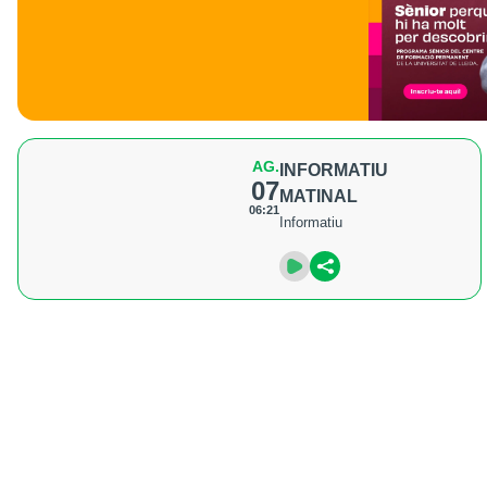
AG.
INFORMATIU
07
MATINAL
06:21
Informatiu