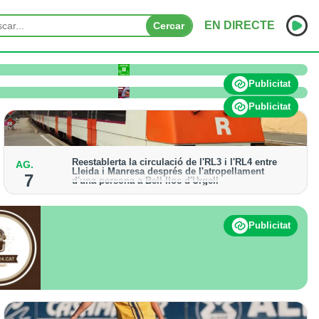
EN DIRECTE
Cercar
o pateix afectacions significatives
INICI
Publicitat
NOTÍCIES
Publicitat
PODCASTS
Reestablerta la circulació de l'RL3 i l'RL4 entre
AG.
PROGRAMES
Lleida i Manresa després de l'atropellament
7
d'una persona a Bell-lloc d'Urgell
ESPORTS
Els trens aniran recuperant la freqüència de pas
habitual de forma progressiva
CONTACTE
Publicitat