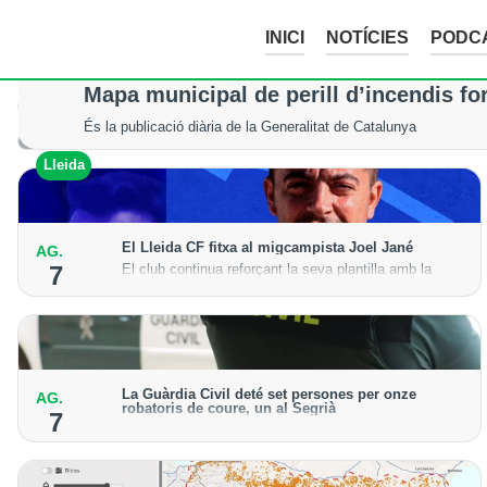
INICI
NOTÍCIES
PODC
La tempesta d’aquesta nit deixa pedreg
Mapa municipal de perill d’incendis fo
Tot i els xàfecs i la calamarsa, els cultius del Segrià, la Noguera
És la publicació diària de la Generalitat de Catalunya
Lleida
Lleida
El Lleida CF fitxa al migcampista Joel Jané
AG.
El club continua reforçant la seva plantilla amb la
7
incorporació del jugador lleidatà per a la temporada
2026-27
La Guàrdia Civil deté set persones per onze
AG.
robatoris de coure, un al Segrià
7
El grup hauria robat 85 tones de coure en empreses
d'Aragó i Catalunya i en plantes fotovoltaiques de
Castella-la Manxa