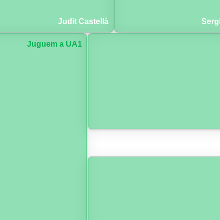
Judit Castellà
Serg
Juguem a UA1