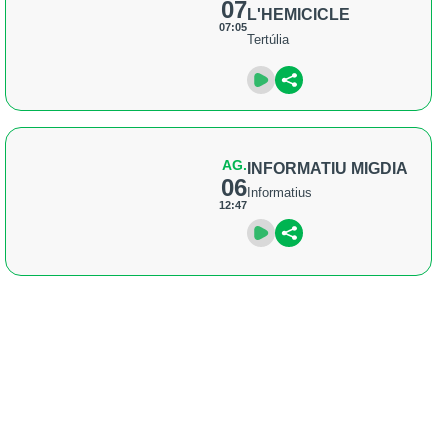
07
L'HEMICICLE
07:05
Tertúlia
AG.
INFORMATIU MIGDIA
06
Informatius
12:47