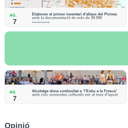
Elaboren el primer inventari d'allaus del Pirineu
AG.
amb la documentació de més de 20.000
7
fenòmens
Obra de l'Institut Cartogràfic i Geològic de Catalunya,
amb dades a partir del 1427
Alcoletge dona continuïtat a ‘l’Estiu a la Fresca’
AG.
amb cinc propostes culturals per al mes d’agost
7
Un dels grans protagonistes de la programació serà
l’astronomia amb ‘Alcoletge mira al cel’
Opinió