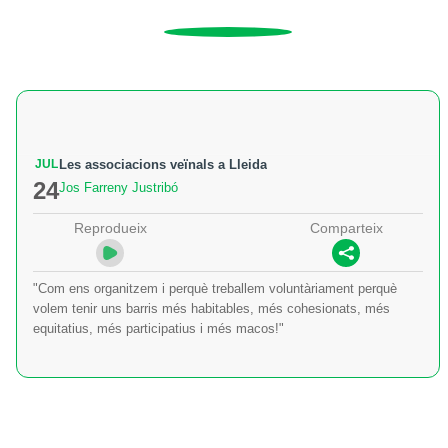
JUL
Les associacions veïnals a Lleida
24
Jos Farreny Justribó
Reprodueix
Comparteix
"Com ens organitzem i perquè treballem voluntàriament perquè
volem tenir uns barris més habitables, més cohesionats, més
equitatius, més participatius i més macos!"