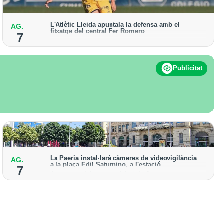
L'Atlètic Lleida apuntala la defensa amb el
AG.
fitxatge del central Fer Romero
7
Arriba per cobrir la lesió de llarga durada de Cristian
Abreu
Publicitat
La Paeria instal·larà càmeres de videovigilància
AG.
a la plaça Edil Saturnino, a l'estació
7
A proposta del grup municipal de Junts