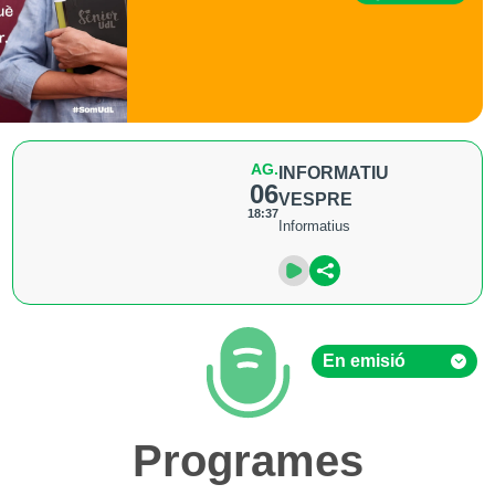
AG.
INFORMATIU
06
VESPRE
18:37
Informatius
En emisió
En emisió
Programes
Hemeroteca