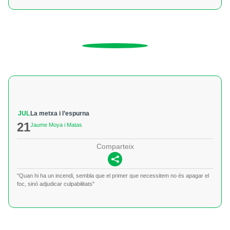
JUL
La metxa i l’espurna
21
Jaume Moya i Matas
Comparteix
"Quan hi ha un incendi, sembla que el primer que necessitem no és apagar el
foc, sinó adjudicar culpabilitats"