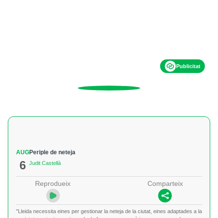
Publicitat
AUG
Periple de neteja
6
Judit Castellà
Reprodueix
Comparteix
"Lleida necessita eines per gestionar la neteja de la ciutat, eines adaptades a la