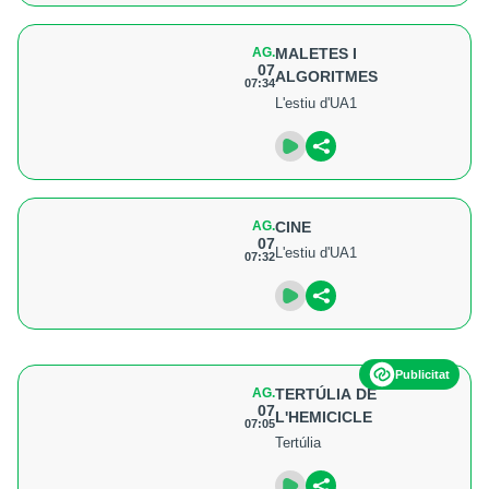
AG.
MALETES I
07
ALGORITMES
07:34
L'estiu d'UA1
AG.
CINE
07
L'estiu d'UA1
07:32
Publicitat
AG.
TERTÚLIA DE
07
L'HEMICICLE
07:05
Tertúlia