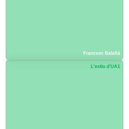
Francesc Balañá
L'estiu d'UA1