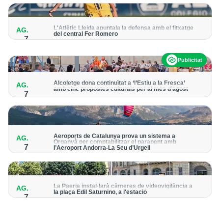
per detectar possibles punts calents
L'Atlètic Lleida apuntala la defensa amb el fitxatge
AG.
del central Fer Romero
7
Arriba per cobrir la lesió de llarga durada de Cristian Abreu
Publicitat
Alcoletge dona continuïtat a ‘l’Estiu a la Fresca’
AG.
amb cinc propostes culturals per al mes d’agost
7
Un dels grans protagonistes de la programació serà
l’astronomia amb ‘Alcoletge mira al cel’
Aeroports de Catalunya prova un sistema a
AG.
Organyà per comptabilitzar el parapent amb
7
l’Aeroport Andorra-La Seu d’Urgell
El dispositiu geolocalitza els parapentistes amb una aplicació
mòbil per donar pas als avions amb vols instrumentals
La Paeria instal·larà càmeres de videovigilància a
AG.
la plaça Edil Saturnino, a l'estació
7
A proposta del grup municipal de Junts