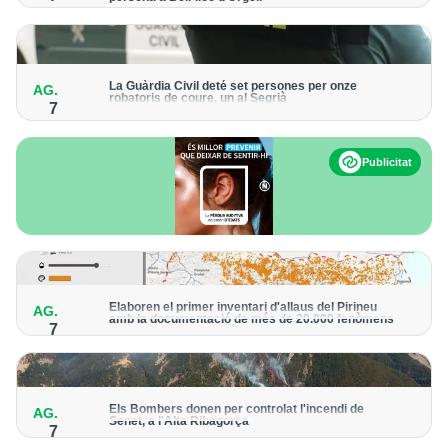
Els trens aniran recuperant la freqüència de pas habitual de
forma progressiva
La Guàrdia Civil deté set persones per onze
AG.
robatoris de coure, un al Segrià
7
El grup hauria robat 85 tones de coure en empreses d'Aragó i
Catalunya i en plantes fotovoltaiques de Castella-la Manxa
Publicitat
Elaboren el primer inventari d'allaus del Pirineu
AG.
amb la documentació de més de 20.000 fenòmens
7
Obra de l'Institut Cartogràfic i Geològic de Catalunya, amb
dades a partir del 1427
Els Bombers donen per controlat l'incendi de
AG.
Senet, a l'Alta Ribagorça
7
El cos manté la vigilància de la zona amb drons i mitjans aeris