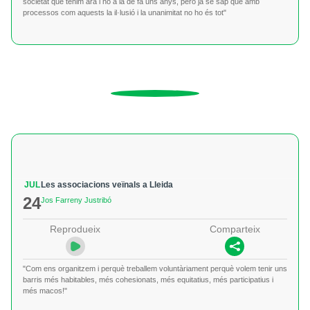
societat que tenim ara i no a la de fa uns anys, però ja se sap que amb
processos com aquests la il·lusió i la unanimitat no ho és tot"
JUL
Les associacions veïnals a Lleida
24
Jos Farreny Justribó
Reprodueix
Comparteix
"Com ens organitzem i perquè treballem voluntàriament perquè volem tenir uns
barris més habitables, més cohesionats, més equitatius, més participatius i
més macos!"