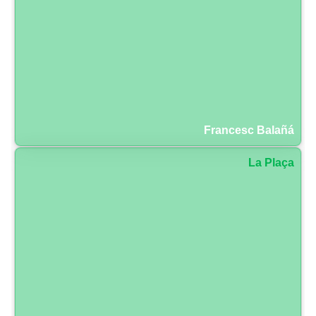
Francesc Balañá
La Plaça