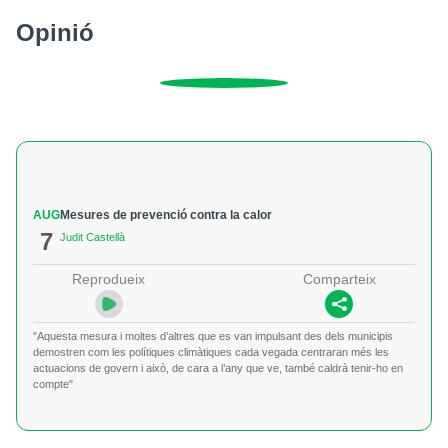
Opinió
AUG
Mesures de prevenció contra la calor
7
Judit Castellà
Reprodueix
Comparteix
"Aquesta mesura i moltes d’altres que es van impulsant des dels municipis
demostren com les polítiques climàtiques cada vegada centraran més les
actuacions de govern i això, de cara a l’any que ve, també caldrà tenir-ho en
compte"