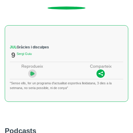
JUL
Gràcies i disculpes
9
Sergi Guiu
Reprodueix
Comparteix
"Sense ells, fer un programa d'actualitat esportiva lleidatana, 3 dies a la
setmana, no seria possible, ni de conya"
Podcasts