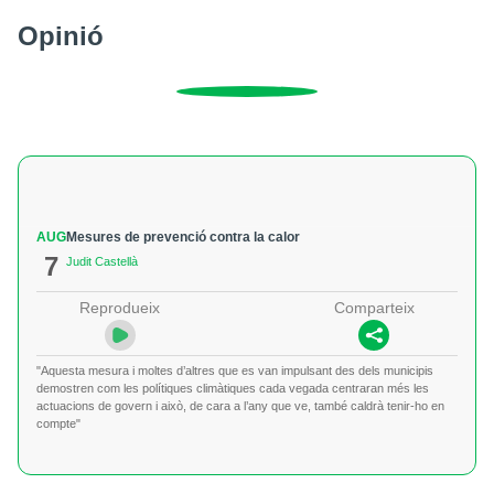
Opinió
AUG
Mesures de prevenció contra la calor
7
Judit Castellà
Reprodueix
Comparteix
"Aquesta mesura i moltes d’altres que es van impulsant des dels municipis
demostren com les polítiques climàtiques cada vegada centraran més les
actuacions de govern i això, de cara a l’any que ve, també caldrà tenir-ho en
compte"