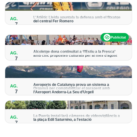
per detectar possibles punts calents
L'Atlètic Lleida apuntala la defensa amb el fitxatge
AG.
del central Fer Romero
7
Arriba per cobrir la lesió de llarga durada de Cristian Abreu
Publicitat
Alcoletge dona continuïtat a ‘l’Estiu a la Fresca’
AG.
amb cinc propostes culturals per al mes d’agost
7
Un dels grans protagonistes de la programació serà
l’astronomia amb ‘Alcoletge mira al cel’
Aeroports de Catalunya prova un sistema a
AG.
Organyà per comptabilitzar el parapent amb
7
l’Aeroport Andorra-La Seu d’Urgell
El dispositiu geolocalitza els parapentistes amb una aplicació
mòbil per donar pas als avions amb vols instrumentals
La Paeria instal·larà càmeres de videovigilància a
AG.
la plaça Edil Saturnino, a l'estació
7
A proposta del grup municipal de Junts