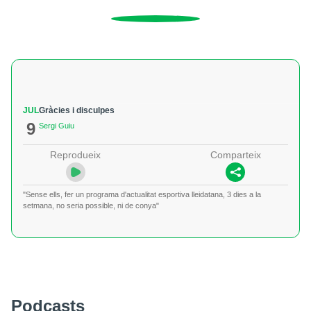
JUL
Gràcies i disculpes
9
Sergi Guiu
Reprodueix
Comparteix
"Sense ells, fer un programa d'actualitat esportiva lleidatana, 3 dies a la
setmana, no seria possible, ni de conya"
Podcasts