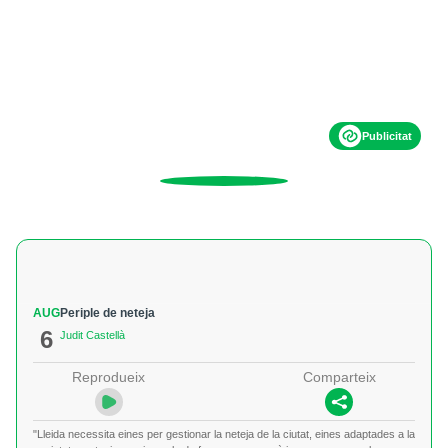
Publicitat
AUG
Periple de neteja
6
Judit Castellà
Reprodueix
Comparteix
"Lleida necessita eines per gestionar la neteja de la ciutat, eines adaptades a la