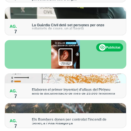
Els trens aniran recuperant la freqüència de pas habitual de
forma progressiva
La Guàrdia Civil deté set persones per onze
AG.
robatoris de coure, un al Segrià
7
El grup hauria robat 85 tones de coure en empreses d'Aragó i
Catalunya i en plantes fotovoltaiques de Castella-la Manxa
Publicitat
Elaboren el primer inventari d'allaus del Pirineu
AG.
amb la documentació de més de 20.000 fenòmens
7
Obra de l'Institut Cartogràfic i Geològic de Catalunya, amb
dades a partir del 1427
Els Bombers donen per controlat l'incendi de
AG.
Senet, a l'Alta Ribagorça
7
El cos manté la vigilància de la zona amb drons i mitjans aeris