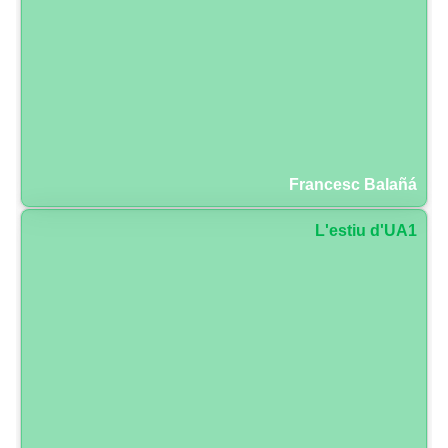
Francesc Balañá
L'estiu d'UA1