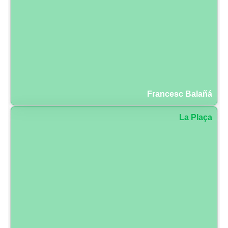
Francesc Balañá
La Plaça