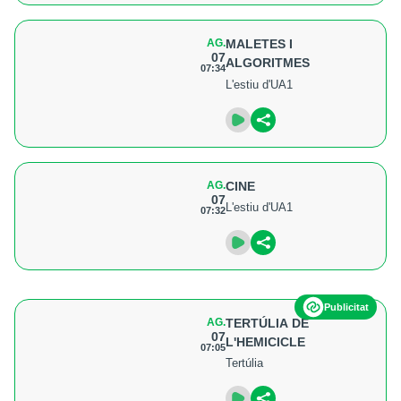
AG.
MALETES I
07
ALGORITMES
07:34
L'estiu d'UA1
AG.
CINE
07
L'estiu d'UA1
07:32
Publicitat
AG.
TERTÚLIA DE
07
L'HEMICICLE
07:05
Tertúlia