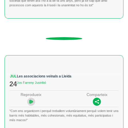
societat que tenim ara i no a la de fa uns anys, però ja se sap que amb
processos com aquests la il·lusió i la unanimitat no ho és tot"
JUL
Les associacions veïnals a Lleida
24
Jos Farreny Justribó
Reprodueix
Comparteix
"Com ens organitzem i perquè treballem voluntàriament perquè volem tenir uns
barris més habitables, més cohesionats, més equitatius, més participatius i
més macos!"