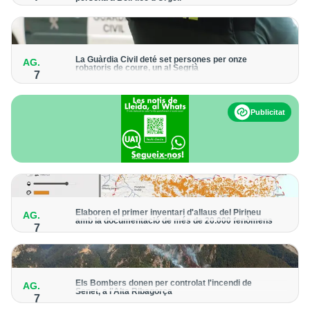
Els trens aniran recuperant la freqüència de pas habitual de
forma progressiva
La Guàrdia Civil deté set persones per onze
AG.
robatoris de coure, un al Segrià
7
El grup hauria robat 85 tones de coure en empreses d'Aragó i
Catalunya i en plantes fotovoltaiques de Castella-la Manxa
Publicitat
Elaboren el primer inventari d'allaus del Pirineu
AG.
amb la documentació de més de 20.000 fenòmens
7
Obra de l'Institut Cartogràfic i Geològic de Catalunya, amb
dades a partir del 1427
Els Bombers donen per controlat l'incendi de
AG.
Senet, a l'Alta Ribagorça
7
El cos manté la vigilància de la zona amb drons i mitjans aeris