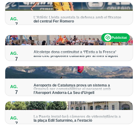
per detectar possibles punts calents
L'Atlètic Lleida apuntala la defensa amb el fitxatge
AG.
del central Fer Romero
7
Arriba per cobrir la lesió de llarga durada de Cristian Abreu
Publicitat
Alcoletge dona continuïtat a ‘l’Estiu a la Fresca’
AG.
amb cinc propostes culturals per al mes d’agost
7
Un dels grans protagonistes de la programació serà
l’astronomia amb ‘Alcoletge mira al cel’
Aeroports de Catalunya prova un sistema a
AG.
Organyà per comptabilitzar el parapent amb
7
l’Aeroport Andorra-La Seu d’Urgell
El dispositiu geolocalitza els parapentistes amb una aplicació
mòbil per donar pas als avions amb vols instrumentals
La Paeria instal·larà càmeres de videovigilància a
AG.
la plaça Edil Saturnino, a l'estació
7
A proposta del grup municipal de Junts