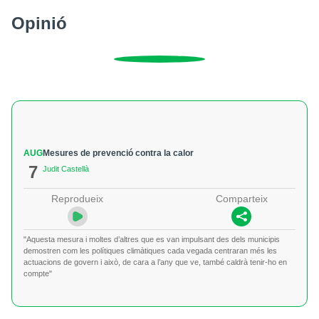
Opinió
AUG
Mesures de prevenció contra la calor
7
Judit Castellà
Reprodueix
Comparteix
"Aquesta mesura i moltes d’altres que es van impulsant des dels municipis
demostren com les polítiques climàtiques cada vegada centraran més les
actuacions de govern i això, de cara a l’any que ve, també caldrà tenir-ho en
compte"