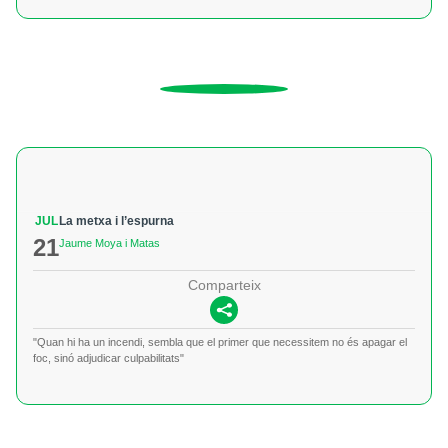
JUL
La metxa i l’espurna
21
Jaume Moya i Matas
Comparteix
"Quan hi ha un incendi, sembla que el primer que necessitem no és apagar el
foc, sinó adjudicar culpabilitats"