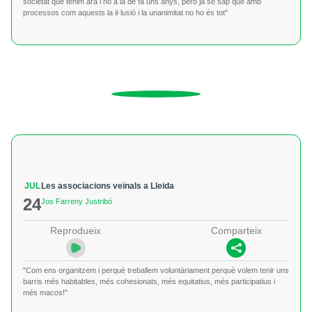
societat que tenim ara i no a la de fa uns anys, però ja se sap que amb
processos com aquests la il·lusió i la unanimitat no ho és tot"
JUL
Les associacions veïnals a Lleida
24
Jos Farreny Justribó
Reprodueix
Comparteix
"Com ens organitzem i perquè treballem voluntàriament perquè volem tenir uns
barris més habitables, més cohesionats, més equitatius, més participatius i
més macos!"