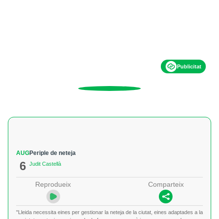
Publicitat
AUG
Periple de neteja
6
Judit Castellà
Reprodueix
Comparteix
"Lleida necessita eines per gestionar la neteja de la ciutat, eines adaptades a la