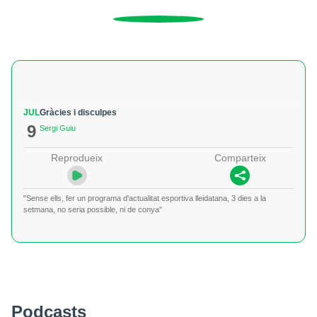
JUL
Gràcies i disculpes
9
Sergi Guiu
Reprodueix
Comparteix
"Sense ells, fer un programa d'actualitat esportiva lleidatana, 3 dies a la
setmana, no seria possible, ni de conya"
Podcasts