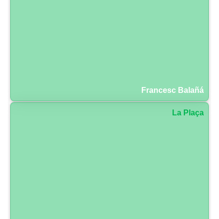
Francesc Balañá
La Plaça