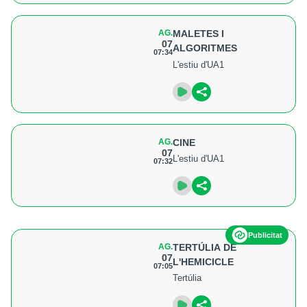
AG.
MALETES I
07
ALGORITMES
07:34
L'estiu d'UA1
AG.
CINE
07
L'estiu d'UA1
07:32
Publicitat
AG.
TERTÚLIA DE
07
L'HEMICICLE
07:05
Tertúlia