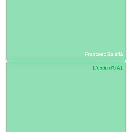
Francesc Balañá
L'estiu d'UA1