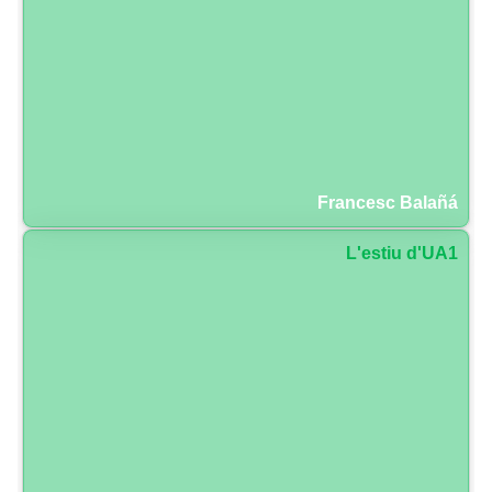
Francesc Balañá
L'estiu d'UA1