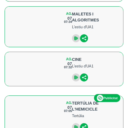
AG.
MALETES I
07
ALGORITMES
07:34
L'estiu d'UA1
AG.
CINE
07
L'estiu d'UA1
07:32
Publicitat
AG.
TERTÚLIA DE
07
L'HEMICICLE
07:05
Tertúlia