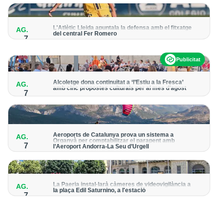
per detectar possibles punts calents
L'Atlètic Lleida apuntala la defensa amb el fitxatge
AG.
del central Fer Romero
7
Arriba per cobrir la lesió de llarga durada de Cristian Abreu
Publicitat
Alcoletge dona continuïtat a ‘l’Estiu a la Fresca’
AG.
amb cinc propostes culturals per al mes d’agost
7
Un dels grans protagonistes de la programació serà
l’astronomia amb ‘Alcoletge mira al cel’
Aeroports de Catalunya prova un sistema a
AG.
Organyà per comptabilitzar el parapent amb
7
l’Aeroport Andorra-La Seu d’Urgell
El dispositiu geolocalitza els parapentistes amb una aplicació
mòbil per donar pas als avions amb vols instrumentals
La Paeria instal·larà càmeres de videovigilància a
AG.
la plaça Edil Saturnino, a l'estació
7
A proposta del grup municipal de Junts