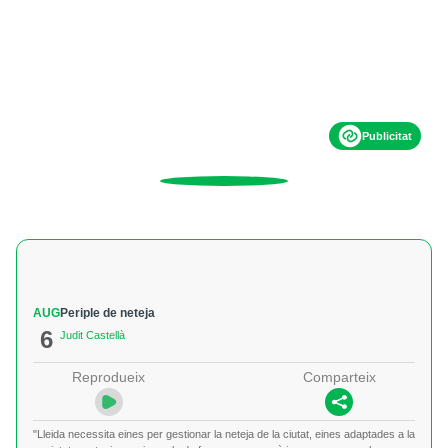
Publicitat
AUG
Periple de neteja
6
Judit Castellà
Reprodueix
Comparteix
"Lleida necessita eines per gestionar la neteja de la ciutat, eines adaptades a la