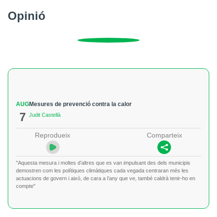
Opinió
AUG
Mesures de prevenció contra la calor
7
Judit Castellà
Reprodueix
Comparteix
"Aquesta mesura i moltes d’altres que es van impulsant des dels municipis
demostren com les polítiques climàtiques cada vegada centraran més les
actuacions de govern i això, de cara a l’any que ve, també caldrà tenir-ho en
compte"