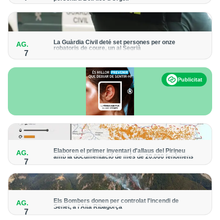
Els trens aniran recuperant la freqüència de pas habitual de
forma progressiva
La Guàrdia Civil deté set persones per onze
AG.
robatoris de coure, un al Segrià
7
El grup hauria robat 85 tones de coure en empreses d'Aragó i
Catalunya i en plantes fotovoltaiques de Castella-la Manxa
Publicitat
Elaboren el primer inventari d'allaus del Pirineu
AG.
amb la documentació de més de 20.000 fenòmens
7
Obra de l'Institut Cartogràfic i Geològic de Catalunya, amb
dades a partir del 1427
Els Bombers donen per controlat l'incendi de
AG.
Senet, a l'Alta Ribagorça
7
El cos manté la vigilància de la zona amb drons i mitjans aeris