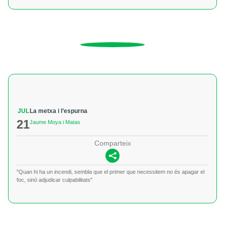
JUL
La metxa i l’espurna
21
Jaume Moya i Matas
Comparteix
"Quan hi ha un incendi, sembla que el primer que necessitem no és apagar el
foc, sinó adjudicar culpabilitats"