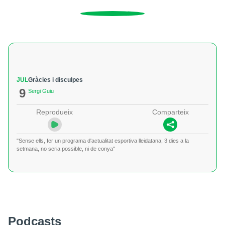
JUL
Gràcies i disculpes
9
Sergi Guiu
Reprodueix
Comparteix
"Sense ells, fer un programa d'actualitat esportiva lleidatana, 3 dies a la
setmana, no seria possible, ni de conya"
Podcasts