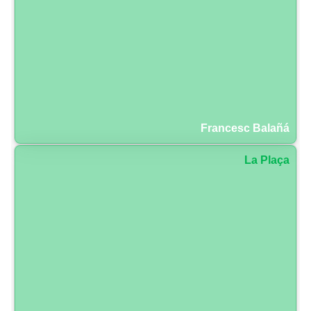
Francesc Balañá
La Plaça