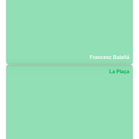
Francesc Balañá
La Plaça