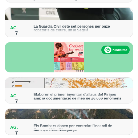
Els trens aniran recuperant la freqüència de pas habitual de
forma progressiva
La Guàrdia Civil deté set persones per onze
AG.
robatoris de coure, un al Segrià
7
El grup hauria robat 85 tones de coure en empreses d'Aragó i
Catalunya i en plantes fotovoltaiques de Castella-la Manxa
Publicitat
Elaboren el primer inventari d'allaus del Pirineu
AG.
amb la documentació de més de 20.000 fenòmens
7
Obra de l'Institut Cartogràfic i Geològic de Catalunya, amb
dades a partir del 1427
Els Bombers donen per controlat l'incendi de
AG.
Senet, a l'Alta Ribagorça
7
El cos manté la vigilància de la zona amb drons i mitjans aeris