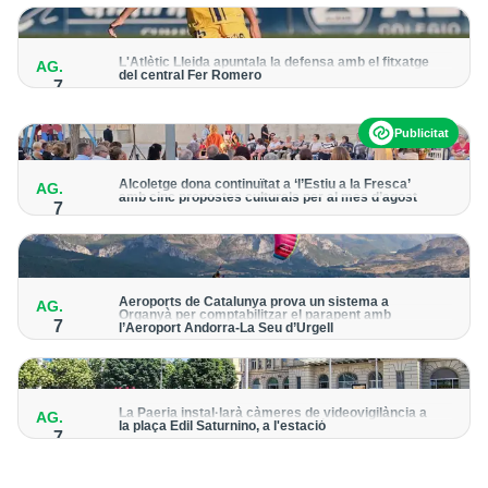
per detectar possibles punts calents
L'Atlètic Lleida apuntala la defensa amb el fitxatge
AG.
del central Fer Romero
7
Arriba per cobrir la lesió de llarga durada de Cristian Abreu
Publicitat
Alcoletge dona continuïtat a ‘l’Estiu a la Fresca’
AG.
amb cinc propostes culturals per al mes d’agost
7
Un dels grans protagonistes de la programació serà
l’astronomia amb ‘Alcoletge mira al cel’
Aeroports de Catalunya prova un sistema a
AG.
Organyà per comptabilitzar el parapent amb
7
l’Aeroport Andorra-La Seu d’Urgell
El dispositiu geolocalitza els parapentistes amb una aplicació
mòbil per donar pas als avions amb vols instrumentals
La Paeria instal·larà càmeres de videovigilància a
AG.
la plaça Edil Saturnino, a l'estació
7
A proposta del grup municipal de Junts