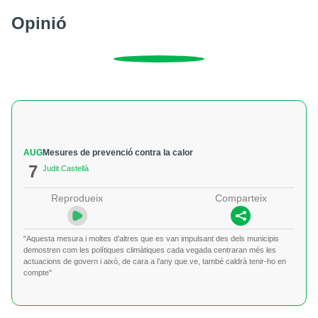
Opinió
AUG
Mesures de prevenció contra la calor
7
Judit Castellà
Reprodueix
Comparteix
"Aquesta mesura i moltes d’altres que es van impulsant des dels municipis
demostren com les polítiques climàtiques cada vegada centraran més les
actuacions de govern i això, de cara a l’any que ve, també caldrà tenir-ho en
compte"