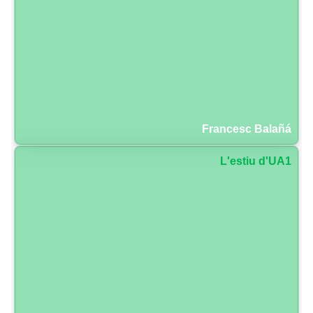
Francesc Balañá
L'estiu d'UA1