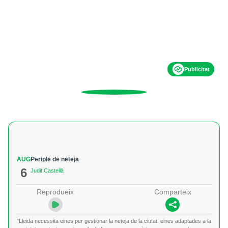
Publicitat
AUG
Periple de neteja
6
Judit Castellà
Reprodueix
Comparteix
"Lleida necessita eines per gestionar la neteja de la ciutat, eines adaptades a la