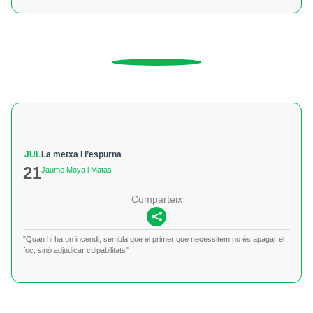
JUL
La metxa i l’espurna
21
Jaume Moya i Matas
Comparteix
"Quan hi ha un incendi, sembla que el primer que necessitem no és apagar el
foc, sinó adjudicar culpabilitats"