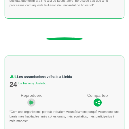
societat que tenim ara i no a la de fa uns anys, però ja se sap que amb
processos com aquests la il·lusió i la unanimitat no ho és tot"
JUL
Les associacions veïnals a Lleida
24
Jos Farreny Justribó
Reprodueix
Comparteix
"Com ens organitzem i perquè treballem voluntàriament perquè volem tenir uns
barris més habitables, més cohesionats, més equitatius, més participatius i
més macos!"