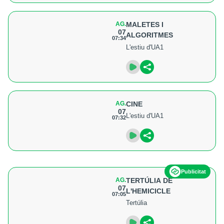
AG.
MALETES I
07
ALGORITMES
07:34
L'estiu d'UA1
AG.
CINE
07
L'estiu d'UA1
07:32
Publicitat
AG.
TERTÚLIA DE
07
L'HEMICICLE
07:05
Tertúlia