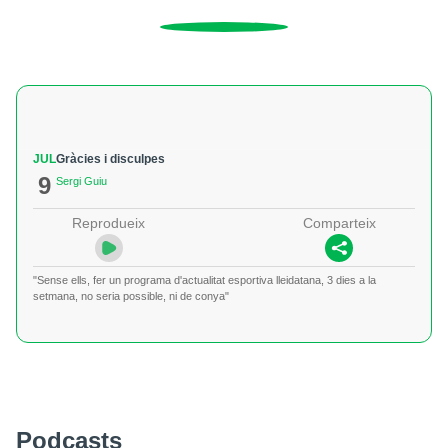
JUL
Gràcies i disculpes
9
Sergi Guiu
Reprodueix
Comparteix
"Sense ells, fer un programa d'actualitat esportiva lleidatana, 3 dies a la
setmana, no seria possible, ni de conya"
Podcasts