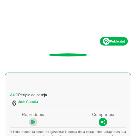
Publicitat
AUG
Periple de neteja
6
Judit Castellà
Reprodueix
Comparteix
"Lleida necessita eines per gestionar la neteja de la ciutat, eines adaptades a la