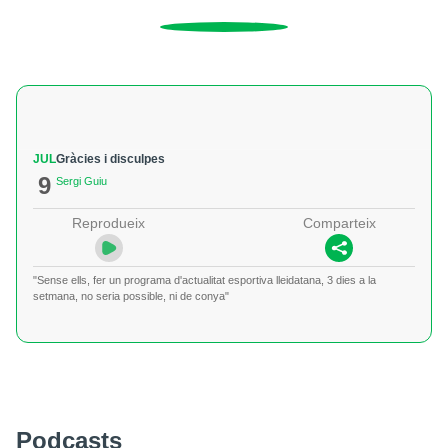
JUL
Gràcies i disculpes
9
Sergi Guiu
Reprodueix
Comparteix
"Sense ells, fer un programa d'actualitat esportiva lleidatana, 3 dies a la
setmana, no seria possible, ni de conya"
Podcasts