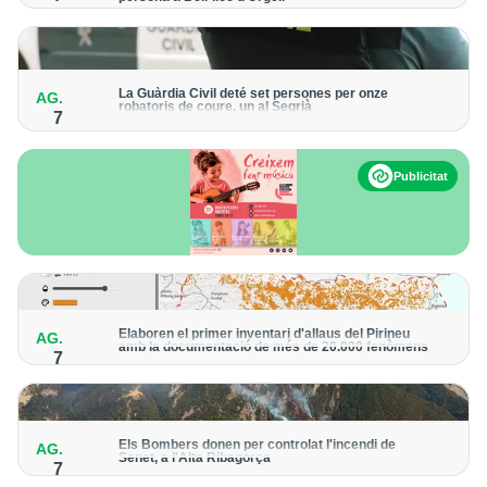
Els trens aniran recuperant la freqüència de pas habitual de
forma progressiva
La Guàrdia Civil deté set persones per onze
AG.
robatoris de coure, un al Segrià
7
El grup hauria robat 85 tones de coure en empreses d'Aragó i
Catalunya i en plantes fotovoltaiques de Castella-la Manxa
Publicitat
Elaboren el primer inventari d'allaus del Pirineu
AG.
amb la documentació de més de 20.000 fenòmens
7
Obra de l'Institut Cartogràfic i Geològic de Catalunya, amb
dades a partir del 1427
Els Bombers donen per controlat l'incendi de
AG.
Senet, a l'Alta Ribagorça
7
El cos manté la vigilància de la zona amb drons i mitjans aeris