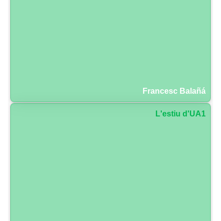
Francesc Balañá
L'estiu d'UA1