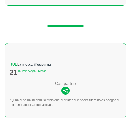
JUL
La metxa i l’espurna
21
Jaume Moya i Matas
Comparteix
"Quan hi ha un incendi, sembla que el primer que necessitem no és apagar el
foc, sinó adjudicar culpabilitats"