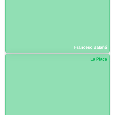
Francesc Balañá
La Plaça