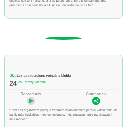
societat que tenim ara i no a la de fa uns anys, però ja se sap que amb
processos com aquests la il·lusió i la unanimitat no ho és tot"
JUL
Les associacions veïnals a Lleida
24
Jos Farreny Justribó
Reprodueix
Comparteix
"Com ens organitzem i perquè treballem voluntàriament perquè volem tenir uns
barris més habitables, més cohesionats, més equitatius, més participatius i
més macos!"