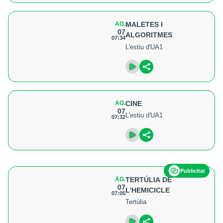
AG.
MALETES I
07
ALGORITMES
07:34
L'estiu d'UA1
AG.
CINE
07
L'estiu d'UA1
07:32
Publicitat
AG.
TERTÚLIA DE
07
L'HEMICICLE
07:05
Tertúlia