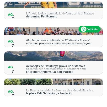
per detectar possibles punts calents
L'Atlètic Lleida apuntala la defensa amb el fitxatge
AG.
del central Fer Romero
7
Arriba per cobrir la lesió de llarga durada de Cristian Abreu
Publicitat
Alcoletge dona continuïtat a ‘l’Estiu a la Fresca’
AG.
amb cinc propostes culturals per al mes d’agost
7
Un dels grans protagonistes de la programació serà
l’astronomia amb ‘Alcoletge mira al cel’
Aeroports de Catalunya prova un sistema a
AG.
Organyà per comptabilitzar el parapent amb
7
l’Aeroport Andorra-La Seu d’Urgell
El dispositiu geolocalitza els parapentistes amb una aplicació
mòbil per donar pas als avions amb vols instrumentals
La Paeria instal·larà càmeres de videovigilància a
AG.
la plaça Edil Saturnino, a l'estació
7
A proposta del grup municipal de Junts