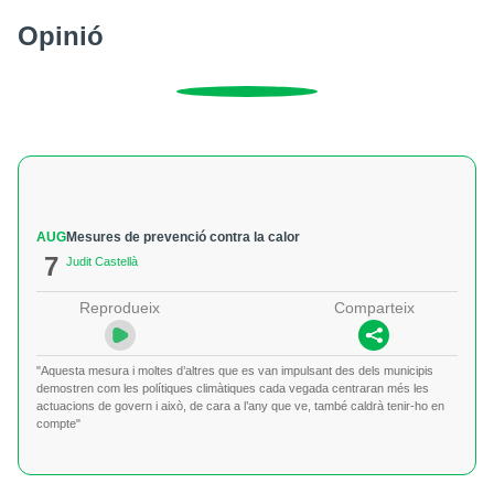
Opinió
AUG
Mesures de prevenció contra la calor
7
Judit Castellà
Reprodueix
Comparteix
"Aquesta mesura i moltes d’altres que es van impulsant des dels municipis
demostren com les polítiques climàtiques cada vegada centraran més les
actuacions de govern i això, de cara a l’any que ve, també caldrà tenir-ho en
compte"