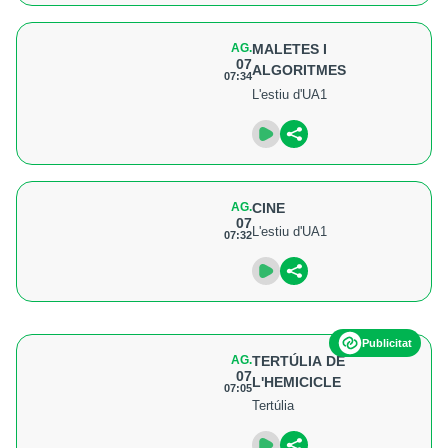
AG.
MALETES I
07
ALGORITMES
07:34
L'estiu d'UA1
AG.
CINE
07
L'estiu d'UA1
07:32
Publicitat
AG.
TERTÚLIA DE
07
L'HEMICICLE
07:05
Tertúlia