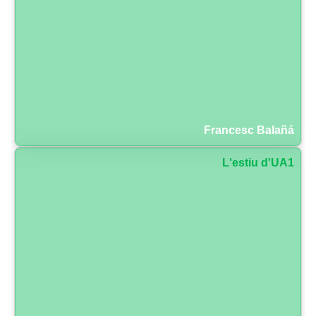
Francesc Balañá
L'estiu d'UA1