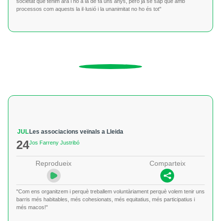
societat que tenim ara i no a la de fa uns anys, però ja se sap que amb
processos com aquests la il·lusió i la unanimitat no ho és tot"
JUL
Les associacions veïnals a Lleida
24
Jos Farreny Justribó
Reprodueix
Comparteix
"Com ens organitzem i perquè treballem voluntàriament perquè volem tenir uns
barris més habitables, més cohesionats, més equitatius, més participatius i
més macos!"