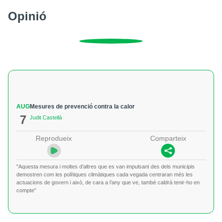
Opinió
AUG
Mesures de prevenció contra la calor
7
Judit Castellà
Reprodueix
Comparteix
"Aquesta mesura i moltes d’altres que es van impulsant des dels municipis
demostren com les polítiques climàtiques cada vegada centraran més les
actuacions de govern i això, de cara a l’any que ve, també caldrà tenir-ho en
compte"