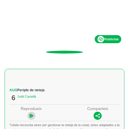
Publicitat
AUG
Periple de neteja
6
Judit Castellà
Reprodueix
Comparteix
"Lleida necessita eines per gestionar la neteja de la ciutat, eines adaptades a la