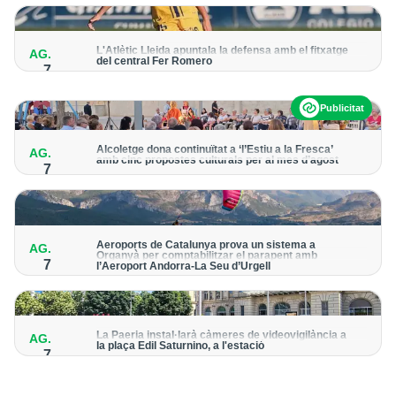
per detectar possibles punts calents
L'Atlètic Lleida apuntala la defensa amb el fitxatge
AG.
del central Fer Romero
7
Arriba per cobrir la lesió de llarga durada de Cristian Abreu
Publicitat
Alcoletge dona continuïtat a ‘l’Estiu a la Fresca’
AG.
amb cinc propostes culturals per al mes d’agost
7
Un dels grans protagonistes de la programació serà
l’astronomia amb ‘Alcoletge mira al cel’
Aeroports de Catalunya prova un sistema a
AG.
Organyà per comptabilitzar el parapent amb
7
l’Aeroport Andorra-La Seu d’Urgell
El dispositiu geolocalitza els parapentistes amb una aplicació
mòbil per donar pas als avions amb vols instrumentals
La Paeria instal·larà càmeres de videovigilància a
AG.
la plaça Edil Saturnino, a l'estació
7
A proposta del grup municipal de Junts