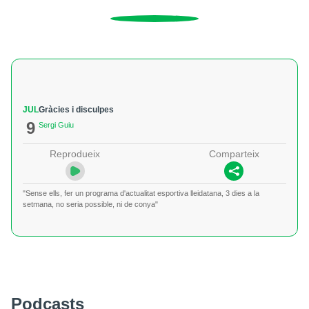
JUL
Gràcies i disculpes
9
Sergi Guiu
Reprodueix
Comparteix
"Sense ells, fer un programa d'actualitat esportiva lleidatana, 3 dies a la
setmana, no seria possible, ni de conya"
Podcasts