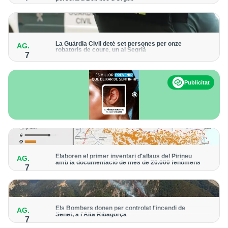
Els trens aniran recuperant la freqüència de pas habitual de
forma progressiva
La Guàrdia Civil deté set persones per onze
AG.
robatoris de coure, un al Segrià
7
El grup hauria robat 85 tones de coure en empreses d'Aragó i
Catalunya i en plantes fotovoltaiques de Castella-la Manxa
Publicitat
Elaboren el primer inventari d'allaus del Pirineu
AG.
amb la documentació de més de 20.000 fenòmens
7
Obra de l'Institut Cartogràfic i Geològic de Catalunya, amb
dades a partir del 1427
Els Bombers donen per controlat l'incendi de
AG.
Senet, a l'Alta Ribagorça
7
El cos manté la vigilància de la zona amb drons i mitjans aeris