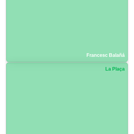
Francesc Balañá
La Plaça