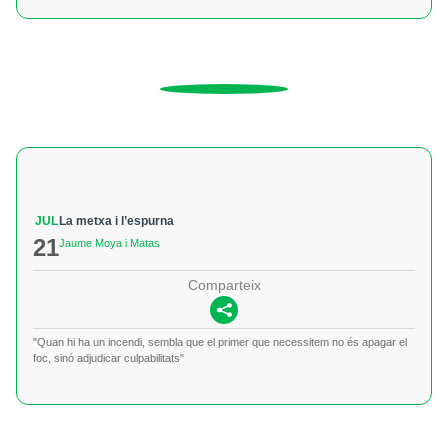
JUL
La metxa i l’espurna
21
Jaume Moya i Matas
Comparteix
"Quan hi ha un incendi, sembla que el primer que necessitem no és apagar el
foc, sinó adjudicar culpabilitats"