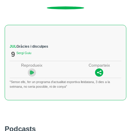
JUL
Gràcies i disculpes
9
Sergi Guiu
Reprodueix
Comparteix
"Sense ells, fer un programa d'actualitat esportiva lleidatana, 3 dies a la
setmana, no seria possible, ni de conya"
Podcasts