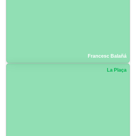
Francesc Balañá
La Plaça