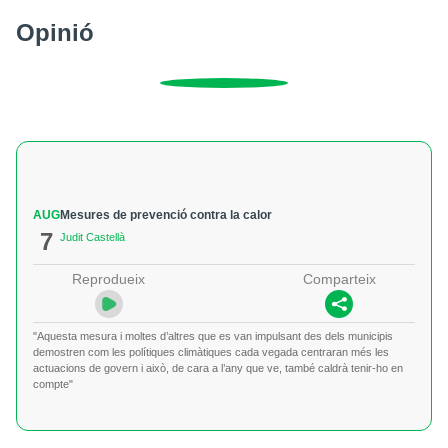
Opinió
AUG
Mesures de prevenció contra la calor
7
Judit Castellà
Reprodueix
Comparteix
"Aquesta mesura i moltes d’altres que es van impulsant des dels municipis
demostren com les polítiques climàtiques cada vegada centraran més les
actuacions de govern i això, de cara a l’any que ve, també caldrà tenir-ho en
compte"