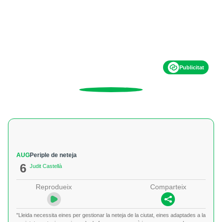
Publicitat
AUG
Periple de neteja
6
Judit Castellà
Reprodueix
Comparteix
"Lleida necessita eines per gestionar la neteja de la ciutat, eines adaptades a la