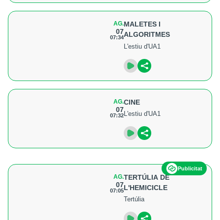
AG.
MALETES I
07
ALGORITMES
07:34
L'estiu d'UA1
AG.
CINE
07
L'estiu d'UA1
07:32
Publicitat
AG.
TERTÚLIA DE
07
L'HEMICICLE
07:05
Tertúlia