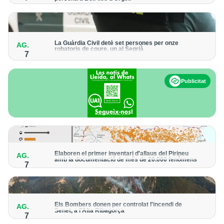
Els trens aniran recuperant la freqüència de pas habitual de
forma progressiva
La Guàrdia Civil deté set persones per onze
AG.
robatoris de coure, un al Segrià
7
El grup hauria robat 85 tones de coure en empreses d'Aragó i
Catalunya i en plantes fotovoltaiques de Castella-la Manxa
Publicitat
Elaboren el primer inventari d'allaus del Pirineu
AG.
amb la documentació de més de 20.000 fenòmens
7
Obra de l'Institut Cartogràfic i Geològic de Catalunya, amb
dades a partir del 1427
Els Bombers donen per controlat l'incendi de
AG.
Senet, a l'Alta Ribagorça
7
El cos manté la vigilància de la zona amb drons i mitjans aeris