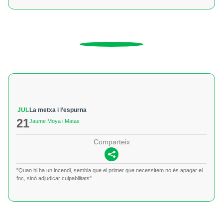
JUL
La metxa i l’espurna
21
Jaume Moya i Matas
Comparteix
"Quan hi ha un incendi, sembla que el primer que necessitem no és apagar el
foc, sinó adjudicar culpabilitats"