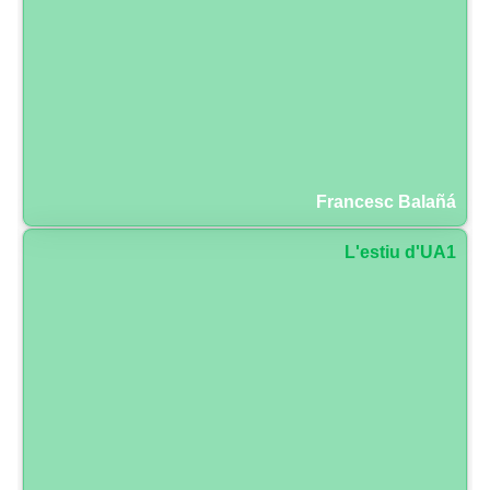
Francesc Balañá
L'estiu d'UA1