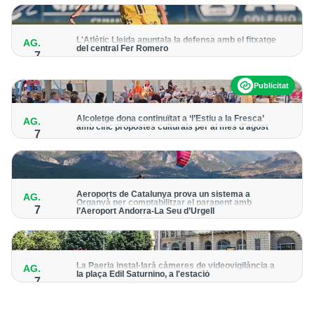
per detectar possibles punts calents
L'Atlètic Lleida apuntala la defensa amb el fitxatge
AG.
del central Fer Romero
7
Arriba per cobrir la lesió de llarga durada de Cristian Abreu
Publicitat
Alcoletge dona continuïtat a ‘l’Estiu a la Fresca’
AG.
amb cinc propostes culturals per al mes d’agost
7
Un dels grans protagonistes de la programació serà
l’astronomia amb ‘Alcoletge mira al cel’
Aeroports de Catalunya prova un sistema a
AG.
Organyà per comptabilitzar el parapent amb
7
l’Aeroport Andorra-La Seu d’Urgell
El dispositiu geolocalitza els parapentistes amb una aplicació
mòbil per donar pas als avions amb vols instrumentals
La Paeria instal·larà càmeres de videovigilància a
AG.
la plaça Edil Saturnino, a l'estació
7
A proposta del grup municipal de Junts