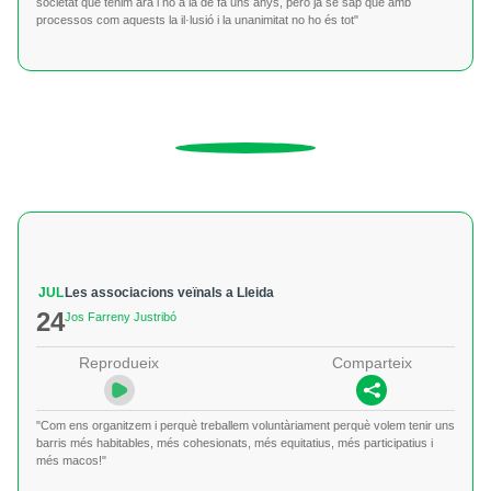
societat que tenim ara i no a la de fa uns anys, però ja se sap que amb
processos com aquests la il·lusió i la unanimitat no ho és tot"
JUL
Les associacions veïnals a Lleida
24
Jos Farreny Justribó
Reprodueix
Comparteix
"Com ens organitzem i perquè treballem voluntàriament perquè volem tenir uns
barris més habitables, més cohesionats, més equitatius, més participatius i
més macos!"