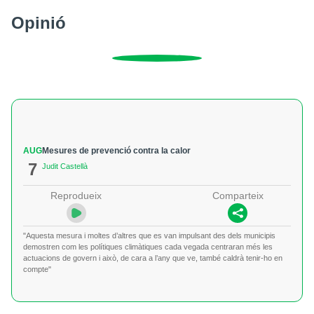
Opinió
AUG
Mesures de prevenció contra la calor
7
Judit Castellà
Reprodueix
Comparteix
"Aquesta mesura i moltes d’altres que es van impulsant des dels municipis
demostren com les polítiques climàtiques cada vegada centraran més les
actuacions de govern i això, de cara a l’any que ve, també caldrà tenir-ho en
compte"