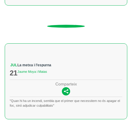
JUL
La metxa i l’espurna
21
Jaume Moya i Matas
Comparteix
"Quan hi ha un incendi, sembla que el primer que necessitem no és apagar el
foc, sinó adjudicar culpabilitats"