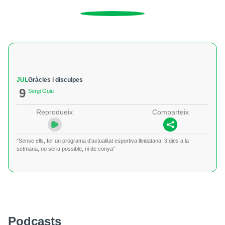
JUL
Gràcies i disculpes
9
Sergi Guiu
Reprodueix
Comparteix
"Sense ells, fer un programa d'actualitat esportiva lleidatana, 3 dies a la
setmana, no seria possible, ni de conya"
Podcasts