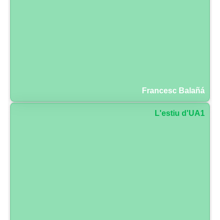
Francesc Balañá
L'estiu d'UA1