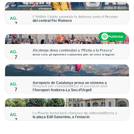
per detectar possibles punts calents
L'Atlètic Lleida apuntala la defensa amb el fitxatge
AG.
del central Fer Romero
7
Arriba per cobrir la lesió de llarga durada de Cristian Abreu
Publicitat
Alcoletge dona continuïtat a ‘l’Estiu a la Fresca’
AG.
amb cinc propostes culturals per al mes d’agost
7
Un dels grans protagonistes de la programació serà
l’astronomia amb ‘Alcoletge mira al cel’
Aeroports de Catalunya prova un sistema a
AG.
Organyà per comptabilitzar el parapent amb
7
l’Aeroport Andorra-La Seu d’Urgell
El dispositiu geolocalitza els parapentistes amb una aplicació
mòbil per donar pas als avions amb vols instrumentals
La Paeria instal·larà càmeres de videovigilància a
AG.
la plaça Edil Saturnino, a l'estació
7
A proposta del grup municipal de Junts