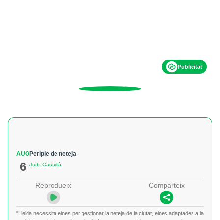
Publicitat
AUG
Periple de neteja
6
Judit Castellà
Reprodueix
Comparteix
"Lleida necessita eines per gestionar la neteja de la ciutat, eines adaptades a la