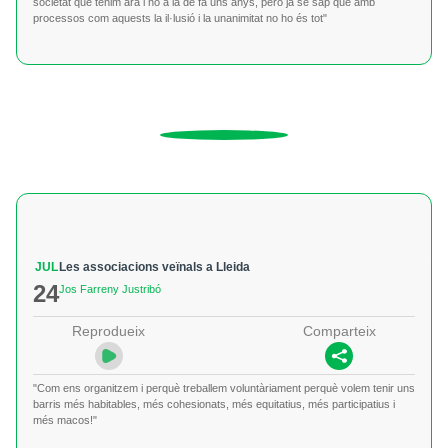
societat que tenim ara i no a la de fa uns anys, però ja se sap que amb
processos com aquests la il·lusió i la unanimitat no ho és tot"
JUL
Les associacions veïnals a Lleida
24
Jos Farreny Justribó
Reprodueix
Comparteix
"Com ens organitzem i perquè treballem voluntàriament perquè volem tenir uns
barris més habitables, més cohesionats, més equitatius, més participatius i
més macos!"