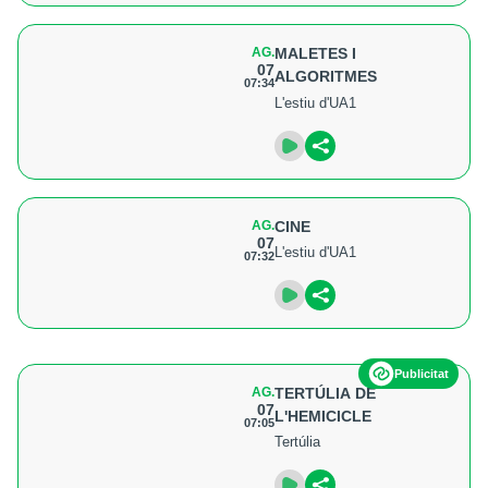
AG.
MALETES I
07
ALGORITMES
07:34
L'estiu d'UA1
AG.
CINE
07
L'estiu d'UA1
07:32
Publicitat
AG.
TERTÚLIA DE
07
L'HEMICICLE
07:05
Tertúlia