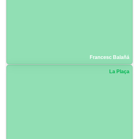
Francesc Balañá
La Plaça