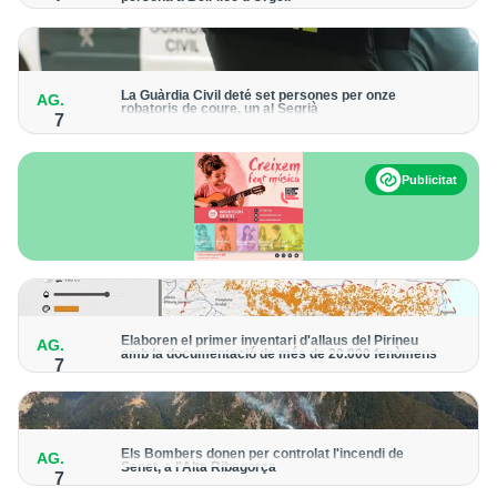
Els trens aniran recuperant la freqüència de pas habitual de
forma progressiva
La Guàrdia Civil deté set persones per onze
AG.
robatoris de coure, un al Segrià
7
El grup hauria robat 85 tones de coure en empreses d'Aragó i
Catalunya i en plantes fotovoltaiques de Castella-la Manxa
Publicitat
Elaboren el primer inventari d'allaus del Pirineu
AG.
amb la documentació de més de 20.000 fenòmens
7
Obra de l'Institut Cartogràfic i Geològic de Catalunya, amb
dades a partir del 1427
Els Bombers donen per controlat l'incendi de
AG.
Senet, a l'Alta Ribagorça
7
El cos manté la vigilància de la zona amb drons i mitjans aeris