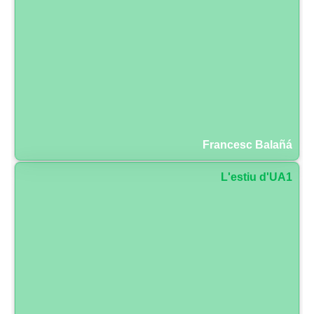
Francesc Balañá
L'estiu d'UA1