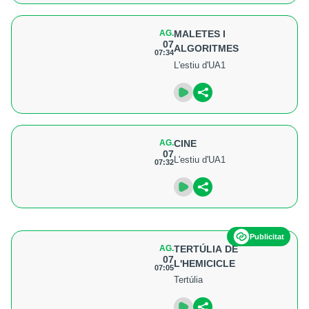
AG.
MALETES I
07
ALGORITMES
07:34
L'estiu d'UA1
AG.
CINE
07
L'estiu d'UA1
07:32
Publicitat
AG.
TERTÚLIA DE
07
L'HEMICICLE
07:05
Tertúlia