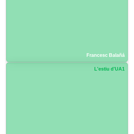
Francesc Balañá
L'estiu d'UA1