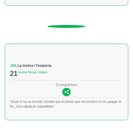
JUL
La metxa i l’espurna
21
Jaume Moya i Matas
Comparteix
"Quan hi ha un incendi, sembla que el primer que necessitem no és apagar el
foc, sinó adjudicar culpabilitats"