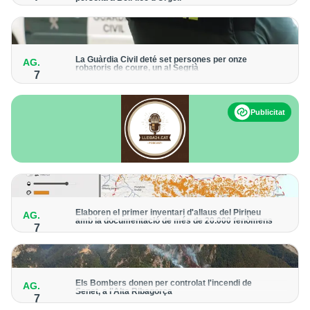
Els trens aniran recuperant la freqüència de pas habitual de
forma progressiva
La Guàrdia Civil deté set persones per onze
AG.
robatoris de coure, un al Segrià
7
El grup hauria robat 85 tones de coure en empreses d'Aragó i
Catalunya i en plantes fotovoltaiques de Castella-la Manxa
Publicitat
Elaboren el primer inventari d'allaus del Pirineu
AG.
amb la documentació de més de 20.000 fenòmens
7
Obra de l'Institut Cartogràfic i Geològic de Catalunya, amb
dades a partir del 1427
Els Bombers donen per controlat l'incendi de
AG.
Senet, a l'Alta Ribagorça
7
El cos manté la vigilància de la zona amb drons i mitjans aeris