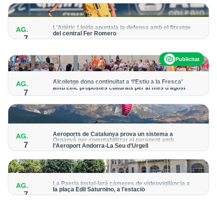
per detectar possibles punts calents
L'Atlètic Lleida apuntala la defensa amb el fitxatge
AG.
del central Fer Romero
7
Arriba per cobrir la lesió de llarga durada de Cristian Abreu
Publicitat
Alcoletge dona continuïtat a ‘l’Estiu a la Fresca’
AG.
amb cinc propostes culturals per al mes d’agost
7
Un dels grans protagonistes de la programació serà
l’astronomia amb ‘Alcoletge mira al cel’
Aeroports de Catalunya prova un sistema a
AG.
Organyà per comptabilitzar el parapent amb
7
l’Aeroport Andorra-La Seu d’Urgell
El dispositiu geolocalitza els parapentistes amb una aplicació
mòbil per donar pas als avions amb vols instrumentals
La Paeria instal·larà càmeres de videovigilància a
AG.
la plaça Edil Saturnino, a l'estació
7
A proposta del grup municipal de Junts