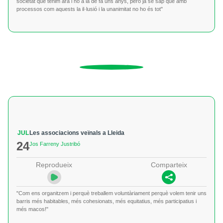
societat que tenim ara i no a la de fa uns anys, però ja se sap que amb
processos com aquests la il·lusió i la unanimitat no ho és tot"
JUL
Les associacions veïnals a Lleida
24
Jos Farreny Justribó
Reprodueix
Comparteix
"Com ens organitzem i perquè treballem voluntàriament perquè volem tenir uns
barris més habitables, més cohesionats, més equitatius, més participatius i
més macos!"