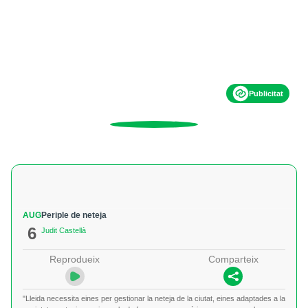
Publicitat
AUG
Periple de neteja
6
Judit Castellà
Reprodueix
Comparteix
"Lleida necessita eines per gestionar la neteja de la ciutat, eines adaptades a la