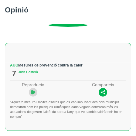
Opinió
AUG
Mesures de prevenció contra la calor
7
Judit Castellà
Reprodueix
Comparteix
"Aquesta mesura i moltes d’altres que es van impulsant des dels municipis
demostren com les polítiques climàtiques cada vegada centraran més les
actuacions de govern i això, de cara a l’any que ve, també caldrà tenir-ho en
compte"