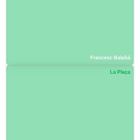
Francesc Balañá
La Plaça