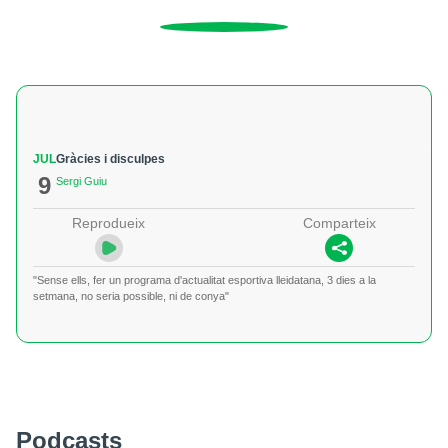
JUL
Gràcies i disculpes
9
Sergi Guiu
Reprodueix
Comparteix
"Sense ells, fer un programa d'actualitat esportiva lleidatana, 3 dies a la
setmana, no seria possible, ni de conya"
Podcasts