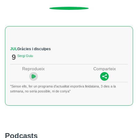
JUL
Gràcies i disculpes
9
Sergi Guiu
Reprodueix
Comparteix
"Sense ells, fer un programa d'actualitat esportiva lleidatana, 3 dies a la
setmana, no seria possible, ni de conya"
Podcasts