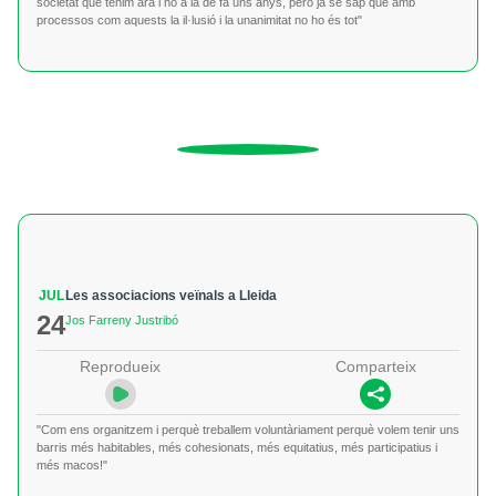
societat que tenim ara i no a la de fa uns anys, però ja se sap que amb
processos com aquests la il·lusió i la unanimitat no ho és tot"
JUL
Les associacions veïnals a Lleida
24
Jos Farreny Justribó
Reprodueix
Comparteix
"Com ens organitzem i perquè treballem voluntàriament perquè volem tenir uns
barris més habitables, més cohesionats, més equitatius, més participatius i
més macos!"