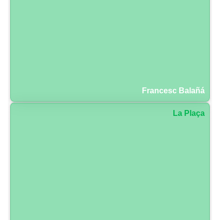
Francesc Balañá
La Plaça