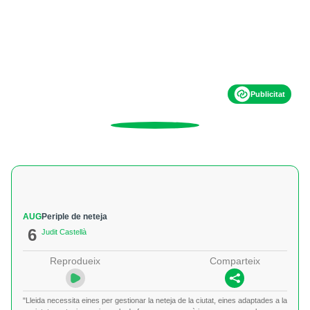
Publicitat
AUG
Periple de neteja
6
Judit Castellà
Reprodueix
Comparteix
"Lleida necessita eines per gestionar la neteja de la ciutat, eines adaptades a la