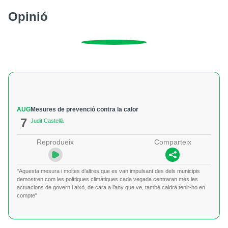
Opinió
AUG
Mesures de prevenció contra la calor
7
Judit Castellà
Reprodueix
Comparteix
"Aquesta mesura i moltes d’altres que es van impulsant des dels municipis
demostren com les polítiques climàtiques cada vegada centraran més les
actuacions de govern i això, de cara a l’any que ve, també caldrà tenir-ho en
compte"