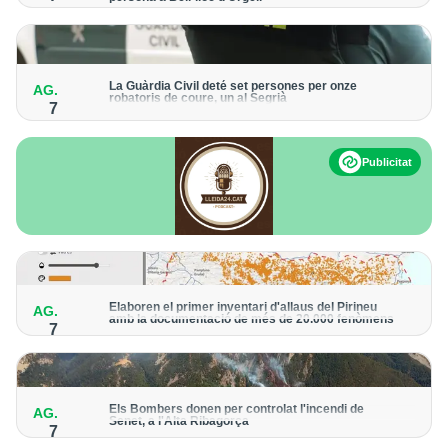
Els trens aniran recuperant la freqüència de pas habitual de
forma progressiva
La Guàrdia Civil deté set persones per onze
AG.
robatoris de coure, un al Segrià
7
El grup hauria robat 85 tones de coure en empreses d'Aragó i
Catalunya i en plantes fotovoltaiques de Castella-la Manxa
Publicitat
Elaboren el primer inventari d'allaus del Pirineu
AG.
amb la documentació de més de 20.000 fenòmens
7
Obra de l'Institut Cartogràfic i Geològic de Catalunya, amb
dades a partir del 1427
Els Bombers donen per controlat l'incendi de
AG.
Senet, a l'Alta Ribagorça
7
El cos manté la vigilància de la zona amb drons i mitjans aeris