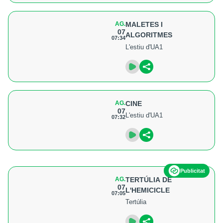
AG.
MALETES I
07
ALGORITMES
07:34
L'estiu d'UA1
AG.
CINE
07
L'estiu d'UA1
07:32
Publicitat
AG.
TERTÚLIA DE
07
L'HEMICICLE
07:05
Tertúlia