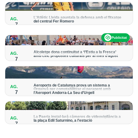
per detectar possibles punts calents
L'Atlètic Lleida apuntala la defensa amb el fitxatge
AG.
del central Fer Romero
7
Arriba per cobrir la lesió de llarga durada de Cristian Abreu
Publicitat
Alcoletge dona continuïtat a ‘l’Estiu a la Fresca’
AG.
amb cinc propostes culturals per al mes d’agost
7
Un dels grans protagonistes de la programació serà
l’astronomia amb ‘Alcoletge mira al cel’
Aeroports de Catalunya prova un sistema a
AG.
Organyà per comptabilitzar el parapent amb
7
l’Aeroport Andorra-La Seu d’Urgell
El dispositiu geolocalitza els parapentistes amb una aplicació
mòbil per donar pas als avions amb vols instrumentals
La Paeria instal·larà càmeres de videovigilància a
AG.
la plaça Edil Saturnino, a l'estació
7
A proposta del grup municipal de Junts