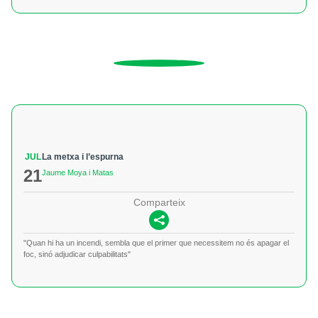
JUL
La metxa i l’espurna
21
Jaume Moya i Matas
Comparteix
"Quan hi ha un incendi, sembla que el primer que necessitem no és apagar el
foc, sinó adjudicar culpabilitats"