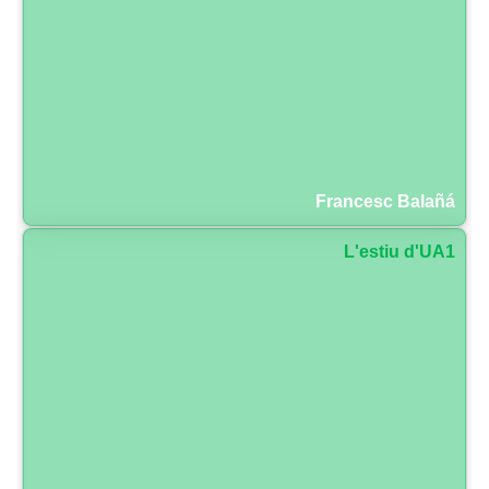
Francesc Balañá
L'estiu d'UA1