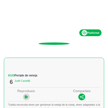
Publicitat
AUG
Periple de neteja
6
Judit Castellà
Reprodueix
Comparteix
"Lleida necessita eines per gestionar la neteja de la ciutat, eines adaptades a la