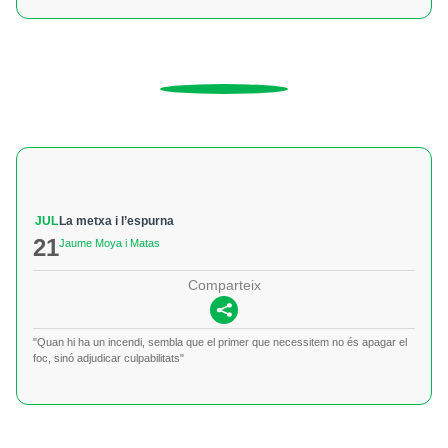
JUL
La metxa i l’espurna
21
Jaume Moya i Matas
Comparteix
"Quan hi ha un incendi, sembla que el primer que necessitem no és apagar el
foc, sinó adjudicar culpabilitats"