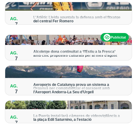
per detectar possibles punts calents
L'Atlètic Lleida apuntala la defensa amb el fitxatge
AG.
del central Fer Romero
7
Arriba per cobrir la lesió de llarga durada de Cristian Abreu
Publicitat
Alcoletge dona continuïtat a ‘l’Estiu a la Fresca’
AG.
amb cinc propostes culturals per al mes d’agost
7
Un dels grans protagonistes de la programació serà
l’astronomia amb ‘Alcoletge mira al cel’
Aeroports de Catalunya prova un sistema a
AG.
Organyà per comptabilitzar el parapent amb
7
l’Aeroport Andorra-La Seu d’Urgell
El dispositiu geolocalitza els parapentistes amb una aplicació
mòbil per donar pas als avions amb vols instrumentals
La Paeria instal·larà càmeres de videovigilància a
AG.
la plaça Edil Saturnino, a l'estació
7
A proposta del grup municipal de Junts