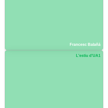
Francesc Balañá
L'estiu d'UA1