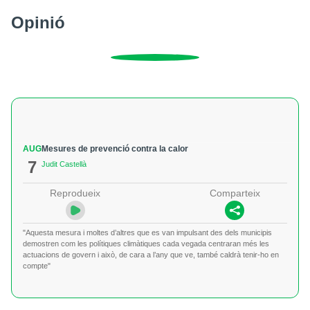
Opinió
AUG
Mesures de prevenció contra la calor
7
Judit Castellà
Reprodueix
Comparteix
"Aquesta mesura i moltes d’altres que es van impulsant des dels municipis
demostren com les polítiques climàtiques cada vegada centraran més les
actuacions de govern i això, de cara a l’any que ve, també caldrà tenir-ho en
compte"