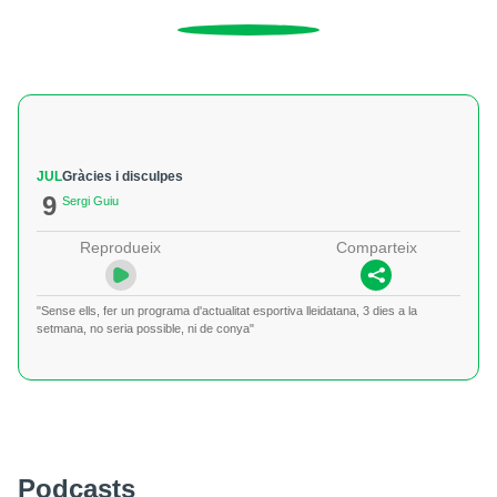
JUL
Gràcies i disculpes
9
Sergi Guiu
Reprodueix
Comparteix
"Sense ells, fer un programa d'actualitat esportiva lleidatana, 3 dies a la
setmana, no seria possible, ni de conya"
Podcasts