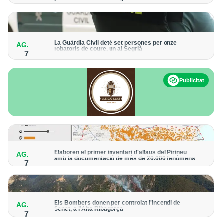
Els trens aniran recuperant la freqüència de pas habitual de
forma progressiva
La Guàrdia Civil deté set persones per onze
AG.
robatoris de coure, un al Segrià
7
El grup hauria robat 85 tones de coure en empreses d'Aragó i
Catalunya i en plantes fotovoltaiques de Castella-la Manxa
Publicitat
Elaboren el primer inventari d'allaus del Pirineu
AG.
amb la documentació de més de 20.000 fenòmens
7
Obra de l'Institut Cartogràfic i Geològic de Catalunya, amb
dades a partir del 1427
Els Bombers donen per controlat l'incendi de
AG.
Senet, a l'Alta Ribagorça
7
El cos manté la vigilància de la zona amb drons i mitjans aeris