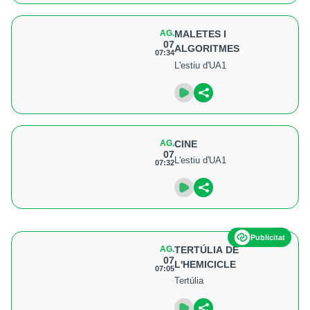
AG.
MALETES I
07
ALGORITMES
07:34
L'estiu d'UA1
AG.
CINE
07
L'estiu d'UA1
07:32
Publicitat
AG.
TERTÚLIA DE
07
L'HEMICICLE
07:05
Tertúlia