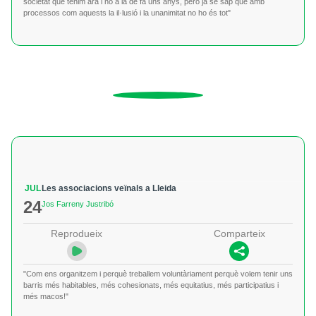
societat que tenim ara i no a la de fa uns anys, però ja se sap que amb
processos com aquests la il·lusió i la unanimitat no ho és tot"
JUL
Les associacions veïnals a Lleida
24
Jos Farreny Justribó
Reprodueix
Comparteix
"Com ens organitzem i perquè treballem voluntàriament perquè volem tenir uns
barris més habitables, més cohesionats, més equitatius, més participatius i
més macos!"