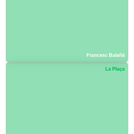
Francesc Balañá
La Plaça