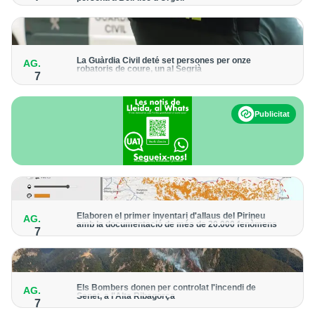
Els trens aniran recuperant la freqüència de pas habitual de
forma progressiva
La Guàrdia Civil deté set persones per onze
AG.
robatoris de coure, un al Segrià
7
El grup hauria robat 85 tones de coure en empreses d'Aragó i
Catalunya i en plantes fotovoltaiques de Castella-la Manxa
Publicitat
Elaboren el primer inventari d'allaus del Pirineu
AG.
amb la documentació de més de 20.000 fenòmens
7
Obra de l'Institut Cartogràfic i Geològic de Catalunya, amb
dades a partir del 1427
Els Bombers donen per controlat l'incendi de
AG.
Senet, a l'Alta Ribagorça
7
El cos manté la vigilància de la zona amb drons i mitjans aeris