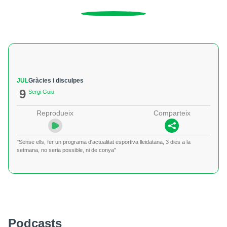
JUL
Gràcies i disculpes
9
Sergi Guiu
Reprodueix
Comparteix
"Sense ells, fer un programa d'actualitat esportiva lleidatana, 3 dies a la
setmana, no seria possible, ni de conya"
Podcasts