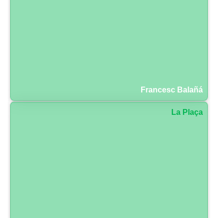
Francesc Balañá
La Plaça