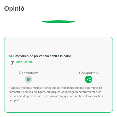
Opinió
AUG
Mesures de prevenció contra la calor
7
Judit Castellà
Reprodueix
Comparteix
"Aquesta mesura i moltes d’altres que es van impulsant des dels municipis
demostren com les polítiques climàtiques cada vegada centraran més les
actuacions de govern i això, de cara a l’any que ve, també caldrà tenir-ho en
compte"