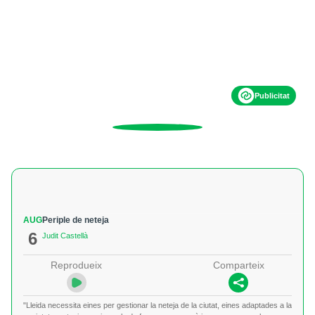
Publicitat
AUG
Periple de neteja
6
Judit Castellà
Reprodueix
Comparteix
"Lleida necessita eines per gestionar la neteja de la ciutat, eines adaptades a la