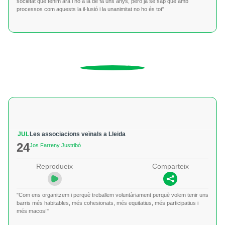
societat que tenim ara i no a la de fa uns anys, però ja se sap que amb
processos com aquests la il·lusió i la unanimitat no ho és tot"
JUL
Les associacions veïnals a Lleida
24
Jos Farreny Justribó
Reprodueix
Comparteix
"Com ens organitzem i perquè treballem voluntàriament perquè volem tenir uns
barris més habitables, més cohesionats, més equitatius, més participatius i
més macos!"