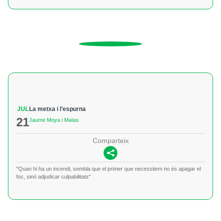
JUL
La metxa i l’espurna
21
Jaume Moya i Matas
Comparteix
"Quan hi ha un incendi, sembla que el primer que necessitem no és apagar el
foc, sinó adjudicar culpabilitats"