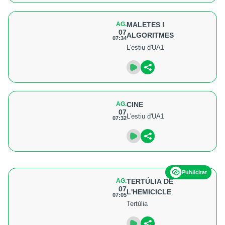
AG.
MALETES I
07
ALGORITMES
07:34
L'estiu d'UA1
AG.
CINE
07
L'estiu d'UA1
07:32
Publicitat
AG.
TERTÚLIA DE
07
L'HEMICICLE
07:05
Tertúlia