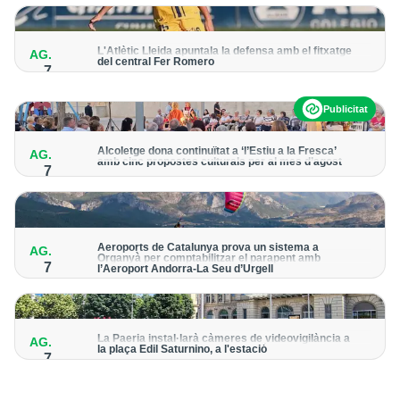
per detectar possibles punts calents
L'Atlètic Lleida apuntala la defensa amb el fitxatge
AG.
del central Fer Romero
7
Arriba per cobrir la lesió de llarga durada de Cristian Abreu
Publicitat
Alcoletge dona continuïtat a ‘l’Estiu a la Fresca’
AG.
amb cinc propostes culturals per al mes d’agost
7
Un dels grans protagonistes de la programació serà
l’astronomia amb ‘Alcoletge mira al cel’
Aeroports de Catalunya prova un sistema a
AG.
Organyà per comptabilitzar el parapent amb
7
l’Aeroport Andorra-La Seu d’Urgell
El dispositiu geolocalitza els parapentistes amb una aplicació
mòbil per donar pas als avions amb vols instrumentals
La Paeria instal·larà càmeres de videovigilància a
AG.
la plaça Edil Saturnino, a l'estació
7
A proposta del grup municipal de Junts