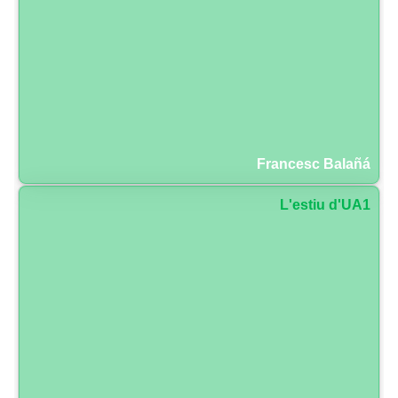
Francesc Balañá
L'estiu d'UA1