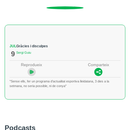
JUL
Gràcies i disculpes
9
Sergi Guiu
Reprodueix
Comparteix
"Sense ells, fer un programa d'actualitat esportiva lleidatana, 3 dies a la
setmana, no seria possible, ni de conya"
Podcasts