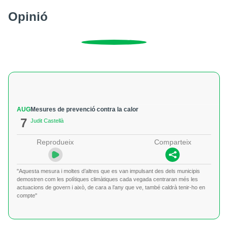
Opinió
AUG
Mesures de prevenció contra la calor
7
Judit Castellà
Reprodueix
Comparteix
"Aquesta mesura i moltes d’altres que es van impulsant des dels municipis
demostren com les polítiques climàtiques cada vegada centraran més les
actuacions de govern i això, de cara a l’any que ve, també caldrà tenir-ho en
compte"