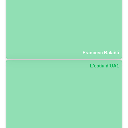
Francesc Balañá
L'estiu d'UA1