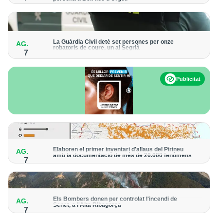
Els trens aniran recuperant la freqüència de pas habitual de
forma progressiva
La Guàrdia Civil deté set persones per onze
AG.
robatoris de coure, un al Segrià
7
El grup hauria robat 85 tones de coure en empreses d'Aragó i
Catalunya i en plantes fotovoltaiques de Castella-la Manxa
Publicitat
Elaboren el primer inventari d'allaus del Pirineu
AG.
amb la documentació de més de 20.000 fenòmens
7
Obra de l'Institut Cartogràfic i Geològic de Catalunya, amb
dades a partir del 1427
Els Bombers donen per controlat l'incendi de
AG.
Senet, a l'Alta Ribagorça
7
El cos manté la vigilància de la zona amb drons i mitjans aeris