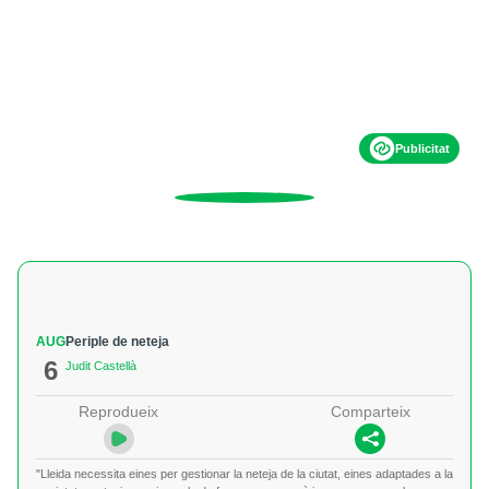
Publicitat
AUG
Periple de neteja
6
Judit Castellà
Reprodueix
Comparteix
"Lleida necessita eines per gestionar la neteja de la ciutat, eines adaptades a la