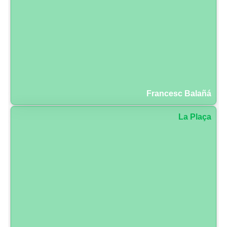
Francesc Balañá
La Plaça