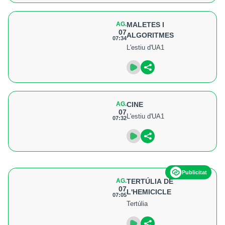
AG.
MALETES I
07
ALGORITMES
07:34
L'estiu d'UA1
AG.
CINE
07
L'estiu d'UA1
07:32
Publicitat
AG.
TERTÚLIA DE
07
L'HEMICICLE
07:05
Tertúlia