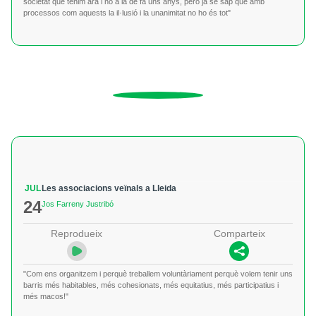
societat que tenim ara i no a la de fa uns anys, però ja se sap que amb
processos com aquests la il·lusió i la unanimitat no ho és tot"
JUL
Les associacions veïnals a Lleida
24
Jos Farreny Justribó
Reprodueix
Comparteix
"Com ens organitzem i perquè treballem voluntàriament perquè volem tenir uns
barris més habitables, més cohesionats, més equitatius, més participatius i
més macos!"