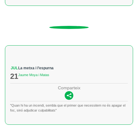
JUL
La metxa i l’espurna
21
Jaume Moya i Matas
Comparteix
"Quan hi ha un incendi, sembla que el primer que necessitem no és apagar el
foc, sinó adjudicar culpabilitats"