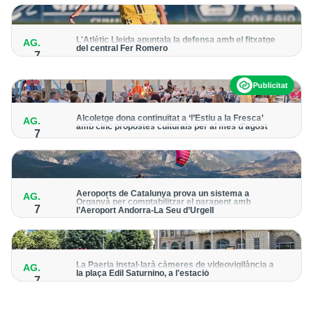
per detectar possibles punts calents
L'Atlètic Lleida apuntala la defensa amb el fitxatge
AG.
del central Fer Romero
7
Arriba per cobrir la lesió de llarga durada de Cristian Abreu
Publicitat
Alcoletge dona continuïtat a ‘l’Estiu a la Fresca’
AG.
amb cinc propostes culturals per al mes d’agost
7
Un dels grans protagonistes de la programació serà
l’astronomia amb ‘Alcoletge mira al cel’
Aeroports de Catalunya prova un sistema a
AG.
Organyà per comptabilitzar el parapent amb
7
l’Aeroport Andorra-La Seu d’Urgell
El dispositiu geolocalitza els parapentistes amb una aplicació
mòbil per donar pas als avions amb vols instrumentals
La Paeria instal·larà càmeres de videovigilància a
AG.
la plaça Edil Saturnino, a l'estació
7
A proposta del grup municipal de Junts