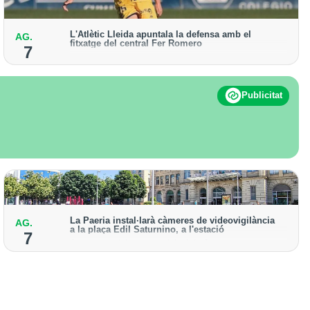
L'Atlètic Lleida apuntala la defensa amb el
AG.
fitxatge del central Fer Romero
7
Arriba per cobrir la lesió de llarga durada de Cristian
Abreu
Publicitat
La Paeria instal·larà càmeres de videovigilància
AG.
a la plaça Edil Saturnino, a l'estació
7
A proposta del grup municipal de Junts