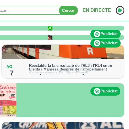
EN DIRECTE
Cercar
o pateix afectacions significatives
INICI
Publicitat
NOTÍCIES
Publicitat
PODCASTS
Reestablerta la circulació de l'RL3 i l'RL4 entre
AG.
PROGRAMES
Lleida i Manresa després de l'atropellament
7
d'una persona a Bell-lloc d'Urgell
ESPORTS
Els trens aniran recuperant la freqüència de pas
habitual de forma progressiva
CONTACTE
Publicitat