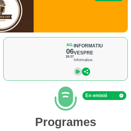
AG.
INFORMATIU
06
VESPRE
18:37
Informatius
En emisió
En emisió
Programes
Hemeroteca