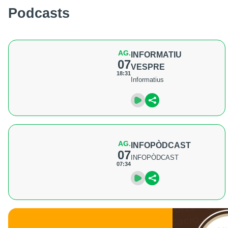
Podcasts
AG.
INFORMATIU
07
VESPRE
18:31
Informatius
AG.
INFOPÒDCAST
07
INFOPÒDCAST
07:34