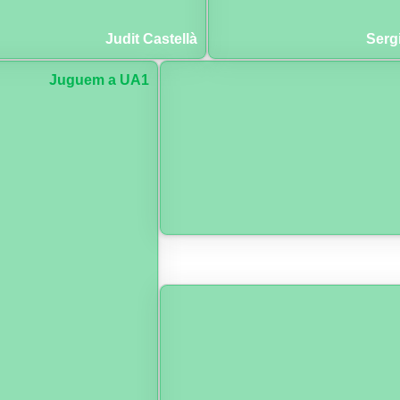
Judit Castellà
Serg
Juguem a UA1