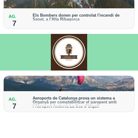
Els Bombers donen per controlat l'incendi de
AG.
Senet, a l'Alta Ribagorça
7
El cos manté la vigilància de la zona amb drons i
mitjans aeris per detectar possibles punts calents
Aeroports de Catalunya prova un sistema a
AG.
Organyà per comptabilitzar el parapent amb
7
l’Aeroport Andorra-La Seu d’Urgell
El dispositiu geolocalitza els parapentistes amb una
aplicació mòbil per donar pas als avions amb vols
instrumentals