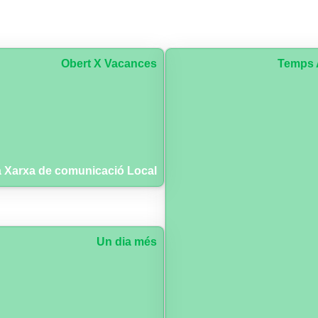
Obert X Vacances
Temps 
 Xarxa de comunicació Local
Un dia més