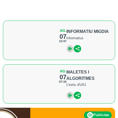
AG.
INFORMATIU MIGDIA
07
Informatius
12:47
AG.
MALETES I
07
ALGORITMES
07:34
L'estiu d'UA1
Publicitat