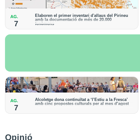
Elaboren el primer inventari d'allaus del Pirineu
AG.
amb la documentació de més de 20.000
7
fenòmens
Obra de l'Institut Cartogràfic i Geològic de Catalunya,
amb dades a partir del 1427
Alcoletge dona continuïtat a ‘l’Estiu a la Fresca’
AG.
amb cinc propostes culturals per al mes d’agost
7
Un dels grans protagonistes de la programació serà
l’astronomia amb ‘Alcoletge mira al cel’
Opinió