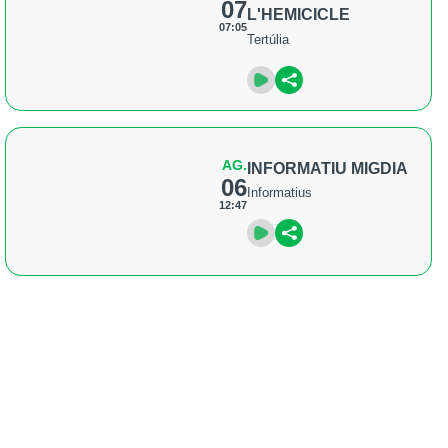
07
L'HEMICICLE
07:05
Tertúlia
AG.
INFORMATIU MIGDIA
06
Informatius
12:47