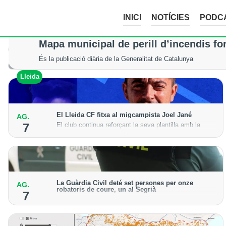
INICI
NOTÍCIES
PODC
La tempesta d’aquesta nit deixa pedreg
Mapa municipal de perill d’incendis fo
Tot i els xàfecs i la calamarsa, els cultius del Segrià, la Noguera
És la publicació diària de la Generalitat de Catalunya
Lleida
Lleida
El Lleida CF fitxa al migcampista Joel Jané
AG.
El club continua reforçant la seva plantilla amb la
7
incorporació del jugador lleidatà per a la temporada
2026-27
La Guàrdia Civil deté set persones per onze
AG.
robatoris de coure, un al Segrià
7
El grup hauria robat 85 tones de coure en empreses
d'Aragó i Catalunya i en plantes fotovoltaiques de
Castella-la Manxa