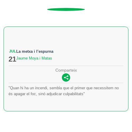
JUL
La metxa i l’espurna
21
Jaume Moya i Matas
Comparteix
"Quan hi ha un incendi, sembla que el primer que necessitem no
és apagar el foc, sinó adjudicar culpabilitats"