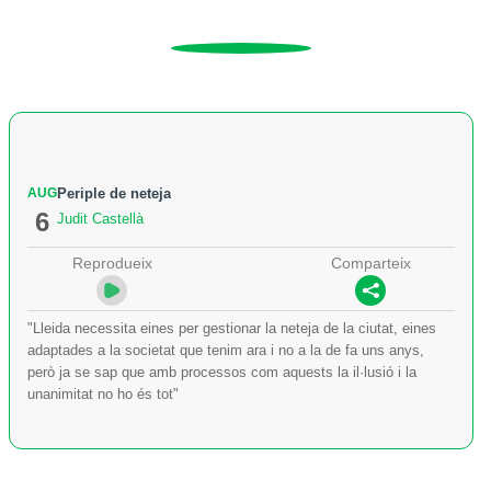
AUG
Periple de neteja
6
Judit Castellà
Reprodueix
Comparteix
"Lleida necessita eines per gestionar la neteja de la ciutat, eines
adaptades a la societat que tenim ara i no a la de fa uns anys,
però ja se sap que amb processos com aquests la il·lusió i la
unanimitat no ho és tot"