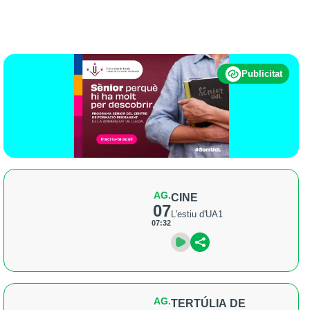
Publicitat
AG.
CINE
07
L'estiu d'UA1
07:32
AG.
TERTÚLIA DE