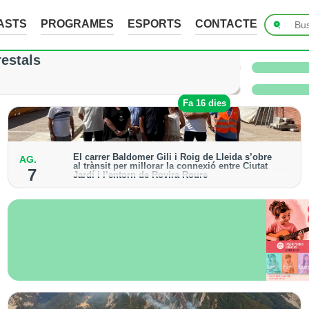
ASTS
PROGRAMES
ESPORTS
CONTACTE
ades de fins a 7 cm a Raimat, però la verema n
restals
 i l’Urgell no han sofert danys
Fa 1 dia
Fa 16 dies
El carrer Baldomer Gili i Roig de Lleida s’obre
AG.
al trànsit per millorar la connexió entre Ciutat
7
Jardí i l’entorn de Rovira Roure
S’ha urbanitzat un tram de 135 metres, que incorpora
voreres accessibles, arbrat i renovació dels serveis
urbans