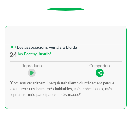
JUL
Les associacions veïnals a Lleida
24
Jos Farreny Justribó
Reprodueix
Comparteix
"Com ens organitzem i perquè treballem voluntàriament perquè
volem tenir uns barris més habitables, més cohesionats, més
equitatius, més participatius i més macos!"