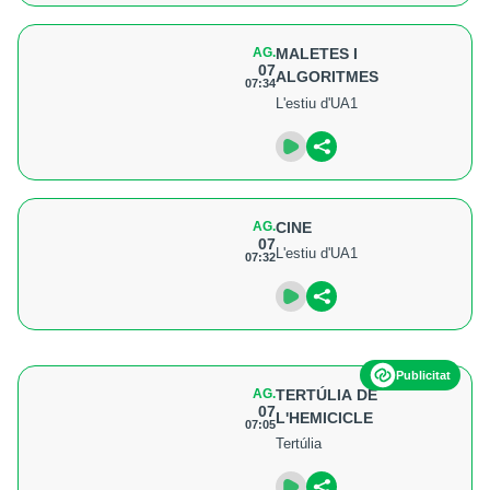
AG.
MALETES I
07
ALGORITMES
07:34
L'estiu d'UA1
AG.
CINE
07
L'estiu d'UA1
07:32
Publicitat
AG.
TERTÚLIA DE
07
L'HEMICICLE
07:05
Tertúlia