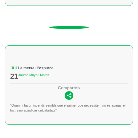
JUL
La metxa i l’espurna
21
Jaume Moya i Matas
Comparteix
"Quan hi ha un incendi, sembla que el primer que necessitem no és apagar el
foc, sinó adjudicar culpabilitats"