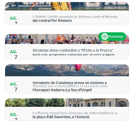
per detectar possibles punts calents
L'Atlètic Lleida apuntala la defensa amb el fitxatge
AG.
del central Fer Romero
7
Arriba per cobrir la lesió de llarga durada de Cristian Abreu
Publicitat
Alcoletge dona continuïtat a ‘l’Estiu a la Fresca’
AG.
amb cinc propostes culturals per al mes d’agost
7
Un dels grans protagonistes de la programació serà
l’astronomia amb ‘Alcoletge mira al cel’
Aeroports de Catalunya prova un sistema a
AG.
Organyà per comptabilitzar el parapent amb
7
l’Aeroport Andorra-La Seu d’Urgell
El dispositiu geolocalitza els parapentistes amb una aplicació
mòbil per donar pas als avions amb vols instrumentals
La Paeria instal·larà càmeres de videovigilància a
AG.
la plaça Edil Saturnino, a l'estació
7
A proposta del grup municipal de Junts