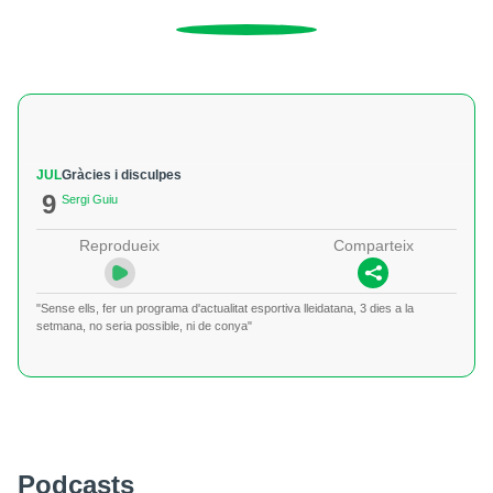
JUL
Gràcies i disculpes
9
Sergi Guiu
Reprodueix
Comparteix
"Sense ells, fer un programa d'actualitat esportiva lleidatana, 3 dies a la
setmana, no seria possible, ni de conya"
Podcasts