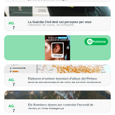
Els trens aniran recuperant la freqüència de pas habitual de
forma progressiva
La Guàrdia Civil deté set persones per onze
AG.
robatoris de coure, un al Segrià
7
El grup hauria robat 85 tones de coure en empreses d'Aragó i
Catalunya i en plantes fotovoltaiques de Castella-la Manxa
Publicitat
Elaboren el primer inventari d'allaus del Pirineu
AG.
amb la documentació de més de 20.000 fenòmens
7
Obra de l'Institut Cartogràfic i Geològic de Catalunya, amb
dades a partir del 1427
Els Bombers donen per controlat l'incendi de
AG.
Senet, a l'Alta Ribagorça
7
El cos manté la vigilància de la zona amb drons i mitjans aeris