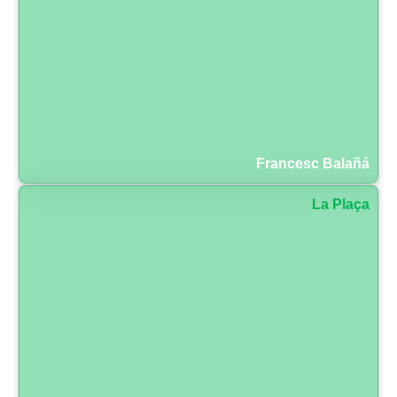
Francesc Balañá
La Plaça