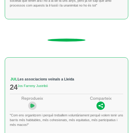
societat que tenim ara i no a la de fa uns anys, però ja se sap que amb
processos com aquests la il·lusió i la unanimitat no ho és tot"
JUL
Les associacions veïnals a Lleida
24
Jos Farreny Justribó
Reprodueix
Comparteix
"Com ens organitzem i perquè treballem voluntàriament perquè volem tenir uns
barris més habitables, més cohesionats, més equitatius, més participatius i
més macos!"