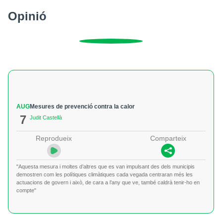
Opinió
AUG
Mesures de prevenció contra la calor
7
Judit Castellà
Reprodueix
Comparteix
"Aquesta mesura i moltes d’altres que es van impulsant des dels municipis
demostren com les polítiques climàtiques cada vegada centraran més les
actuacions de govern i això, de cara a l’any que ve, també caldrà tenir-ho en
compte"