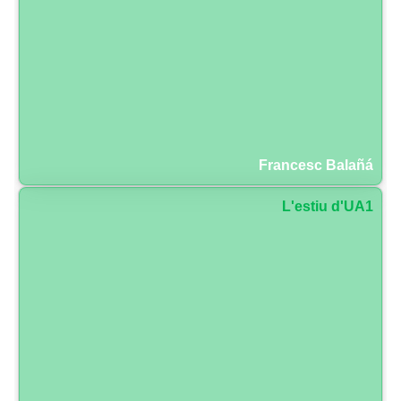
Francesc Balañá
L'estiu d'UA1