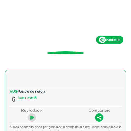
Publicitat
AUG
Periple de neteja
6
Judit Castellà
Reprodueix
Comparteix
"Lleida necessita eines per gestionar la neteja de la ciutat, eines adaptades a la