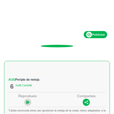
Publicitat
AUG
Periple de neteja
6
Judit Castellà
Reprodueix
Comparteix
"Lleida necessita eines per gestionar la neteja de la ciutat, eines adaptades a la