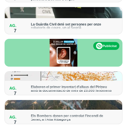
Els trens aniran recuperant la freqüència de pas habitual de
forma progressiva
La Guàrdia Civil deté set persones per onze
AG.
robatoris de coure, un al Segrià
7
El grup hauria robat 85 tones de coure en empreses d'Aragó i
Catalunya i en plantes fotovoltaiques de Castella-la Manxa
Publicitat
Elaboren el primer inventari d'allaus del Pirineu
AG.
amb la documentació de més de 20.000 fenòmens
7
Obra de l'Institut Cartogràfic i Geològic de Catalunya, amb
dades a partir del 1427
Els Bombers donen per controlat l'incendi de
AG.
Senet, a l'Alta Ribagorça
7
El cos manté la vigilància de la zona amb drons i mitjans aeris