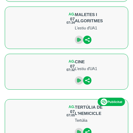
AG.
MALETES I
07
ALGORITMES
07:34
L'estiu d'UA1
AG.
CINE
07
L'estiu d'UA1
07:32
Publicitat
AG.
TERTÚLIA DE
07
L'HEMICICLE
07:05
Tertúlia