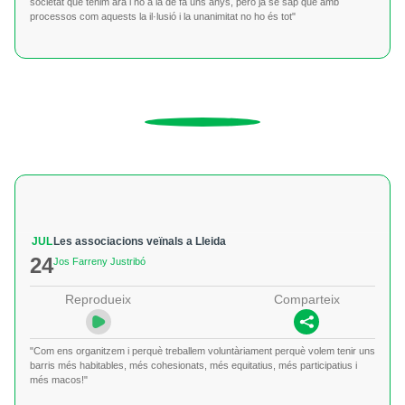
societat que tenim ara i no a la de fa uns anys, però ja se sap que amb
processos com aquests la il·lusió i la unanimitat no ho és tot"
JUL
Les associacions veïnals a Lleida
24
Jos Farreny Justribó
Reprodueix
Comparteix
"Com ens organitzem i perquè treballem voluntàriament perquè volem tenir uns
barris més habitables, més cohesionats, més equitatius, més participatius i
més macos!"