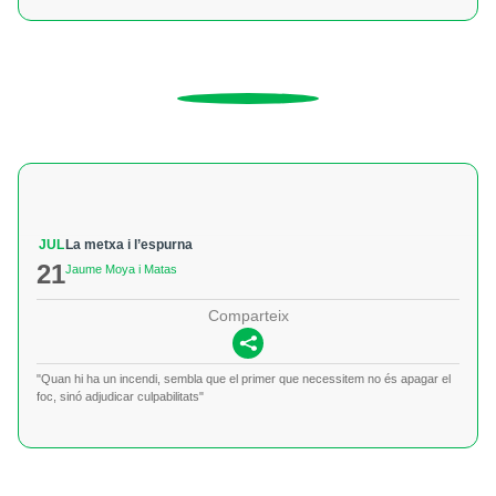
JUL
La metxa i l’espurna
21
Jaume Moya i Matas
Comparteix
"Quan hi ha un incendi, sembla que el primer que necessitem no és apagar el
foc, sinó adjudicar culpabilitats"