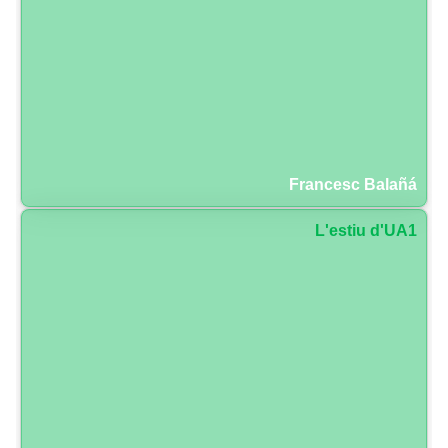
Francesc Balañá
L'estiu d'UA1