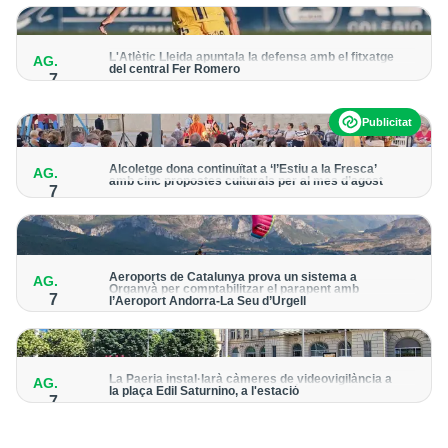
per detectar possibles punts calents
L'Atlètic Lleida apuntala la defensa amb el fitxatge
AG.
del central Fer Romero
7
Arriba per cobrir la lesió de llarga durada de Cristian Abreu
Publicitat
Alcoletge dona continuïtat a ‘l’Estiu a la Fresca’
AG.
amb cinc propostes culturals per al mes d’agost
7
Un dels grans protagonistes de la programació serà
l’astronomia amb ‘Alcoletge mira al cel’
Aeroports de Catalunya prova un sistema a
AG.
Organyà per comptabilitzar el parapent amb
7
l’Aeroport Andorra-La Seu d’Urgell
El dispositiu geolocalitza els parapentistes amb una aplicació
mòbil per donar pas als avions amb vols instrumentals
La Paeria instal·larà càmeres de videovigilància a
AG.
la plaça Edil Saturnino, a l'estació
7
A proposta del grup municipal de Junts