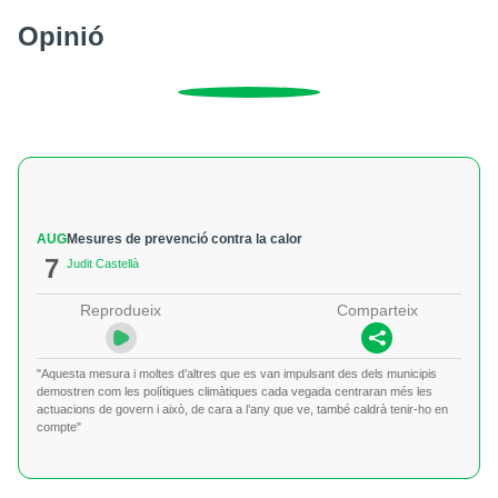
Opinió
AUG
Mesures de prevenció contra la calor
7
Judit Castellà
Reprodueix
Comparteix
"Aquesta mesura i moltes d’altres que es van impulsant des dels municipis
demostren com les polítiques climàtiques cada vegada centraran més les
actuacions de govern i això, de cara a l’any que ve, també caldrà tenir-ho en
compte"