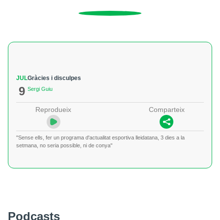
JUL
Gràcies i disculpes
9
Sergi Guiu
Reprodueix
Comparteix
"Sense ells, fer un programa d'actualitat esportiva lleidatana, 3 dies a la
setmana, no seria possible, ni de conya"
Podcasts