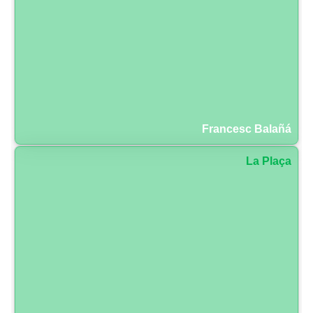
Francesc Balañá
La Plaça