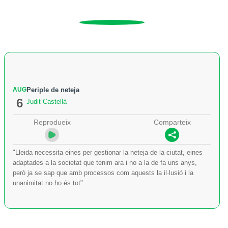
AUG
Periple de neteja
6
Judit Castellà
Reprodueix
Comparteix
"Lleida necessita eines per gestionar la neteja de la ciutat, eines
adaptades a la societat que tenim ara i no a la de fa uns anys,
però ja se sap que amb processos com aquests la il·lusió i la
unanimitat no ho és tot"