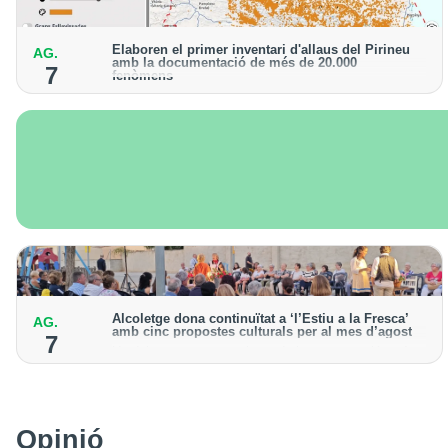
Elaboren el primer inventari d'allaus del Pirineu
AG.
amb la documentació de més de 20.000
7
fenòmens
Obra de l'Institut Cartogràfic i Geològic de Catalunya,
amb dades a partir del 1427
Alcoletge dona continuïtat a ‘l’Estiu a la Fresca’
AG.
amb cinc propostes culturals per al mes d’agost
7
Un dels grans protagonistes de la programació serà
l’astronomia amb ‘Alcoletge mira al cel’
Opinió