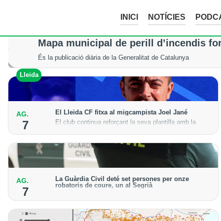
INICI
NOTÍCIES
PODC
La tempesta d’aquesta nit deixa pedreg
Mapa municipal de perill d’incendis fo
Tot i els xàfecs i la calamarsa, els cultius del Segrià, la Noguera
És la publicació diària de la Generalitat de Catalunya
Lleida
Lleida
El Lleida CF fitxa al migcampista Joel Jané
AG.
El club continua reforçant la seva plantilla amb la
7
incorporació del jugador lleidatà per a la temporada
2026-27
La Guàrdia Civil deté set persones per onze
AG.
robatoris de coure, un al Segrià
7
El grup hauria robat 85 tones de coure en empreses
d'Aragó i Catalunya i en plantes fotovoltaiques de
Castella-la Manxa