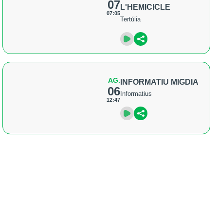
07
L'HEMICICLE
07:05
Tertúlia
AG.
INFORMATIU MIGDIA
06
Informatius
12:47