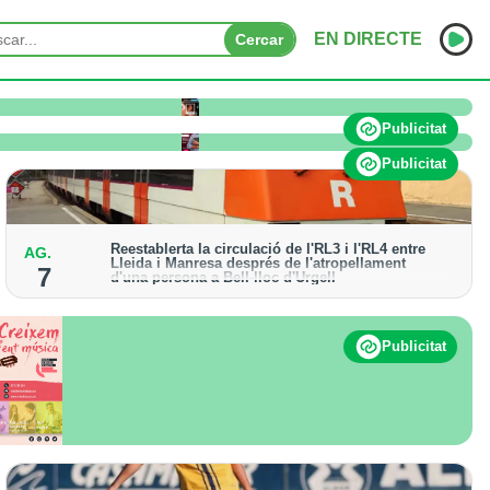
EN DIRECTE
Cercar
o pateix afectacions significatives
INICI
Publicitat
NOTÍCIES
Publicitat
PODCASTS
Reestablerta la circulació de l'RL3 i l'RL4 entre
AG.
PROGRAMES
Lleida i Manresa després de l'atropellament
7
d'una persona a Bell-lloc d'Urgell
ESPORTS
Els trens aniran recuperant la freqüència de pas
habitual de forma progressiva
CONTACTE
Publicitat