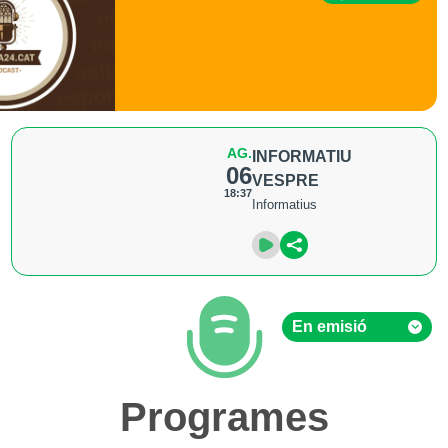
AG.
INFORMATIU
06
VESPRE
18:37
Informatius
En emisió
En emisió
Programes
Hemeroteca