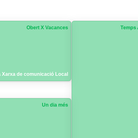
Obert X Vacances
Temps 
 Xarxa de comunicació Local
Un dia més