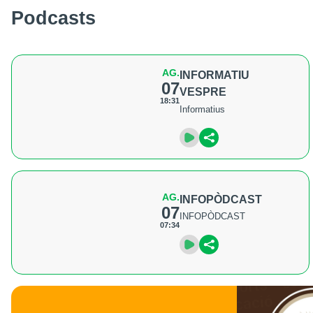
Podcasts
AG.
INFORMATIU
07
VESPRE
18:31
Informatius
AG.
INFOPÒDCAST
07
INFOPÒDCAST
07:34