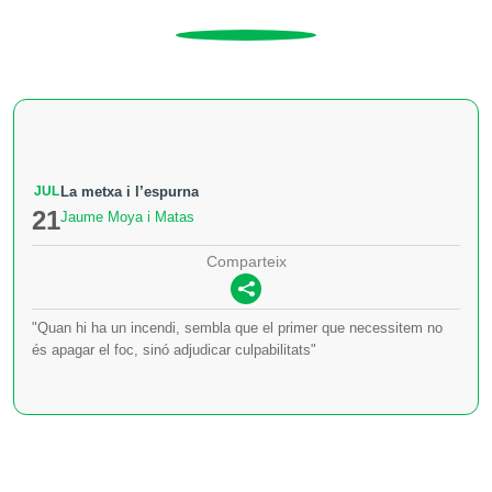
JUL
La metxa i l’espurna
21
Jaume Moya i Matas
Comparteix
"Quan hi ha un incendi, sembla que el primer que necessitem no
és apagar el foc, sinó adjudicar culpabilitats"