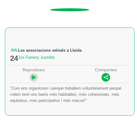
JUL
Les associacions veïnals a Lleida
24
Jos Farreny Justribó
Reprodueix
Comparteix
"Com ens organitzem i perquè treballem voluntàriament perquè
volem tenir uns barris més habitables, més cohesionats, més
equitatius, més participatius i més macos!"