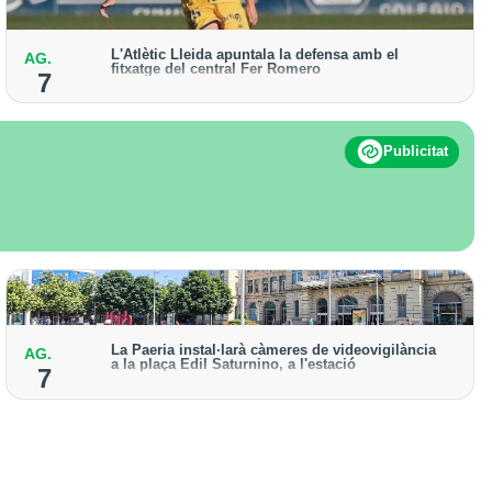
L'Atlètic Lleida apuntala la defensa amb el
AG.
fitxatge del central Fer Romero
7
Arriba per cobrir la lesió de llarga durada de Cristian
Abreu
Publicitat
La Paeria instal·larà càmeres de videovigilància
AG.
a la plaça Edil Saturnino, a l'estació
7
A proposta del grup municipal de Junts