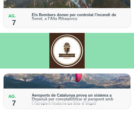
Els Bombers donen per controlat l'incendi de
AG.
Senet, a l'Alta Ribagorça
7
El cos manté la vigilància de la zona amb drons i
mitjans aeris per detectar possibles punts calents
Aeroports de Catalunya prova un sistema a
AG.
Organyà per comptabilitzar el parapent amb
7
l’Aeroport Andorra-La Seu d’Urgell
El dispositiu geolocalitza els parapentistes amb una
aplicació mòbil per donar pas als avions amb vols
instrumentals