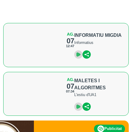
AG.
INFORMATIU MIGDIA
07
Informatius
12:47
AG.
MALETES I
07
ALGORITMES
07:34
L'estiu d'UA1
Publicitat