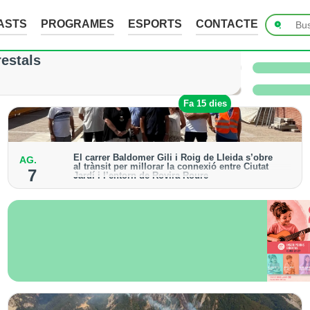
ASTS
PROGRAMES
ESPORTS
CONTACTE
ades de fins a 7 cm a Raimat, però la verema n
restals
 i l’Urgell no han sofert danys
Fa 10 hores
Fa 15 dies
El carrer Baldomer Gili i Roig de Lleida s’obre
AG.
al trànsit per millorar la connexió entre Ciutat
7
Jardí i l’entorn de Rovira Roure
S’ha urbanitzat un tram de 135 metres, que incorpora
voreres accessibles, arbrat i renovació dels serveis
urbans