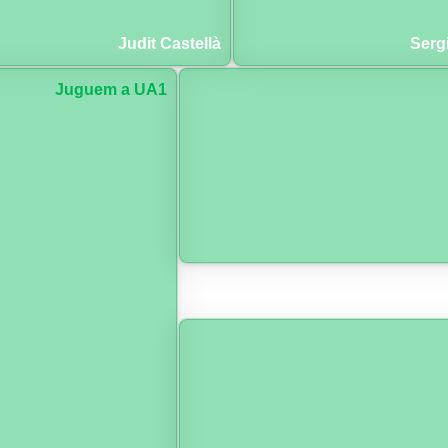
Judit Castellà
Serg
Juguem a UA1